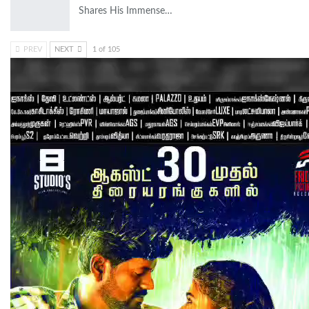
Shares His Immense…
PREV
NEXT
1 of 105