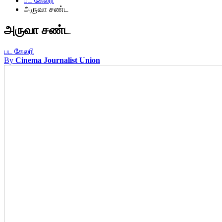
பட கேலரி
அருவா சண்ட
அருவா சண்ட
பட கேலரி
By
Cinema Journalist Union