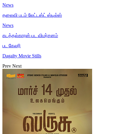
News
தலைவி பட‌ம் லேட்டஸ்ட் ஸ்டில்ஸ்
News
கடத்தல்காரன்-பட விமர்சனம்
பட கேலரி
Dagalty Movie Stills
Prev
Next