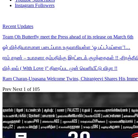
Instagram
Followers
Recent Updates
Team Oh Butterfly meet the Press ahead of its release on March 6th
ஓர் வித்தியாசமான படைப்பாக உருவாகியுள்ள ‘ஓ பட்டர்ஃப்ளை’!…
ராம் சரண் – உபாசனா தம்பதிக்கு இரட்டைக் குழந்தைகள் !! -சிரஞ்சீ
வித் லவ் ( With Love )” திரைப்பட முன் வெளியீட்டு விழா !!
Ram Charan-Upasana Welcome Twins, Chiranjeevi Shares His Imm
Prev
Next
1 of 105