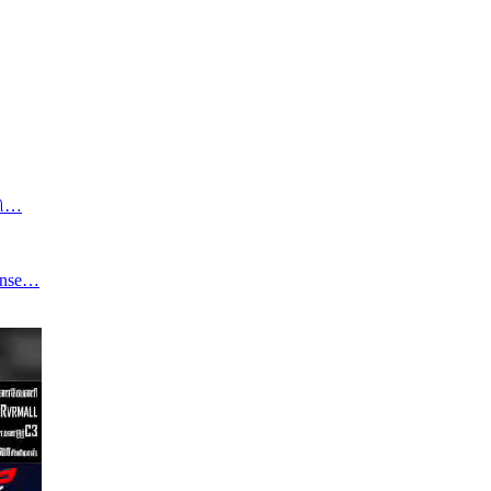
வி…
ense…