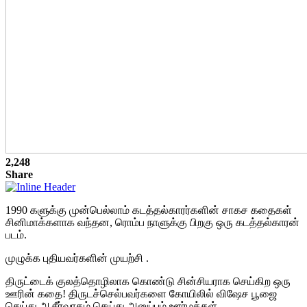
2,248
Share
1990 களுக்கு முன்பெல்லாம் கடத்தல்காரர்களின் சாகச கதைகள்
சினிமாக்களாக வந்தன, ரொம்ப நாளுக்கு பிறகு ஒரு கடத்தல்காரன்
படம்.
முழுக்க புதியவர்களின் முயற்சி .
திருட்டைக் குலத்தொழிலாக கொண்டு சின்சியராக செய்கிற ஒரு
ஊரின் கதை! திருடச்செல்பவர்களை கோயிலில் விஷேச பூஜை
செய்து ஆசீர்வாதம் செய்து அனுப்பும் ஊர்மக்கள்.