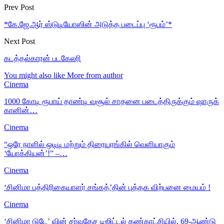
Prev Post
*கே.ஜே.ஆர் ஸ்டுடியோஸின் அடுத்த படைப்பு ‘ரூபம்’*
Next Post
கடத்தல்காரன் பட‌கேலரி
You might also like
More from author
Cinema
1000 கோடி ரூபாய் தாண்டி வசூல் சாதனை படைத்திருக்கும் ஷாருக்
கானின்…
Cinema
“ஒரே நாளில் ஒடிடி மற்றும் திரையரங்கில் வெளியாகும்
‘யோக்கியன்’!” –…
Cinema
‘சினிமா பத்திரிகையாளர் சங்கத்’தின் புத்தக விற்பனை மையம் !
Cinema
‘சினிமா டுடே’ வின் சர்வதேச டிஜிட்டல் கண்காட்சியில், 69-ஆண்டு