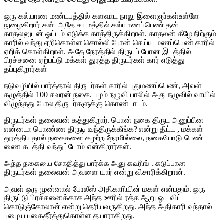
ஒரு கல்யாண மண்டபத்தில் களவாட நாலு இளைஞர்கள்உள்ளே
நுழைகிறார் கள். அதே சயமத்தில் கல்யாணப்பெண் தன்
காதலனுடன் ஓட்டம் எடுக்க காத்திருக்கிறாள். காதலன் கீழே நிற்கும்
காரில் வந்து ஏறிகொள்ள சொல்லி போன் செய்ய மணப்பெண் காரில்
ஏறிக் கொள்கிறாள். அதே நேரத்தில் திருடப் போன இடத்தில்
பிரச்சனை ஏற்பட்டு மக்கள் துரத்த திருடர்கள் கார் எடுத்து
தப்புகிறார்கள்
நடுவழியில் பார்த்தால் திருடர்கள் காரில் புதுமணப்பெண், அவள்
கழுத்தில் 100 சவரன் நகை. பழம் நழுவி பாலில் அது நழுவில் வாயில்
விழுந்தது போல திருடர்களுக்கு கொண்டாடம்.
திருடர்கள் தலைவன் கத்துகிறார். பொன் நகை திருட அனுப்பின
என்னடா பொண்ண திருடி வந்திருக்கீங்க? என்று திட்ட , மக்கள்
துரத்தியதால் நகைகளை கழற்ற நேரமில்லை, நகையோடு பெண்
ணை கடத்தி வந்துட்டோம் என்கிறார்கள்.
அந்த நகையை சோதித்து பார்க்க அது கவரிங் . கடுப்பான
திருடர்கள் தலைவன் அவளை யார் என்று விசாரிக்கிறான்.
அவள் ஒரு முன்னால் போலீஸ் அதிகாரியின் மகள் என்பதும். ஒரு
திருட்டு பிரச்சனைக்காக அந்த ஊரில் ரத்த ஆறு ஓட விட்ட
கொடுஞ்கோலான் என்று தெரியவருகிறது. அந்த அதிகாரி வந்தால்
பழைய பகைதீர்த்துகொள்ள தயாராகிறது.