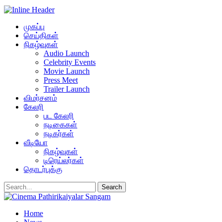
முகப்பு
செய்திகள்
நிகழ்வுகள்
Audio Launch
Celebrity Events
Movie Launch
Press Meet
Trailer Launch
விமர்சனம்
கேலரி
பட கேலரி
நடிகைகள்
நடிகர்கள்
வீடியோ
நிகழ்வுகள்
டிரெய்லர்கள்
தொடர்புக்கு
Home