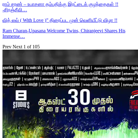
ராம் சரண் – உபாசனா தம்பதிக்கு இரட்டைக் குழந்தைகள் !!
-சிரஞ்சீவி…
வித் லவ் ( With Love )” திரைப்பட முன் வெளியீட்டு விழா !!
Ram Charan-Upasana Welcome Twins, Chiranjeevi Shares His
Immense…
Prev
Next
1 of 105