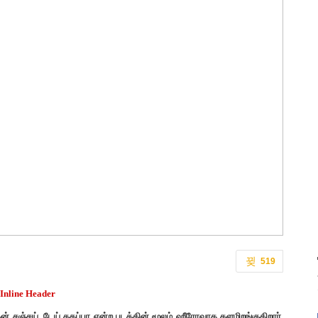
519
் சஞ்சய், டேய் தகப்பா என்ற படத்தின் மூலம் ஹீரோவாக களமிறங்குகிறார்.