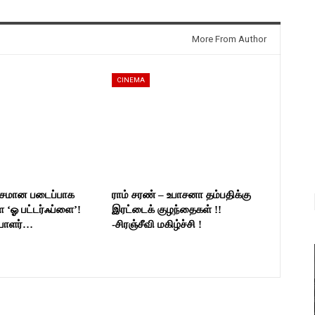
More From Author
CINEMA
யாசமான படைப்பாக
ராம் சரண் – உபாசனா தம்பதிக்கு
ள ‘ஓ பட்டர்ஃப்ளை’!
இரட்டைக் குழந்தைகள் !!
ையாளர்…
-சிரஞ்சீவி மகிழ்ச்சி !