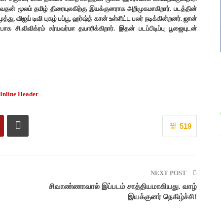
ுவதன் மூலம் தமிழ் திரையுலகிற்கு இயக்குனராக அறிமுகமாகிறார். படத்தின்
ு, விஜய் டிவி புகழ் பப்பூ, ஹர்ஷ்த் கான் உள்ளிட்ட பலர் நடிக்கின்றனர். ஜான்
சி.விவிக்ரம் சுர்யவர்மா தயாரிக்கிறார். இதன் படப்பிடிப்பு பூஜையுடன்
519
NEXT POST
சிவாண்ணாவால் இப்படம் சாத்தியமாகியது. வாழ்
இயக்குனர் நெகிழ்ச்சி!