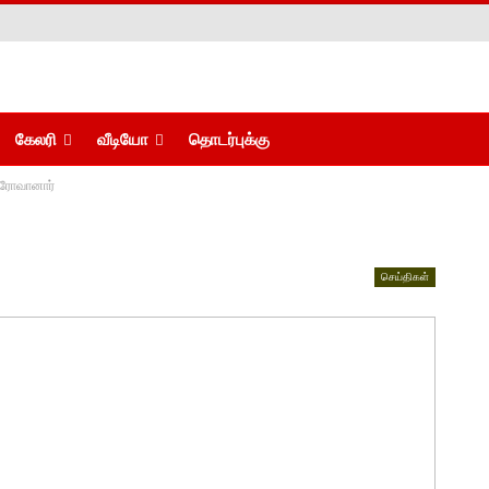
கேலரி
வீடியோ
தொடர்புக்கு
ரோவானார்
செய்திகள்