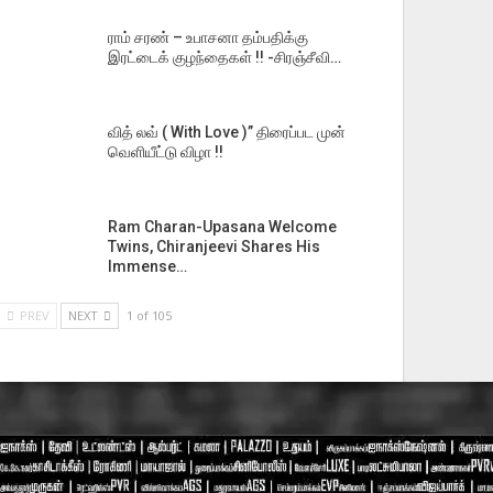
ராம் சரண் – உபாசனா தம்பதிக்கு
இரட்டைக் குழந்தைகள் !! -சிரஞ்சீவி…
வித் லவ் ( With Love )” திரைப்பட முன்
வெளியீட்டு விழா !!
Ram Charan-Upasana Welcome
Twins, Chiranjeevi Shares His
Immense…
PREV
NEXT
1 of 105