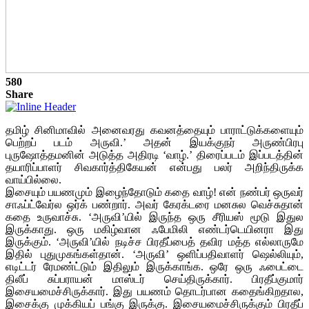
580
Share
தமிழ் சினிமாவில் அனைவரது கவனத்தையும் பாராட்டுக்களையும்
பெற்றப் படம் அருவி.’ அதன் இயக்குநர் அருண்பிரபு
புருஷோத்தமனின் அடுத்த அதிரடி ‘வாழ்.’ திரைப்படம் இப்படத்தின்
தயாரிப்பாளர் சிவகார்த்திகேயன் என்பது பலர் அறிந்திருக்க
வாய்பில்லை.
இசையும் பயணமும் இழைந்தோடும் கதை வாழ்! என் நண்பர் ஒருவர்
சாஃப்ட்வேர்ல ஒர்க் பண்றார். அவர் கேரக்டரை மனசுல வெச்சுதான்
கதை உருவாச்சு. ‘அருவி’யில் இருந்த ஒரு சீரியஸ் மூடு இதுல
இருக்காது. ஒரு மகிழ்வான ஃபேமிலி எண்டர்டெயினரா இது
இருக்கும். ‘அருவி’யில் நடிச்ச பிரதீப்பைத் தவிர மத்த எல்லாருமே
இதில் புதுமுகங்கள்தான். ‘அருவி’ ஒளிப்பதிவாளர் ஷெல்லியும்,
எடிட்டர் ரேமண்ட்டும் இதிலும் இருக்காங்க. ஒரே ஒரு ஃபைட்டை
திலீப் சுப்பராயன் மாஸ்டர் செய்திருக்கார். பிரதீப்குமார்
இசையமைச்சிருக்கார். இது பயணம் தொடர்பான கதைங்கிறதால,
இசைக்கு முக்கியப் பங்கு இருக்கு. இசையமைச்சிருக்கும் பிரதீப்