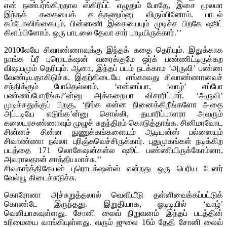
என் நண்பர்ங்கிறதால ஸ்கிரிப்ட் எழுதும் போதே, இசை மூலமா
இந்தக் கதையைக் கடத்தணும்னு விரும்பினோம். பாடல்
கம்போஸிங்கையும், பின்னணி இசையையும் முடிச்ச பிறகே ஷூட்
கிளம்பினோம். ஒரு பாடலை தேவா சார் பாடியிருக்கார்.’’
2010லேயே சிவாண்ணாவுக்கு இந்தக் கதை தெரியும். இதுக்காக
நாங்க ப்ரீ புரொடக்‌ஷன் வரைக்குமே ஒர்க் பண்ணிட்டிருக்கற
விஷயமும் தெரியும். ஆனா, இந்தப் படம் நடக்காம ‘அருவி’ பண்ண
வேண்டியதாகிடுச்சு. இதற்கிடையே எங்காவது சிவாண்ணாவைச்
சந்திக்கும் போதெல்லாம், ‘என்னப்பா, ‘வாழ்’ எப்போ
பண்ணப்போறீங்க?’ன்னு அக்கறையா விசாரிப்பார். ‘அருவி’
முடிச்சதுக்குப் பிறகு, ‘நீங்க என்ன நினைக்கிறீங்களோ அதை
அப்படியே எடுங்க’ன்னு சொல்லி, தயாரிப்பாளரா அவரும்
கலையரசண்ணாவும் முழுச் சுதந்திரம் கொடுத்தாங்க. சினிமாவோட
சின்னச் சின்ன நுணுக்கங்களையும் ஆடியன்ஸ் பல்ஸையும்
சிவாண்ணா நல்லா புரிஞ்சுவெச்சிருக்கார். புதுமுகங்கள் நடிக்கிற
படத்தை 171 லொகேஷன்கள்ல ஷூட் பண்ணியிருக்கோம்னா,
அவராலதான் சாத்தியமாச்சு.’’
சிவகார்த்திகேயன் புரொடக்‌ஷன்ஸ் என்றது ஒரு பெரிய பேனர்
வேல்யூ கிடைச்சுடுச்சு.
கொரோனா அச்சுறுத்தலால் வெளியீடு தள்ளிவைக்கப்பட்டுக்
கொண்டே இருந்தது. இறுதியாக, ஓடிடியில் ‘வாழ்’
வெளியாகவுள்ளது. சோனி லைவ் நிறுவனம் இந்தப் படத்தின்
உரிமையை வாங்கியுள்ளது. வரும் ஜுலை 16ம் தேதி சோனி லைவ்