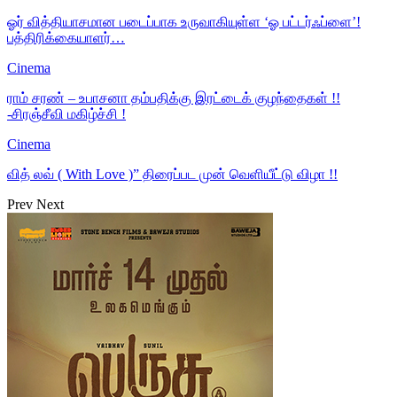
ஓர் வித்தியாசமான படைப்பாக உருவாகியுள்ள ‘ஓ பட்டர்ஃப்ளை’!
பத்திரிக்கையாளர்…
Cinema
ராம் சரண் – உபாசனா தம்பதிக்கு இரட்டைக் குழந்தைகள் !!
-சிரஞ்சீவி மகிழ்ச்சி !
Cinema
வித் லவ் ( With Love )” திரைப்பட முன் வெளியீட்டு விழா !!
Prev
Next