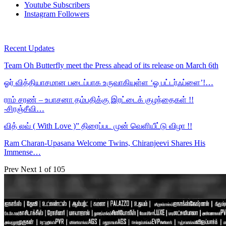
Youtube
Subscribers
Instagram
Followers
Recent Updates
Team Oh Butterfly meet the Press ahead of its release on March 6th
ஓர் வித்தியாசமான படைப்பாக உருவாகியுள்ள ‘ஓ பட்டர்ஃப்ளை’!…
ராம் சரண் – உபாசனா தம்பதிக்கு இரட்டைக் குழந்தைகள் !!
-சிரஞ்சீவி…
வித் லவ் ( With Love )” திரைப்பட முன் வெளியீட்டு விழா !!
Ram Charan-Upasana Welcome Twins, Chiranjeevi Shares His
Immense…
Prev
Next
1 of 105