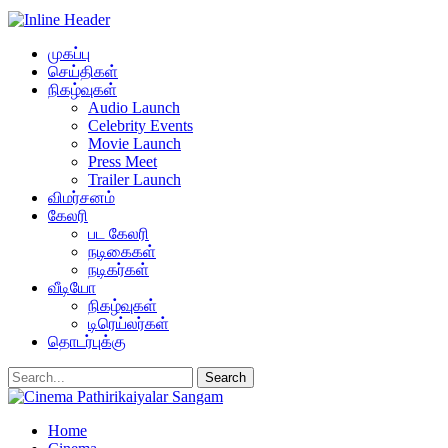
முகப்பு
செய்திகள்
நிகழ்வுகள்
Audio Launch
Celebrity Events
Movie Launch
Press Meet
Trailer Launch
விமர்சனம்
கேலரி
பட கேலரி
நடிகைகள்
நடிகர்கள்
வீடியோ
நிகழ்வுகள்
டிரெய்லர்கள்
தொடர்புக்கு
Home