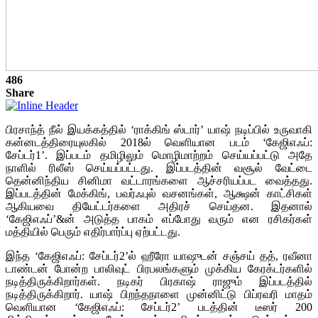
486
Share
பிரசாந்த் நீல் இயக்கத்தில் ‘ராக்கிங் ஸ்டார்’ யாஷ் நடிப்பில் உருவாகி
கன்னடத்திரையுலகில் 2018ல் வெளியான படம் ‘கேஜிஎஃப்:
சேப்டர்1’. இப்படம் தமிழிலும் மொழிமாற்றம் செய்யப்பட்டு அதே
நாளில் ரிலீஸ் செய்யப்பட்டது. இப்படத்தின் வசூல் வேட்டை
தென்னிந்திய சினிமா வட்டாரங்களை ஆச்சரியப்பட வைத்தது.
இப்படத்தின் மேக்கிங், பவர்ஃபுல் வசனங்கள், ஆக்ஷன் காட்சிகள்
ஆகியவை தியேட்டர்களை அதிரச் செய்தன. இதனால்
‘கேஜிஎஃப்’&ன் அடுத்த பாகம் எப்போது வரும் என ரசிகர்கள்
மத்தியில் பெரும் எதிர்பார்ப்பு ஏற்பட்டது.
இந்த ‘கேஜிஎஃப்: சேப்டர்2’ல் ஹீரோ யாஷுடன் சஞ்சய் தத், ரவீனா
டாண்டன் போன்ற பாலிவுட் பிரபலங்களும் முக்கிய கேரக்டர்களில்
நடித்திருக்கிறார்கள். நடிகர் பிரகாஷ் ராஜும் இப்படத்தில்
நடித்திருக்கிறார். யாஷ் பிறந்தநாளை முன்னிட்டு பிப்ரவரி மாதம்
வெளியான ‘கேஜிஎஃப்: சேப்டர்2’ படத்தின் டீஸர் 200