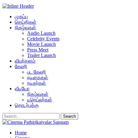
முகப்பு
செய்திகள்
நிகழ்வுகள்
Audio Launch
Celebrity Events
Movie Launch
Press Meet
Trailer Launch
விமர்சனம்
கேலரி
பட கேலரி
நடிகைகள்
நடிகர்கள்
வீடியோ
நிகழ்வுகள்
டிரெய்லர்கள்
தொடர்புக்கு
Home