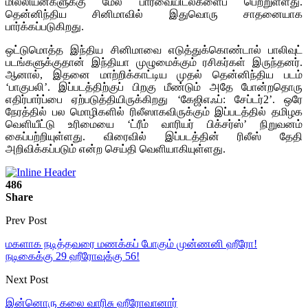
மில்லியன்களுக்கு மேல் பார்வையிடல்களைப் பெற்றுள்ளது.
தென்னிந்திய சினிமாவில் இதுவொரு சாதனையாக
பார்க்கப்படுகிறது.
ஒட்டுமொத்த இந்திய சினிமாவை எடுத்துக்கொண்டால் பாலிவுட்
படங்களுக்குதான் இந்தியா முழுமைக்கும் ரசிகர்கள் இருந்தனர்.
ஆனால், இதனை மாற்றிக்காட்டிய முதல் தென்னிந்திய படம்
‘பாகுபலி’. இப்படத்திற்குப் பிறகு மீண்டும் அதே போன்றதொரு
எதிர்பார்ப்பை ஏற்படுத்தியிருக்கிறது ‘கேஜிஎஃப்: சேப்டர்2’. ஒரே
நேரத்தில் பல மொழிகளில் ரிலீஸாகவிருக்கும் இப்படத்தில் தமிழக
வெளியீட்டு உரிமையை ‘ட்ரீம் வாரியர் பிக்சர்ஸ்’ நிறுவனம்
கைப்பற்றியுள்ளது. விரைவில் இப்படத்தின் ரிலீஸ் தேதி
அறிவிக்கப்படும் என்ற செய்தி வெளியாகியுள்ளது.
486
Share
Prev Post
மகளாக நடித்தவரை மணக்கப் போகும் முன்ணனி ஹீரோ!
நடிகைக்கு 29 ஹீரோவுக்கு 56!
Next Post
இன்னொரு கலை வாரிசு ஹீரோவானார்