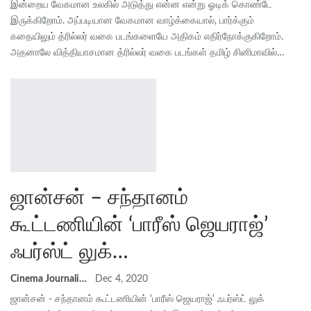
இன்றைய வேகமான உலகில் அடுத்து என்ன என்று ஓடிக் கொண்டே
இருக்கிறோம். அப்படியான வேகமான வாழ்க்கையால், பார்க்கும்
கதையிலும் த்ரில்லர் வகை படங்களையே அதிகம் எதிர்நோக்குகிறோம்.
அதனாலே வித்தியாசமான த்ரில்லர் வகை படங்கள் தமிழ் சினிமாவில்…
ஜான்சன் – சந்தானம்
கூட்டணியின் ‘பாரீஸ் ஜெயராஜ்’
ஃபர்ஸ்ட் லுக்…
Cinema Journalist Union
Dec 4, 2020
ஜான்சன் - சந்தானம் கூட்டணியின் 'பாரீஸ் ஜெயராஜ்' ஃபர்ஸ்ட் லுக்