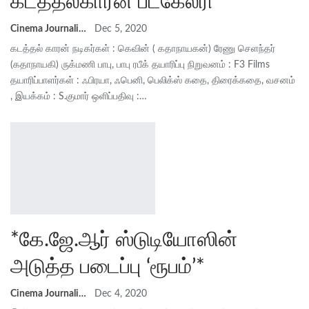
கடத்தல்காரன் பட‌கேலரி
Cinema Journalist Union
Dec 5, 2020
கடத்தல் காரன் நடிகர்கள் : கெவின் ( கதாநாயகன்) ரேணு செளந்தர்
(கதாநாயகி) ருக்மணி பாபு, பாபு ரபீக் தயாரிப்பு நிறுவனம் : F3 Films
தயாரிப்பாளர்கள் : ஃபிரயா, ஃபெனி, பெலிக்ஸ் கதை, திரைக்கதை, வசனம்
, இயக்கம் : S.குமார் ஒளிப்பதிவு :…
*கே.ஜே.ஆர் ஸ்டுடியோஸின்
அடுத்த படைப்பு ‘ரூபம்’*
Cinema Journalist Union
Dec 4, 2020