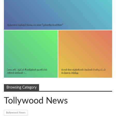
ஆத்மாவை உருக்கும் மெலடி பாடலான “முக்காதே பெண்ணே”
ட்ரைடண்ட் ஆர்ட்ஸ் R.ரவீந்திரன் தயாரிப்பில்
பொன் கோ சந்திரபோஸ் அவர்கள் பி.எச்.டி பட்டம்
அசோக் செல்வன் –…
பெற்றதை அடுத்து
Browsing Category
Tollywood News
Bollywood News