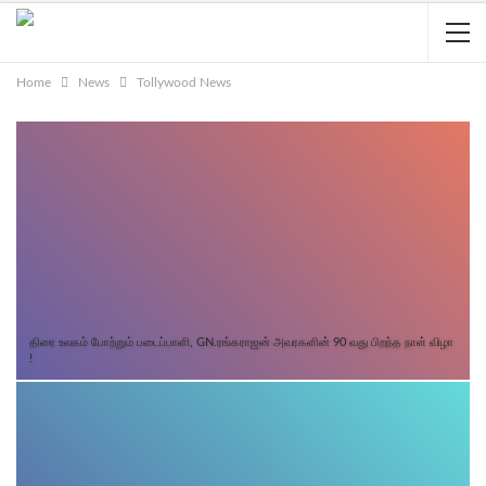
Home
News
Tollywood News
திரை உலகம் போற்றும் படைப்பாளி, GN.ரங்கராஜன் அவரகளின் 90 வது பிறந்த நாள் விழா
!