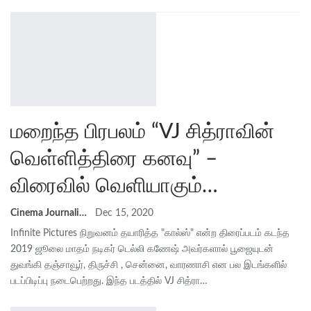
மறைந்த பிரபலம் “VJ சித்ராவின்
வெள்ளித்திரை கனவு” –
விரைவில் வெளியாகும்…
Cinema Journalist Union
Dec 15, 2020
Infinite Pictures நிறுவனம் தயாரித்த "கால்ஸ்" என்ற திரைப்படம் கடந்த
2019 ஜூலை மாதம் நடிகர் டெல்லி கணேஷ் அவர்களால் பூஜையுடன்
துவங்கி தஞ்சாவூர், திருச்சி , சென்னை, வாரணாசி என பல இடங்களில்
படப்பிடிப்பு நடைபெற்றது. இந்த படத்தில் VJ சித்ரா…