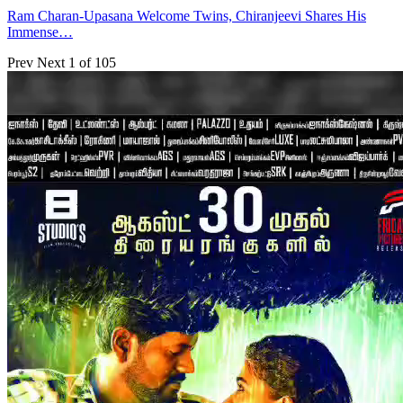
Ram Charan-Upasana Welcome Twins, Chiranjeevi Shares His
Immense…
Prev
Next
1 of 105