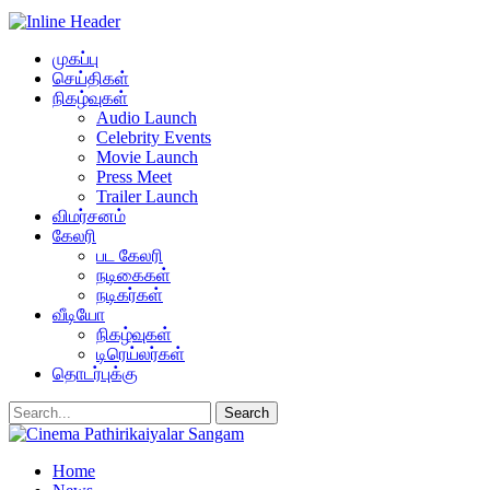
முகப்பு
செய்திகள்
நிகழ்வுகள்
Audio Launch
Celebrity Events
Movie Launch
Press Meet
Trailer Launch
விமர்சனம்
கேலரி
பட கேலரி
நடிகைகள்
நடிகர்கள்
வீடியோ
நிகழ்வுகள்
டிரெய்லர்கள்
தொடர்புக்கு
Home