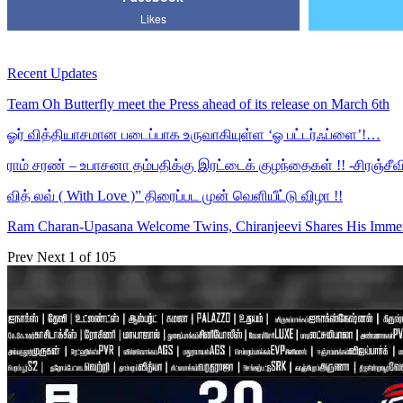
Likes
Recent Updates
Team Oh Butterfly meet the Press ahead of its release on March 6th
ஓர் வித்தியாசமான படைப்பாக உருவாகியுள்ள ‘ஓ பட்டர்ஃப்ளை’!…
ராம் சரண் – உபாசனா தம்பதிக்கு இரட்டைக் குழந்தைகள் !! -சிரஞ்சீ
வித் லவ் ( With Love )” திரைப்பட முன் வெளியீட்டு விழா !!
Ram Charan-Upasana Welcome Twins, Chiranjeevi Shares His Imm
Prev
Next
1 of 105