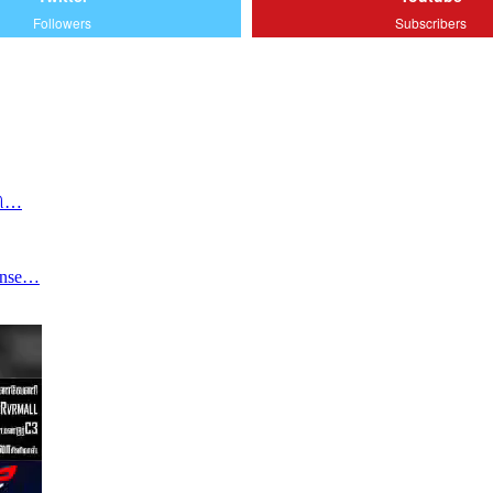
Followers
Subscribers
வி…
ense…