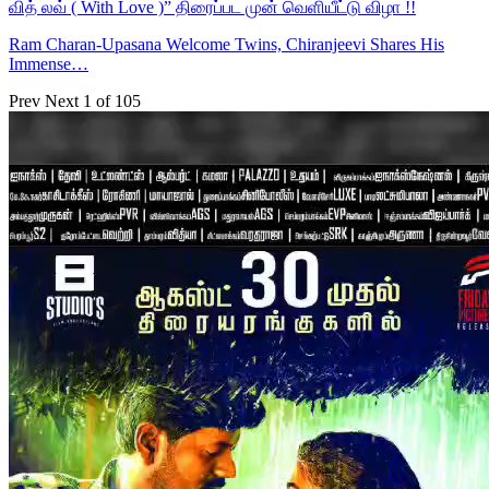
வித் லவ் ( With Love )” திரைப்பட முன் வெளியீட்டு விழா !!
Ram Charan-Upasana Welcome Twins, Chiranjeevi Shares His
Immense…
Prev
Next
1 of 105