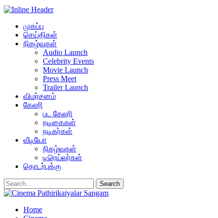
முகப்பு
செய்திகள்
நிகழ்வுகள்
Audio Launch
Celebrity Events
Movie Launch
Press Meet
Trailer Launch
விமர்சனம்
கேலரி
பட கேலரி
நடிகைகள்
நடிகர்கள்
வீடியோ
நிகழ்வுகள்
டிரெய்லர்கள்
தொடர்புக்கு
Home