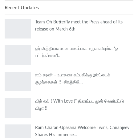
Recent Updates
Team Oh Butterfly meet the Press ahead of its
release on March 6th
ஓர் வித்தியாசமான படைப்பாக உருவாகியுள்ள ‘ஓ
பட்டர்ஃப்ளை’!…
ராம் சரண் – உபாசனா தம்பதிக்கு இரட்டைக்
குழந்தைகள் !! -சிரஞ்சீவி…
வித் லவ் ( With Love )” திரைப்பட முன் வெளியீட்டு
விழா !!
Ram Charan-Upasana Welcome Twins, Chiranjeevi
Shares His Immense…