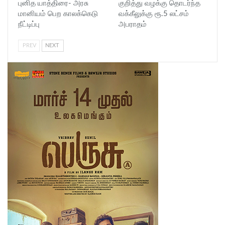
புனித யாத்திரை- அரசு
குறித்து வழக்கு தொடர்ந்த
மானியம் பெற காலக்கெடு
வக்கீலுக்கு ரூ.5 லட்சம்
நீட்டிப்பு
அபராதம்
PREV
NEXT