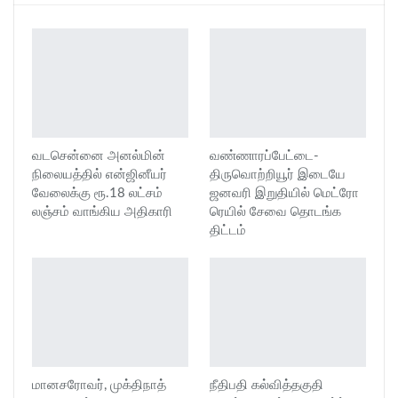
வடசென்னை அனல்மின்
வண்ணாரப்பேட்டை-
நிலையத்தில் என்ஜினீயர்
திருவொற்றியூர் இடையே
வேலைக்கு ரூ.18 லட்சம்
ஜனவரி இறுதியில் மெட்ரோ
லஞ்சம் வாங்கிய அதிகாரி
ரெயில் சேவை தொடங்க
திட்டம்
மானசரோவர், முக்திநாத்
நீதிபதி கல்வித்தகுதி