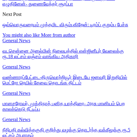
எழுதினேன்- துணைவேந்தர் சூரப்பா
Next Post
ஒவ்வொருவரையும் முத்தமிட விரும்புகிறேன்: டிரம்ப் குறும்பு பேச்சு
You might also like
More from author
General News
வடசென்னை அனல்மின் நிலையத்தில் என்ஜினீயர் வேலைக்கு
ரூ.18 லட்சம் லஞ்சம் வாங்கிய அதிகாரி
General News
வண்ணாரப்பேட்டை-திருவொற்றியூர் இடையே ஜனவரி இறுதியில்
மெட்ரோ ரெயில் சேவை தொடங்க திட்டம்
General News
மானசரோவர், முக்திநாத் புனித யாத்திரை- அரசு மானியம் பெற
காலக்கெடு நீட்டிப்பு
General News
நீதிபதி கல்வித்தகுதி குறித்து வழக்கு தொடர்ந்த வக்கீலுக்கு ரூ.5
லட்சம் அபராதம்