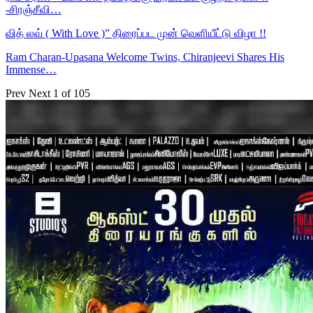
-சிரஞ்சீவி…
வித் லவ் ( With Love )” திரைப்பட முன் வெளியீட்டு விழா !!
Ram Charan-Upasana Welcome Twins, Chiranjeevi Shares His
Immense…
Prev
Next
1 of 105