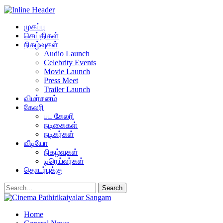
முகப்பு
செய்திகள்
நிகழ்வுகள்
Audio Launch
Celebrity Events
Movie Launch
Press Meet
Trailer Launch
விமர்சனம்
கேலரி
பட கேலரி
நடிகைகள்
நடிகர்கள்
வீடியோ
நிகழ்வுகள்
டிரெய்லர்கள்
தொடர்புக்கு
Home