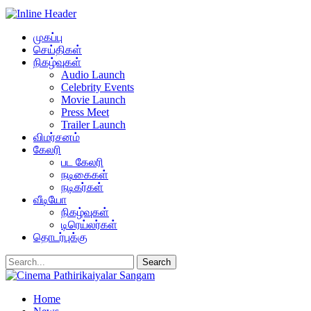
முகப்பு
செய்திகள்
நிகழ்வுகள்
Audio Launch
Celebrity Events
Movie Launch
Press Meet
Trailer Launch
விமர்சனம்
கேலரி
பட கேலரி
நடிகைகள்
நடிகர்கள்
வீடியோ
நிகழ்வுகள்
டிரெய்லர்கள்
தொடர்புக்கு
Home