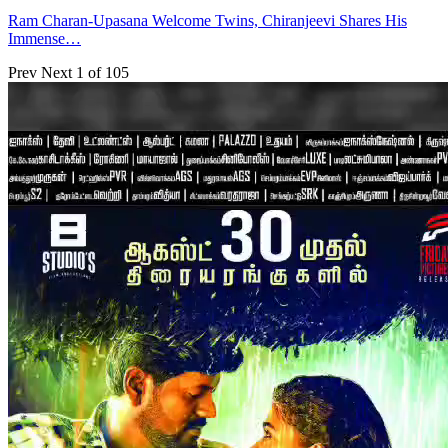
Ram Charan-Upasana Welcome Twins, Chiranjeevi Shares His
Immense…
Prev
Next
1 of 105