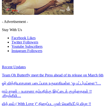
- Advertisement -
Stay With Us
Facebook
Likes
Twitter
Followers
Youtube
Subscribers
Instagram
Followers
Recent Updates
Team Oh Butterfly meet the Press ahead of its release on March 6th
ஓர் வித்தியாசமான படைப்பாக உருவாகியுள்ள ‘ஓ பட்டர்ஃப்ளை’!…
ராம் சரண் – உபாசனா தம்பதிக்கு இரட்டைக் குழந்தைகள் !!
-சிரஞ்சீவி…
வித் லவ் ( With Love )” திரைப்பட முன் வெளியீட்டு விழா !!