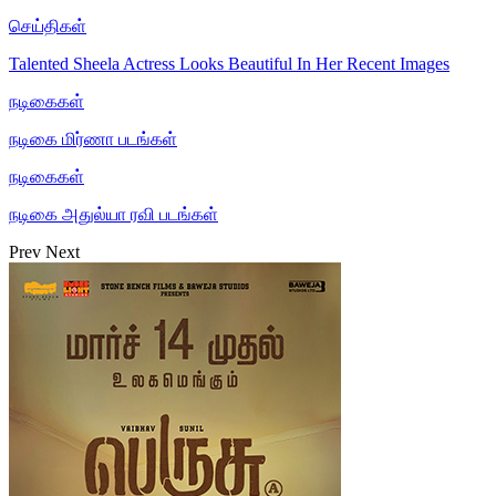
செய்திகள்
Talented Sheela Actress Looks Beautiful In Her Recent Images
நடிகைகள்
நடிகை மிர்ணா படங்கள்
நடிகைகள்
நடிகை அதுல்யா ரவி படங்கள்
Prev
Next