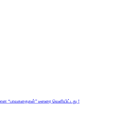
்படமான “பாவகதைகள்” டீஸரை வெளியிட்டது !