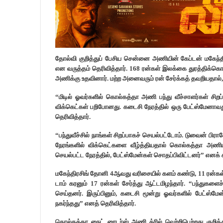
தோல்வி குறித்துப் பேசிய சென்னை அணியின் கேப்டன் மகேந்த
என வருத்தம் தெரிவித்தார். 168 ரன்கள் இலக்கை துரத்திக்
அணிக்கு உதவினார். மற்ற அனைவரும் ரன் சேர்க்கத் தவறியதால்,
“மிடில் ஓவர்களில் கொல்கத்தா அணி பந்து வீச்சாளர்கள் சிறப்
விக்கெட்கள் பறிபோனது. கடைசி நேரத்தில் ஒரு பேட்ஸ்மேனாவது 
தெரிவித்தார்.
“பந்துவீச்சில் நாங்கள் சிறப்பாகச் செயல்பட்டோம். டுவைன் ப
நேரங்களில் விக்கெட்களை வீழ்த்தியதால் கொல்கத்தா அணியின்
செயல்பட்ட நேரத்தில், பேட்ஸ்மேன்கள் சொதப்பிவிட்டனர்” எனக் க
மகேந்திரசிங் தோனி 4ஆவது வரிசையில் களம் கண்டு, 11 ரன்கள் மட்
டாம் கரனும் 17 ரன்கள் சேர்த்து ஆட்டமிழந்தார். “பந்துகளை
செய்தனர். இருப்பினும், கடைசி மூன்று ஓவர்களில் பேட்
நகர்ந்தது” எனத் தெரிவித்தார்.
கொல்கத்தா நைட் ரைடர்ஸ் அணி த்ரில் வெற்றிபெற்றது குறித்து