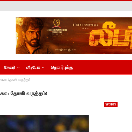
கேலரி
வீடியோ
தொடர்புக்கு
க்கல: தோனி வருத்தம்!
க்கல: தோனி வருத்தம்!
SPORTS