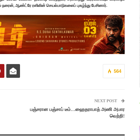
னில் நரைன், ஆண்ட்ரே ரஸிலின் செயல்பாடுகளைப் புகழ்ந்து பேசினார்.
564
NEXT POST
பஞ்சரான பஞ்சாப் டீம்…ஹைதராபாத் அணி அபார
வெற்றி!