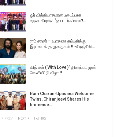
ஓர் வித்தியாசமான படைப்பாக
உருவாகியுள்ள ‘ஓ பட்டர்ஃப்ளை’!…
ராம் சரண் – உபாசனா தம்பதிக்கு
இரட்டைக் குழந்தைகள் !! -சிரஞ்சீவி…
வித் லவ் ( With Love )” திரைப்பட முன்
வெளியீட்டு விழா !!
Ram Charan-Upasana Welcome
Twins, Chiranjeevi Shares His
Immense…
PREV
NEXT
1 of 105