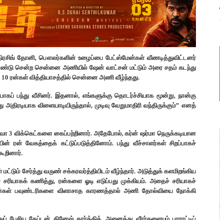
ிரசிங் தோனி, பௌலர்களின் உழைப்பை பேட்ஸ்மேன்கள் வீணடித்துவிட்டனர்
கொண்டு சென்ற சென்னை அணியில் ஷேன் வாட்சன் மட்டும் அரை சதம் கடந்து
 10 ரன்கள் வித்தியாசத்தில் சென்னை அணி வீழ்ந்தது.
பாகப் பந்து வீசினர். இதனால், எங்களுக்கு தொடர்ச்சியாக மூன்று, நான்கு
அதிரடியாக விளையாடியிருந்தால், முடிவு வேறுமாதிரி வந்திருக்கும்” எனத்
ிராவோ 3 விக்கெட்களை கைப்பற்றினார். அதேபோல், கர்ன் ஷர்மா நெருக்கடியான
 ரன் வேகத்தைக் கட்டுப்படுத்தினோம். பந்து வீச்சாளர்கள் சிறப்பாகச்
ூறினார்.
டும் சேர்த்து வருண் சக்கரவர்த்தியிடம் வீழ்ந்தார். அடுத்துக் களமிறங்கிய
ச் சரியாகக் கணித்து, ரன்களை ஓடி எடுப்பது முக்கியம். அதைச் சரியாகச்
ஸ்மேன்கள் பவுண்டரிகளை விளாசாத காரணத்தால் அணி தோல்வியை நோக்கி
ப் பேசிய கேப்டன் தினேஷ் கார்த்திக், அனைத்து வீரர்களையும் பாராட்டிப்