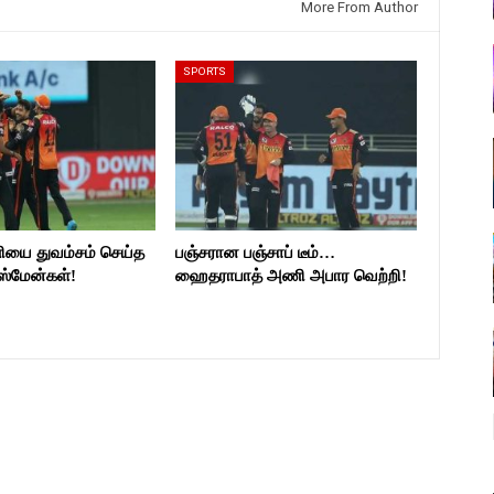
More From Author
SPORTS
ியை துவம்சம் செய்த
பஞ்சரான பஞ்சாப் டீம்…
ஸ்மேன்கள்!
ஹைதராபாத் அணி அபார வெற்றி!