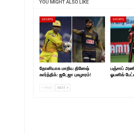
YOU MIGHT ALSO LIKE
SPORTS
SPORTS
தோனியாக மாறிய தினேஷ்
பஞ்சாப் அண
கார்த்திக்: ஜடேஜா புகழாரம்!
ஓபனிங் பேட்
PREV
NEXT