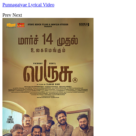
Punnagaiyae Lyrical Video
Prev
Next