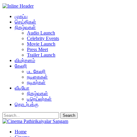
முகப்பு
செய்திகள்
நிகழ்வுகள்
Audio Launch
Celebrity Events
Movie Launch
Press Meet
Trailer Launch
விமர்சனம்
கேலரி
பட கேலரி
நடிகைகள்
நடிகர்கள்
வீடியோ
நிகழ்வுகள்
டிரெய்லர்கள்
தொடர்புக்கு
Home