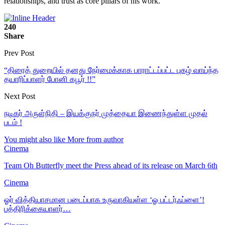
relationships, and trust as core pillars of his work.
240
Share
Prev Post
“திரைத் துறையில் தனது நேர்மைக்காக பாராட்டப்பட்ட புகழ் வாய்ந்த
தயாரிப்பாளர் போனி கபூர் !!”
Next Post
நடிகர் அருள்நிதி – இயக்குநர் முத்தையா இணைந்துள்ள முதல்
படம் !
You might also like
More from author
Cinema
Team Oh Butterfly meet the Press ahead of its release on March 6th
Cinema
ஓர் வித்தியாசமான படைப்பாக உருவாகியுள்ள ‘ஓ பட்டர்ஃப்ளை’!
பத்திரிக்கையாளர்…