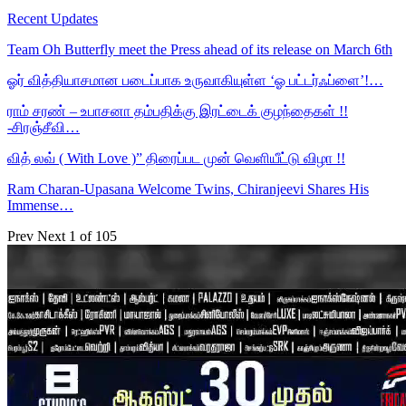
Recent Updates
Team Oh Butterfly meet the Press ahead of its release on March 6th
ஓர் வித்தியாசமான படைப்பாக உருவாகியுள்ள ‘ஓ பட்டர்ஃப்ளை’!…
ராம் சரண் – உபாசனா தம்பதிக்கு இரட்டைக் குழந்தைகள் !!
-சிரஞ்சீவி…
வித் லவ் ( With Love )” திரைப்பட முன் வெளியீட்டு விழா !!
Ram Charan-Upasana Welcome Twins, Chiranjeevi Shares His
Immense…
Prev
Next
1 of 105