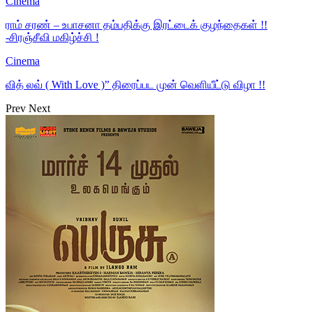
Cinema
ராம் சரண் – உபாசனா தம்பதிக்கு இரட்டைக் குழந்தைகள் !!
-சிரஞ்சீவி மகிழ்ச்சி !
Cinema
வித் லவ் ( With Love )” திரைப்பட முன் வெளியீட்டு விழா !!
Prev
Next