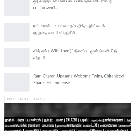
ஓர் வித்தியாசமான படைப்பாக உருவாகியுள்ள ‘ஓ
பட்டர்ஃப்ளை’!…
ராம் சரண் – உபாசனா தம்பதிக்கு இரட்டைக்
குழந்தைகள் !! -சிரஞ்சீவி…
வித் லவ் ( With Love )” திரைப்பட முன் வெளியீட்டு
விழா !!
Ram Charan-Upasana Welcome Twins, Chiranjeevi
Shares His Immense…
PREV
NEXT
1 of 105