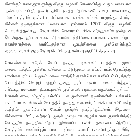
விளங்கும் கலைஞர்களுக்கு விருது வழங்கி கெளரவித்து வரும் மலையாள
புரஷ்காரம் சமிதி, நடிகர் திலீப் நடித்த ’தங்கமணி’ என்ற மலையாளத்
திரைப்படத்தில் முக்கிய வில்லனாக நடித்த சம்பத் ராமுக்கு, சிறந்த
வில்லன் நடிகருக்கான ‘மலையாள புரஷ்காரம் 1200’ விருது வழங்கி
கெளரவித்துள்ளது. கேரளாவின் கெளரவம் மிக்க விருதுகளில் ஒன்றான
இவ்விருதுக்குரியவர்களை அம்மாநில பத்திரிகையாளர்கள், கலை மற்றும்
கலாச்சாரத்தை வளர்ப்பதற்கான முயற்சிகளை முன்னெடுக்கும்
எழுத்தாளர்கள் குழு தேர்வு செய்கிறது, என்பது குறிப்பிடத்தக்கது.
மோகன்லால், சுரேஷ் கோபி நடித்த ‘ஜனகன்’ படத்தின் மூலம்
மலையாளத்தில் முக்கிய வில்லனாக அறிமுகமான சம்பத் ராம், தொடர்ந்து
‘மாளிகைபுரம்’ படம் மூலம் மலையாளத்தில் தனக்கென தனியிடம் பிடித்தார்.
அப்படத்தின் வெற்றி மற்றும் தனது நடிப்பு மூலம் கவனம் ஈர்த்தவர்
தற்போது மலையாள திரையுலகில் முன்னணி நடிகராக உருவெடுத்துள்ளார்.
மோகன் லால், மம்மூட்டி உள்ளிட்ட பல முன்னணி நடிகர்களின் படங்களில்
முக்கியமான வில்லன் வேடத்தில் நடித்து வருபவர், ‘பாக்கியலட்சுமி’ என்ற
படத்தில் குணச்சித்திர வேடம் ஒன்றில் நடித்திருக்கிறார். இதுவரை
வில்லனாக மிரட்டி வந்தவர், முதல் முறையாக அழுத்தமான குணச்சித்திர
வேடத்தில் நடித்திருக்கிறார். இஸ்லாமிய பள்ளி தலைமை ஆசிரியர்
வேடத்தில் உணர்வுப்பூர்வமான நடிப்பை வெளிப்படுத்தியிருக்கும் இந்த