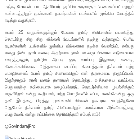
படங்களில் முக்கியமான வில்லனாக நடிப்பவர், தெலுங்கில் பிரபாஸ், விஷ்ணு
மஞ்சு, மோகன் பாபு ஆகியோர் நடிப்பில் உருவாகும் ‘கண்ணப்பா’ மற்றும்
கன்னடத்திலும் முன்னணி நடிகர்களின் படங்களில் முக்கிய வேடத்தில்
நடித்து வருகிறார்.
சுமார் 25 வருடங்களுக்கும் மேலாக தமிழ் சினிமாவில் பயணித்து,
தொடர்ந்து சிறு சிறு வில்லன் வேடங்களில் நடித்து வந்தாலும், பெரிய
நடிகர்களின் படங்களில் முக்கிய வில்லனாக நடிக்க வேண்டும், என்பது
எனது நீண்ட நாள் கனவு. அதற்காக நான் பல வருடங்களாக கடுமையாக
உழைத்தாலும், தமிழில் அப்படி ஒரு வாய்ப்பு இதுவரை எனக்கு
கிடைக்கவில்லை. அத்தகைய வாய்ப்பு கிடைத்தால் நிச்சயம் மற்ற
மொழிகளைப் போல் தமிழ் சினிமாவிலும் என் திறமையை நிரூபிப்பேன்.
இருந்தாலும் நான் மனம் தளராமல் தொடர்ந்து, அத்தகைய வாய்ப்பை
பெறுவதற்கு கடுமையாக உழைப்பதோடு, தொடர்ச்சியாக முயற்சித்தும்
வருகிறேன் என்று கூறியவர், மற்ற மொழிகளில் எப்படி எனக்கென்று ஒரு
தனி இடத்தை பிடித்து முன்னணி வில்லன் நடிகராக உயர்ந்தேனோ
அதுபோல் நிச்சயம் தமிழ் சினிமாவிலும் எனக்கான அங்கீகாரத்தை
பெறுவேன், என்று நம்பிக்கை தெரிவித்தார் சம்பத் ராம்!
@GovindarajPro