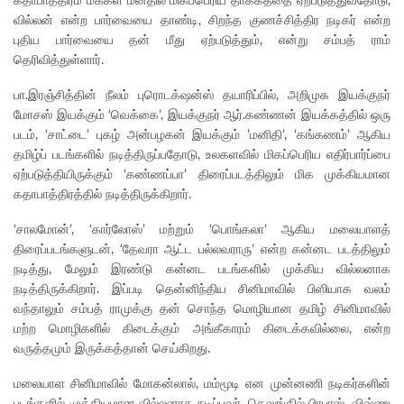
கதாபாத்திரம் மக்கள் மனதில் மிகப்பெரிய தாக்கத்தை ஏற்படுத்துவதோடு,
வில்லன் என்ற பார்வையை தாண்டி, சிறந்த குணச்சித்திர நடிகர் என்ற
புதிய பார்வையை தன் மீது ஏற்படுத்தும், என்று சம்பத் ராம்
தெரிவித்துள்ளார்.
பா.இரஞ்சித்தின் நீலம் புரொடக்‌ஷன்ஸ் தயாரிப்பில், அறிமுக இயக்குநர்
மோசஸ் இயக்கும் ‘வெக்கை’, இயக்குநர் ஆர்.கண்ணன் இயக்கத்தில் ஒரு
படம், ‘சாட்டை’ புகழ் அன்பழகன் இயக்கும் ’மனிதி’, ‘கங்கணம்’ ஆகிய
தமிழ்ப் படங்களில் நடித்திருப்பதோடு, உலகளவில் மிகப்பெரிய எதிர்பார்ப்பை
ஏற்படுத்தியிருக்கும் ‘கண்ணப்பா’ திரைப்படத்திலும் மிக முக்கியமான
கதாபாத்திரத்தில் நடித்திருக்கிறார்.
‘சாலமோன்’, ‘கார்லோஸ்’ மற்றும் ‘பொங்கலா’ ஆகிய மலையாளத்
திரைப்படங்களுடன், ‘தேவரா ஆட்ட பல்லவராரு’ என்ற கன்னட படத்திலும்
நடித்து, மேலும் இரண்டு கன்னட படங்களில் முக்கிய வில்லனாக
நடித்திருக்கிறார். இப்படி தென்னிந்திய சினிமாவில் பிஸியாக வலம்
வந்தாலும் சம்பத் ராமுக்கு தன் சொந்த மொழியான தமிழ் சினிமாவில்
மற்ற மொழிகளில் கிடைக்கும் அங்கீகாரம் கிடைக்கவில்லை, என்ற
வருத்தமும் இருக்கத்தான் செய்கிறது.
மலையாள சினிமாவில் மோகன்லால், மம்மூடி என முன்னணி நடிகர்களின்