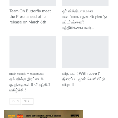
Team Oh Butterfly meet
ஓர் வித்தியாசமான
the Press ahead of its
படைப்பாக உருவாகியுள்ள ‘ஓ
release on March 6th
பட்டர்ஃப்ளை’!
பத்திரிக்கையாளர்…
ராம் சரண் – உபாசனா
வித் லவ் ( With Love )”
தம்பதிக்கு இரட்டைக்
திரைப்பட முன் வெளியீட்டு
குழந்தைகள் !! -சிரஞ்சீவி
விழா !!
மகிழ்ச்சி !
PREV
NEXT