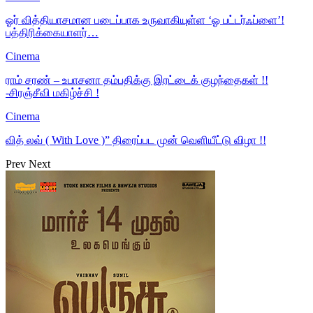
ஓர் வித்தியாசமான படைப்பாக உருவாகியுள்ள ‘ஓ பட்டர்ஃப்ளை’!
பத்திரிக்கையாளர்…
Cinema
ராம் சரண் – உபாசனா தம்பதிக்கு இரட்டைக் குழந்தைகள் !!
-சிரஞ்சீவி மகிழ்ச்சி !
Cinema
வித் லவ் ( With Love )” திரைப்பட முன் வெளியீட்டு விழா !!
Prev
Next