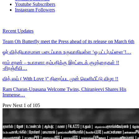
Youtube
Subscribers
Instagram
Followers
Recent Updates
Team Oh Butterfly meet the Press ahead of its release on March 6th
ஓர் வித்தியாசமான படைப்பாக உருவாகியுள்ள ‘ஓ பட்டர்ஃப்ளை’!…
ராம் சரண் – உபாசனா தம்பதிக்கு இரட்டைக் குழந்தைகள் !!
-சிரஞ்சீவி…
வித் லவ் ( With Love )” திரைப்பட முன் வெளியீட்டு விழா !!
Ram Charan-Upasana Welcome Twins, Chiranjeevi Shares His
Immense…
Prev
Next
1 of 105