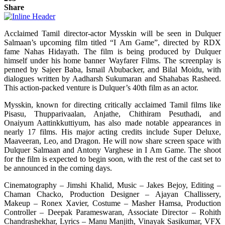
Share
Acclaimed Tamil director-actor Mysskin will be seen in Dulquer
Salmaan’s upcoming film titled “I Am Game”, directed by RDX
fame Nahas Hidayath. The film is being produced by Dulquer
himself under his home banner Wayfarer Films. The screenplay is
penned by Sajeer Baba, Ismail Abubacker, and Bilal Moidu, with
dialogues written by Aadharsh Sukumaran and Shahabas Rasheed.
This action-packed venture is Dulquer’s 40th film as an actor.
Mysskin, known for directing critically acclaimed Tamil films like
Pisasu, Thupparivaalan, Anjathe, Chithiram Pesuthadi, and
Onaiyum Aattinkkuttiyum, has also made notable appearances in
nearly 17 films. His major acting credits include Super Deluxe,
Maaveeran, Leo, and Dragon. He will now share screen space with
Dulquer Salmaan and Antony Varghese in I Am Game. The shoot
for the film is expected to begin soon, with the rest of the cast set to
be announced in the coming days.
Cinematography – Jimshi Khalid, Music – Jakes Bejoy, Editing –
Chaman Chacko, Production Designer – Ajayan Challissery,
Makeup – Ronex Xavier, Costume – Masher Hamsa, Production
Controller – Deepak Parameswaran, Associate Director – Rohith
Chandrashekhar, Lyrics – Manu Manjith, Vinayak Sasikumar, VFX