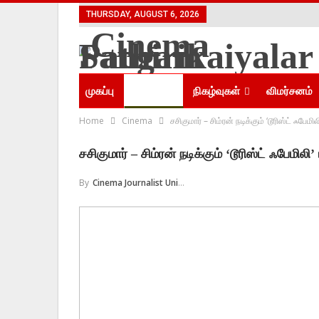
THURSDAY, AUGUST 6, 2026
முகப்பு
செய்திகள்
நிகழ்வுகள்
விமர்சனம்
Home
Cinema
சசிகுமார் – சிம்ரன் நடிக்கும் ‘டூரிஸ்ட் ஃப
சசிகுமார் – சிம்ரன் நடிக்கும் ‘டூரிஸ்ட் ஃபேம
By
Cinema Journalist Union