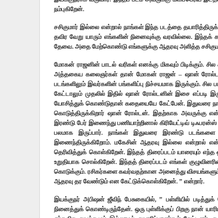
நம்புகிறேன்.
சசிகுமார் இல்லை என்றால் நாங்கள் இந்த படத்தை தயாரித்திர
தவிர வேறு யாரும் எங்களின் நினைவுக்கு வரவில்லை. இந்தக்
தேவை. அதை மேற்கொண்டு எங்களுக்கு ஆதரவு அளித்த சசிகுமார
மோகன் ராஜனின் பாடல் வரிகள் எனக்கு மிகவும் பிடிக்கும். 
அத்தகைய கலைஞர்கள் தான் மோகன் ராஜன் – ஷான் ரோல்டன் –
படங்களிலும் இவர்களின் பங்களிப்பு நிச்சயமாக இருக்கும். சில
கேட்டாலும் முதலில் இதில் ஷான் ரோல்டனின் இசை எப்படி இர
யோசித்துக் கொண்டுதான் கதையையே கேட்பேன். இதுவரை நா
கொடுத்திருக்கிறார் ஷான் ரோல்டன். இதற்காக அவருக்கு என
இரண்டு பேர் இணைந்து பணியாற்றினால் கிரியேட்டிவ் டிஃபரன்ஸ்
பலமாக இருப்பார். நாங்கள் இதுவரை இரண்டு படங்களை வெ
இணைந்திருக்கிறோம். மகேசின் ஆதரவு இல்லை என்றால் என்
தெரிவித்துக் கொள்கிறேன். இந்தத் திரைப்படம் யாரையும் எந்த
உறுதியாக சொல்கிறேன். இந்தத் திரைப்படம் எங்கள் குழுவினர
கொடுக்கும். ரசிகர்களை கவர்வதற்கான அனைத்து விசயங்களும் இப
ஆதரவு தர வேண்டும் என கேட்டுக்கொள்கிறேன். ” என்றார்.
இயக்குநர் அபிஷன் ஜீவிந் பேசுகையில், ” பள்ளியில் படித்த
நினைத்துக் கொண்டிருந்தேன். ஒரு புள்ளிக்குப் பிறகு நான்