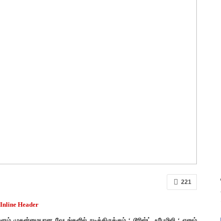
221
ளும் முதன்மையான வேடங்களில் நடித்திருக்கும் ‘ டூரிஸ்ட் ஃபேமிலி ‘ எனும்