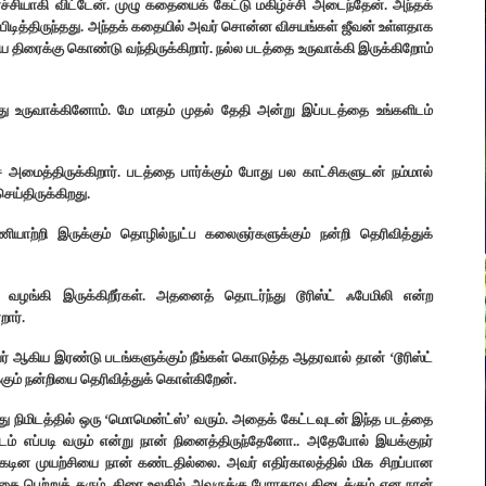
ாகி விட்டேன். முழு கதையைக் கேட்டு மகிழ்ச்சி அடைந்தேன்.‌ அந்தக்
ிடித்திருந்தது.‌ அந்தக் கதையில் அவர் சொன்ன விசயங்கள் ஜீவன் உள்ளதாக
ரைக்கு கொண்டு வந்திருக்கிறார். நல்ல படத்தை உருவாக்கி இருக்கிறோம்
து உருவாக்கினோம். மே மாதம் முதல் தேதி அன்று இப்படத்தை உங்களிடம்
மைத்திருக்கிறார். படத்தை பார்க்கும் போது பல காட்சிகளுடன் நம்மால்
ய்திருக்கிறது.
 பணியாற்றி இருக்கும் தொழில்நுட்ப கலைஞர்களுக்கும் நன்றி தெரிவித்துக்
ை வழங்கி இருக்கிறீர்கள். அதனைத் தொடர்ந்து டூரிஸ்ட் ஃபேமிலி என்ற
றார்.
வர் ஆகிய இரண்டு படங்களுக்கும் நீங்கள் கொடுத்த ஆதரவால் தான் ‘டூரிஸ்ட்
கும் நன்றியை தெரிவித்துக் கொள்கிறேன்.
நிமிடத்தில் ஒரு ‘மொமென்ட்ஸ்’ வரும். அதைக் கேட்டவுடன் இந்த படத்தை
படம் எப்படி வரும் என்று நான் நினைத்திருந்தேனோ.. அதேபோல் இயக்குநர்
கடின முயற்சியை நான் கண்டதில்லை. அவர் எதிர்காலத்தில் மிக சிறப்பான
தை பெற்றுத் தரும்.‌ திரை உலகில் அவருக்கு பேராதரவு கிடைக்கும் என நான்