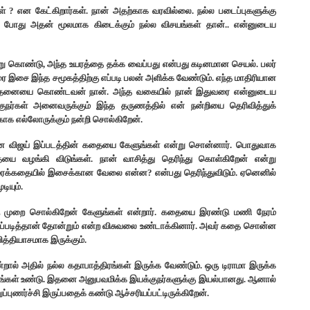
ள் ? என கேட்கிறார்கள். நான் அதற்காக வரவில்லை.‌ நல்ல படைப்புகளுக்கு
 போது அதன் மூலமாக கிடைக்கும் நல்ல விசயங்கள் தான்.. என்னுடைய
ின்று கொண்டு, அந்த உயரத்தை தக்க வைப்பது என்பது கடினமான செயல்.‌ பலர்
சை இந்த சமூகத்திற்கு எப்படி பலன் அளிக்க வேண்டும். எந்த மாதிரியான
ிந்தனையை கொண்டவன் நான். அந்த வகையில் நான் இதுவரை என்னுடைய
குநர்கள் அனைவருக்கும் இந்த தருணத்தில் என் நன்றியை தெரிவித்துக்
காக எல்லோருக்கும் நன்றி சொல்கிறேன்.
ர்மான விஜய் இப்படத்தின் கதையை கேளுங்கள் என்று சொன்னார். பொதுவாக
ை வழங்கி விடுங்கள். நான் வாசித்து தெரிந்து கொள்கிறேன் என்று
ரைக்கதையில் இசைக்கான வேலை என்ன? என்பது தெரிந்துவிடும். ஏனெனில்
ியும்.
ரு முறை சொல்கிறேன் கேளுங்கள் என்றார். கதையை இரண்டு மணி நேரம்
்படித்தான் தோன்றும் என்ற விசுவலை உண்டாக்கினார். அவர் கதை சொன்ன
ித்தியாசமாக இருக்கும்.
றால் அதில் நல்ல கதாபாத்திரங்கள் இருக்க வேண்டும். ஒரு டிராமா இருக்க
விசயங்கள் உண்டு. இதனை அனுபவமிக்க இயக்குநர்களுக்கு இயல்பானது. ஆனால்
ுணர்ச்சி இருப்பதைக் கண்டு ஆச்சரியப்பட்டிருக்கிறேன்.‌