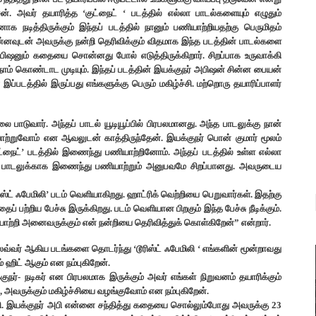
ன். அவர் தயாரித்த ‘குட்நைட் ‘ படத்தில் எல்லா பாடல்களையும் எழுதும்
னாக நடித்திருக்கும் இந்தப் படத்தில் நானும் பணியாற்றியதற்கு பெருமிதம்
ன்னவுடன் அவருக்கு நன்றி தெரிவிக்கும் விதமாக இந்த படத்தின் பாடல்களை
ிஷனும் கதையை சொன்னது போல் எடுத்திருக்கிறார். சிறப்பாக உருவாக்கி
நாம் கொண்டாட முடியும். இந்தப் படத்தின் இயக்குநர் அபிஷன் சின்ன பையன்
இப்படத்தில் இருப்பது எங்களுக்கு பெரும் மகிழ்ச்சி. மற்றொரு தயாரிப்பாளர்
ாடுவார். அந்தப் பாடல் யூடியூப்பில் பிரபலமானது. அந்த பாடலுக்கு நான்
ற்றுவோம் என ஆவலுடன் காத்திருந்தேன். இயக்குநர் பொன் குமார் மூலம்
ட்நைட்’ படத்தில் இணைந்து பணியாற்றினோம். அந்தப் படத்தில் உள்ள எல்லா
 ஒரு பாடலுக்காக இணைந்து பணியாற்றும் அனுபவமே சிறப்பானது. அவருடைய
ிஸ்ட் ஃபேமிலி’ படம் வெளியாகிறது. ஹாட்ரிக் வெற்றியை பெறுவார்கள். இதற்கு
் பற்றிய பேச்சு இருக்கிறது. படம் வெளியான பிறகும் இந்த பேச்சு நீடிக்கும்.
ியாற்றி அனைவருக்கும் என் நன்றியை தெரிவித்துக் கொள்கிறேன்” என்றார்.
 லவ்வர் ஆகிய படங்களை தொடர்ந்து ‘டூரிஸ்ட் ஃபேமிலி ‘ எங்களின் மூன்றாவது
 ஹிட் ஆகும் என நம்புகிறேன்.
குநர்- நடிகர் என பிரபலமாக இருக்கும் அவர் எங்கள் நிறுவனம் தயாரிக்கும்
து, அவருக்கும் மகிழ்ச்சியை வழங்குவோம் என நம்புகிறேன்.
்சி. இயக்குநர் அபி என்னை சந்தித்து கதையை சொல்லும்போது அவருக்கு 23