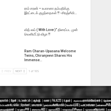
ராம் சரண் – உபாசனா தம்பதிக்கு
இரட்டைக் குழந்தைகள் !! -சிரஞ்சீவி…
வித் லவ் ( With Love )” திரைப்பட முன்
வெளியீட்டு விழா !!
Ram Charan-Upasana Welcome
Twins, Chiranjeevi Shares His
Immense…
PREV
NEXT
1 of 105