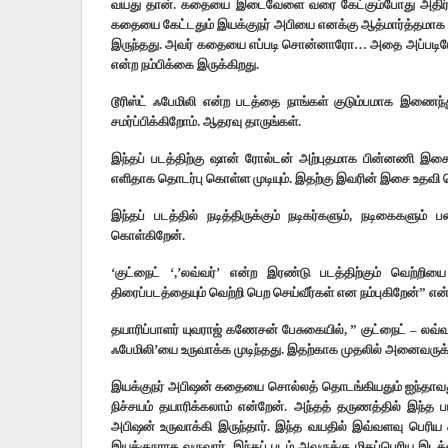
வயது தான். கதையை இடைவேளை வரை கேட்கும்போது அதிர்ச்சிய
கதையை கேட்டதும் இயக்குநர் அபியை எனக்கு ஆத்மார்த்தமாக ப
இருந்தது. அவர் கதையை எப்படி சொன்னாரோ… அதை அப்படியே தி
என்ற நம்பிக்கை இருக்கிறது.
டூரிஸ்ட் ஃபேமிலி என்ற படத்தை நாங்கள் குடும்பமாக இணைந்
சமர்ப்பிக்கிறோம். ஆதரவு தாருங்கள்.
இந்தப் படத்திற்கு ஷான் ரோல்டன் அற்புதமாக பின்னணி இசை அ
எளிதாக தொடர்பு கொள்ள முடியும். இதற்கு இவரின் இசை உதவி செ
இந்தப் படத்தில் நடித்திருக்கும் நடிகர்களும், நடிகைகளும்
கொள்கிறேன்.
‘குட்நைட் ‘,’லவ்வர்’ என்ற இரண்டு படத்திற்கும் வெற்றிய
திரைப்படத்தையும் வெற்றி பெற செய்வீர்கள் என நம்புகிறேன்” என்
தயாரிப்பாளர் யுவராஜ் கணேசன் பேசுகையில், ” குட்நைட் – லவ்
ஃபேமிலி’யை உருவாக்க முடிந்தது. இதற்காக முதலில் அனைவருக்
இயக்குநர் அபிஷன் கதையை சொல்லத் தொடங்கியதும் ஐந்தாவது 
நிச்சயம் தயாரிக்கலாம் என்றேன். அந்தத் தருணத்தில் இந்த 
அபிஷன் உருவாக்கி இருந்தார். இந்த வயதில் இவ்வளவு பெரிய 
இயக்குநராக வருவார்.‌ இந்தப் படம் அவருக்கு மிகப்பெரிய இடத்