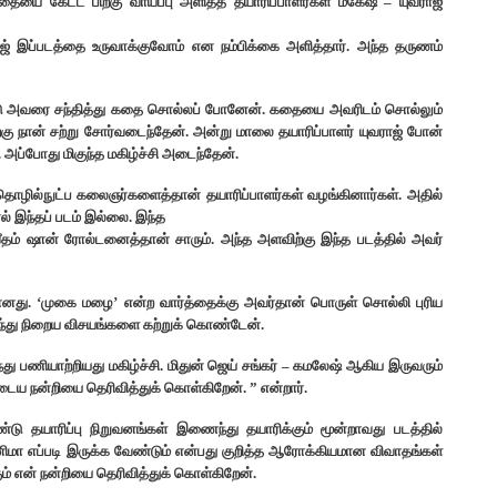
தையை கேட்ட பிறகு வாய்ப்பு அளித்த தயாரிப்பாளர்கள் மகேஷ் – யுவராஜ்
ாஜ் இப்படத்தை உருவாக்குவோம் என நம்பிக்கை அளித்தார். அந்த தருணம்
ண்டு அவரை சந்தித்து கதை சொல்லப் போனேன். கதையை அவரிடம் சொல்லும்
கு நான் சற்று சோர்வடைந்தேன். அன்று மாலை தயாரிப்பாளர் யுவராஜ் போன்
. அப்போது மிகுந்த மகிழ்ச்சி அடைந்தேன்.
தொழில்நுட்ப கலைஞர்களைத்தான் தயாரிப்பாளர்கள் வழங்கினார்கள். அதில்
 இந்தப் படம் இல்லை. இந்த
தவீதம் ஷான் ரோல்டனைத்தான் சாரும். அந்த அளவிற்கு இந்த படத்தில் அவர்
னது. ‘முகை மழை’ என்ற வார்த்தைக்கு அவர்தான் பொருள் சொல்லி புரிய
ந்து நிறைய விசயங்களை கற்றுக் கொண்டேன்.
ு பணியாற்றியது மகிழ்ச்சி.‌ மிதுன் ஜெய் சங்கர் – கமலேஷ் ஆகிய இருவரும்
னுடைய நன்றியை தெரிவித்துக் கொள்கிறேன். ” என்றார்.
ு தயாரிப்பு நிறுவனங்கள் இணைந்து தயாரிக்கும் மூன்றாவது படத்தில்
ிமா எப்படி இருக்க வேண்டும் என்பது குறித்த ஆரோக்கியமான விவாதங்கள்
ும் என் நன்றியை தெரிவித்துக் கொள்கிறேன்.