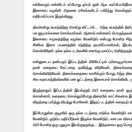
எல்லோரும் என்னிடம் எப்போது நம்பர் ஒன் ஆக வரப்போகிறீர்க
இசையை வழங்கி அதனை ரசிகர்களிடம் பகிர்ந்து கொள்ளும்
எதிர்பார்ப்பாக இருக்கிறது.
திடீரென்று உயரத்திற்கு சென்று விட்டால்… அந்த உயரத்தில் ந
பல ஐடியாக்களை சொல்வார்கள். ஆனால் என்னைப் பொருத்தவரை இ
இசையை சமூகத்திற்கு வழங்க வேண்டும் என்பது போன்ற ச
சினிமா இசை பயணத்தில் சந்தித்த தயாரிப்பாளர்கள், இயக்
கொள்கிறேன். நல்ல நல்ல படங்களில் எனக்கு வாய்ப்பு அளித்ததற்
என்னுடைய நண்பரும் இப்படத்தின் கிரியேட்டிவ் புரொடியூச
நான் கதையை கேட்பதை தவிர்த்து விடுவேன். திரைக்கதைய
சொல்லிவிடுவேன். திரைக்கதையை வாசிக்கும் போது அந்த தி
சில கதாபாத்திரங்களில் மன ஓட்டத்தை இசையால் சொல்லிவிட முட
இருந்தாலும் இப்படத்தின் இயக்குநர் அபி கதையை நான் ஒ
சொன்னார். கதையை சொல்லும்போது திரையில் காட்சிகளாக இப
விதத்தை பார்த்து வியந்து போனேன். இந்தப் படத்தின் கதையும் வ
இப்போதுள்ள சூழலில் ஒரு நல்ல படத்தை எடுக்க வேண்டும் என்
வேண்டும். குடும்ப மதிப்பீடுகள் இருக்க வேண்டும்.. என பல 
அபி போன்ற ஒரு புதுமுக இயக்குநருக்கு… இத்தகைய ஒரு பொறுப்ப