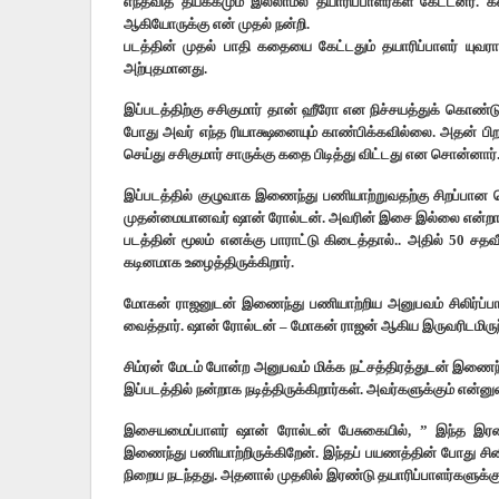
எந்தவித தயக்கமும் இல்லாமல் தயாரிப்பாளர்கள் கேட்டனர். க
ஆகியோருக்கு என் முதல் நன்றி.
படத்தின் முதல் பாதி கதையை கேட்டதும் தயாரிப்பாளர் யுவர
அற்புதமானது.‌
இப்படத்திற்கு சசிகுமார் தான் ஹீரோ என நிச்சயத்துக் கொ
போது அவர் எந்த ரியாக்ஷனையும் காண்பிக்கவில்லை. அதன் பிற
செய்து சசிகுமார் சாருக்கு கதை பிடித்து விட்டது என சொன்னார்
இப்படத்தில் குழுவாக இணைந்து பணியாற்றுவதற்கு சிறப்பான 
முதன்மையானவர் ஷான் ரோல்டன். அவரின் இசை இல்லை என்றால்
படத்தின் மூலம் எனக்கு பாராட்டு கிடைத்தால்.. அதில் 50 ச
கடினமாக உழைத்திருக்கிறார்.
மோகன் ராஜனுடன் இணைந்து பணியாற்றிய அனுபவம் சிலிர்ப்பா
வைத்தார். ஷான் ரோல்டன் – மோகன் ராஜன் ஆகிய இருவரிடமிரு
சிம்ரன் மேடம் போன்ற அனுபவம் மிக்க நட்சத்திரத்துடன் இணைந்த
இப்படத்தில் நன்றாக நடித்திருக்கிறார்கள். அவர்களுக்கும் என்
இசையமைப்பாளர் ஷான் ரோல்டன் பேசுகையில், ” இந்த இரண்ட
இணைந்து பணியாற்றிருக்கிறேன். இந்தப் பயணத்தின் போது சின
நிறைய நடந்தது.‌ அதனால் முதலில் இரண்டு தயாரிப்பாளர்களுக்க