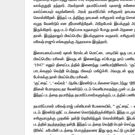
வாக்குறுதி தந்தார். அவர்தான் தயாரிப்பாளர் யுவராஜ் கணேச
வாய்ப்பையும் வழங்கினார். அவர் தயாரிப்பில் சசிகுமார் நாயக
கொள்கிறேன். இந்தப் படத்திற்கு நாயகன் சசிகுமார் என்று சொ
எழுத வேண்டும் என தீர்மானித்தேன். அதேபோல் இயக்குநர் அப
இருக்கிறார். ஒரு படம் சிறப்பாக உருவாகும் போது தான் அதனை 
தான். இருந்தாலும் மிகப்பெரிய இயக்குநராக வருவார். சசிகுமார் 
மகேஷ் ராஜும் எங்களுக்கு ஆதரவாக இருந்தார்.
இசையமைப்பாளர் ஷான் ரோல்டன் மொட்டை மாடியில் ஒரு பாடலை ப
மிகப்பெரிய ரசிகன். இவருடன் இணைந்து எப்போது நாம் பணியா
‘1947’ எனும் திரைப்படத்தில் இணைந்து பணியாற்றினோம். ‘கு
பாடல்களும் வெற்றி பெற்றது. மிகவும் மகிழ்ச்சி. அவருடன்
பேச்சுக்கு நான் மிகப்பெரிய ரசிகன்.
‘குட்நைட் ‘, ‘ லவ்வர் ‘ ஆகிய இரண்டு படங்களை தொடர்ந்து ‘டூர
நீங்கள் பேராதரவு தர வேண்டும். படம் வெளியாவதற்கு முன் படத்தைப
இந்தப் படத்தை தயாரித்த தயாரிப்பாளர்களுக்கும், படத்தில் பண
தயாரிப்பாளர் மகேஷ் ராஜ் பஸ்லியான் பேசுகையில், ” குட்நைட் –
படம். இரண்டு ஹிட் படங்களை கொடுத்திருக்கிறோம். இந்த படமும்
சசிகுமாருக்கு முதலில் நன்றி தெரிவித்துக் கொள்கிறேன். இயக்
படத்தில் நடித்ததற்கு நன்றி. இந்தப் படத்தை வெற்றி பெறச் செய்
டூரிஸ்ட் ஃபேமிலி படத்தை பொருத்தவரை இது ஒரு கூட்டு முயற