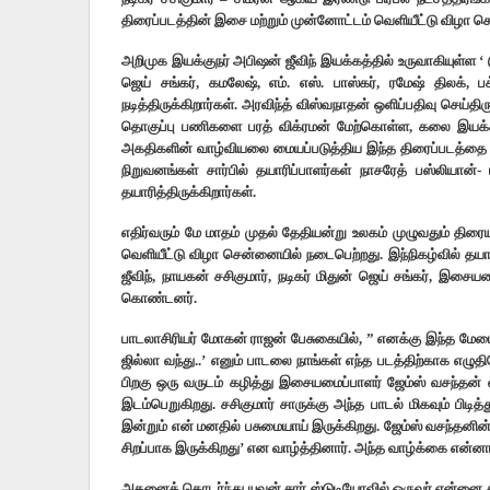
திரைப்படத்தின் இசை மற்றும் முன்னோட்டம் வெளியீட்டு விழா ச
அறிமுக இயக்குநர் அபிஷன் ஜீவிந் இயக்கத்தில் உருவாகியுள்ள ‘ டூர
ஜெய் சங்கர், கமலேஷ், எம். எஸ். பாஸ்கர், ரமேஷ் திலக், 
நடித்திருக்கிறார்கள். அரவிந்த் விஸ்வநாதன் ஒளிப்பதிவு செய்தி
தொகுப்பு பணிகளை பரத் விக்ரமன் மேற்கொள்ள, கலை இயக்கத
அகதிகளின் வாழ்வியலை மையப்படுத்திய இந்த திரைப்படத்தை மில
நிறுவனங்கள் சார்பில் தயாரிப்பாளர்கள் நாசரேத் பஸ்லியா
தயாரித்திருக்கிறார்கள்.
எதிர்வரும் மே மாதம் முதல் தேதியன்று உலகம் முழுவதும் திர
வெளியீட்டு விழா சென்னையில் நடைபெற்றது. இந்நிகழ்வில் தயா
ஜீவிந், நாயகன் சசிகுமார், நடிகர் மிதுன் ஜெய் சங்கர், இ
கொண்டனர்.
பாடலாசிரியர் மோகன் ராஜன் பேசுகையில், ” எனக்கு இந்த மேடை 
ஜில்லா வந்து..’ எனும் பாடலை நாங்கள் எந்த படத்திற்காக எழுத
பிறகு ஒரு வருடம் கழித்து இசையமைப்பாளர் ஜேம்ஸ் வசந்தன் என
இடம்பெறுகிறது. சசிகுமார் சாருக்கு அந்த பாடல் மிகவும் பிடித
இன்றும் என் மனதில் பசுமையாய் இருக்கிறது. ஜேம்ஸ் வசந்தனின்
சிறப்பாக இருக்கிறது’ என வாழ்த்தினார். அந்த வாழ்க்கை எ
அதனைத் தொடர்ந்து யுவன் சார் ஸ்டுடியோவில் ஒருவர் என்னை சந்த