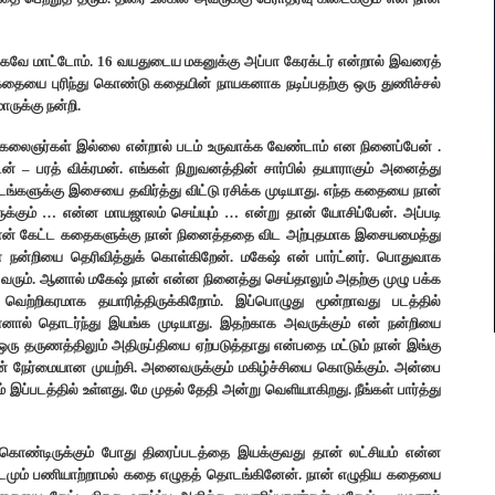
ுக்கவே மாட்டோம். 16 வயதுடைய மகனுக்கு அப்பா கேரக்டர் என்றால் இவரைத்
 கதையை புரிந்து கொண்டு கதையின் நாயகனாக நடிப்பதற்கு ஒரு துணிச்சல்
ுக்கு நன்றி.
சில கலைஞர்கள் இல்லை என்றால் படம் உருவாக்க வேண்டாம் என நினைப்பேன் .
 பரத் விக்ரமன். எங்கள் நிறுவனத்தின் சார்பில் தயாராகும் அனைத்து
 படங்களுக்கு இசையை தவிர்த்து விட்டு ரசிக்க முடியாது. எந்த கதையை நான்
ுக்கும் … என்ன மாயஜாலம் செய்யும் … என்று தான் யோசிப்பேன். அப்படி
ன் கேட்ட கதைகளுக்கு நான் நினைத்ததை விட அற்புதமாக இசையமைத்து
் நன்றியை தெரிவித்துக் கொள்கிறேன். மகேஷ் என் பார்ட்னர். பொதுவாக
 வரும்.‌ ஆனால் மகேஷ் நான் என்ன நினைத்து செய்தாலும் அதற்கு முழு பக்க
ற்றிகரமாக தயாரித்திருக்கிறோம். இப்பொழுது மூன்றாவது படத்தில்
னால் தொடர்ந்து இயங்க முடியாது. இதற்காக அவருக்கும் என் நன்றியை
 ஒரு தருணத்திலும் அதிருப்தியை ஏற்படுத்தாது என்பதை மட்டும் நான் இங்கு
ின் நேர்மையான முயற்சி. அனைவருக்கும் மகிழ்ச்சியை கொடுக்கும். அன்பை
்படத்தில் உள்ளது. மே முதல் தேதி அன்று வெளியாகிறது. நீங்கள் பார்த்து
ுக் கொண்டிருக்கும் போது திரைப்படத்தை இயக்குவது தான் லட்சியம் என்ன
 யாரிடமும் பணியாற்றாமல் கதை எழுதத் தொடங்கினேன். நான் எழுதிய கதையை