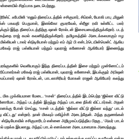
ென்னையில் சிறப்பாக நடைபெற்றது.
ிஸ்ட் ஃபேமிலி ‘எனும் திரைப்படத்தில் சசிகுமார், சிம்ரன், யோகி பாபு ,மிதுன்
பக்ஸ் பகவதி பெருமாள், இளங்கோ குமரவேல், ஸ்ரீஜா ரவி உள்ளிட்ட பலர்
ருக்கும் இந்த திரைப்படத்திற்கு ஷான் ரோல்டன் இசையமைத்திருக்கிறார். படத்
்தை ராஜ் கமல் கவனித்திருக்கிறார். தமிழகத்தில் அடைக்கலமாகும் ஈழ
்லியன் டாலர் ஸ்டுடியோஸ் மற்றும் எம் ஆர் பி என்டர்டெயின்மென்ட் ஆகிய
ன்- மகேஷ் ராஜ் பஸ்லியான் மற்றும் யுவராஜ் கணேசன் ஆகியோர் இணைந்து
ையரங்குகளில் வெளியாகும் இந்த திரைப்படத்தின் இசை மற்றும் முன்னோட்டம்
ரிப்பாளர்கள் மகேஷ் ராஜ் பஸ்லியான், யுவராஜ் கணேசன், இயக்குநர் அபிஷன்
சையமைப்பாளர் ஷான் ரோல்டன், பாடலாசிரியர் மோகன் ராஜன் ஆகியோர் கலந்து
மிக முக்கியமான மேடை. ‘ஈசன்’ திரைப்படத்தில் இடம்பெற்ற ‘ஜில்லா விட்டு
ினோமோ.. அந்தப் படத்தில் இருந்து அந்தப் பாடலை நீக்கி விட்டார்கள். அதன்
க்கு போன் செய்து, ‘ஈசன் படத்தில் ‘ஜில்லா விட்டு ஜில்லா வந்து’ பாடல்
்து விட்டது’ என்றார். நான் மிகவும் மகிழ்ச்சி அடைந்தேன். அந்த தருணங்கள்
 ஸ்டுடியோவில் சசிகுமாரிடம் என்னை அறிமுகப்படுத்திய பிறகு , ‘அவர் பாடல்
ன்னால் மறக்க இயலாது. அந்தப் பாடல் எனக்கான அடையாளமாக அமைந்தது.
ித்து நான் பட தயாரிப்பில் ஈடுபட்டால் உங்களுக்கு வாய்ப்பு தருவேன் என்று