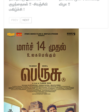
குழந்தைகள் !! -சிரஞ்சீவி
விழா !!
மகிழ்ச்சி !
PREV
NEXT