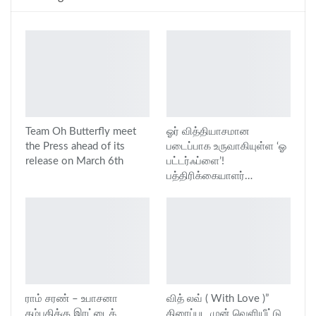
Team Oh Butterfly meet
ஓர் வித்தியாசமான
the Press ahead of its
படைப்பாக உருவாகியுள்ள ‘ஓ
release on March 6th
பட்டர்ஃப்ளை’!
பத்திரிக்கையாளர்…
ராம் சரண் – உபாசனா
வித் லவ் ( With Love )”
தம்பதிக்கு இரட்டைக்
திரைப்பட முன் வெளியீட்டு