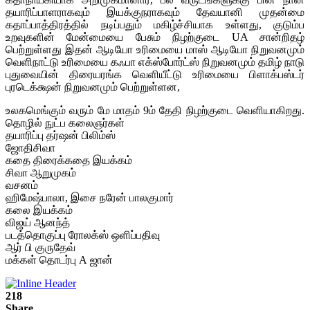
தயாரிப்பாளராகவும் இயக்குநராகவும் தேவயானி முதன்மை
கதாப்பாத்திரத்தில் நடிப்பதும் மகிழ்ச்சியாக உள்ளது, குடும்ப
உறவுகளின் மேன்மையை பேசும் நிழற்குடை UA சான்றிதழ்
பெற்றுள்ளது இதன் ஆடியோ உரிமையை மாஸ் ஆடியோ நிறுவனமும்
வெளிநாட்டு உரிமையை கஃபா எக்ஸ்போர்ட்ஸ் நிறுவனமும் தமிழ் நாடு
புதுவையின் திரையரங்க வெளியீட்டு உரிமையை பிளாக்பஸ்டர்
புரடெக்க்ஷன் நிறுவனமும் பெற்றுள்ளன,
உலகமெங்கும் வரும் மே மாதம் 9ம் தேதி நிழற்குடை வெளியாகிறது.
தொழில் நுட்ப கலைஞர்கள்
தயாரிப்பு தர்ஷன் பிலிம்ஸ்
ஜோதிசிவா
கதை திரைக்கதை இயக்கம்
சிவா ஆறுமுகம்
வசனம்
ஹிமேஷ்பாலா, இசை நரேன் பாலகுமார்
கலை இயக்கம்
விஜய் ஆனந்த்
படத்தொகுப்பு ரோலக்ஸ் ஒளிப்பதிவு
ஆர் பி குருதேவ்
மக்கள் தொடர்பு A ஜான்
218
Share