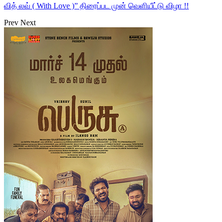
வித் லவ் ( With Love )” திரைப்பட முன் வெளியீட்டு விழா !!
Prev
Next