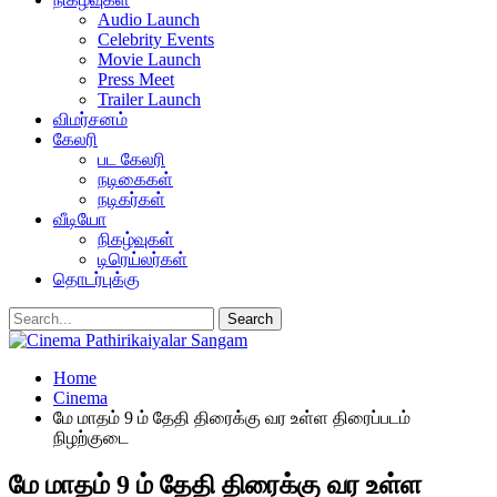
Audio Launch
Celebrity Events
Movie Launch
Press Meet
Trailer Launch
விமர்சனம்
கேலரி
பட கேலரி
நடிகைகள்
நடிகர்கள்
வீடியோ
நிகழ்வுகள்
டிரெய்லர்கள்
தொடர்புக்கு
Home
Cinema
மே மாதம் 9 ம் தேதி திரைக்கு வர உள்ள திரைப்படம்
நிழற்குடை
மே மாதம் 9 ம் தேதி திரைக்கு வர உள்ள