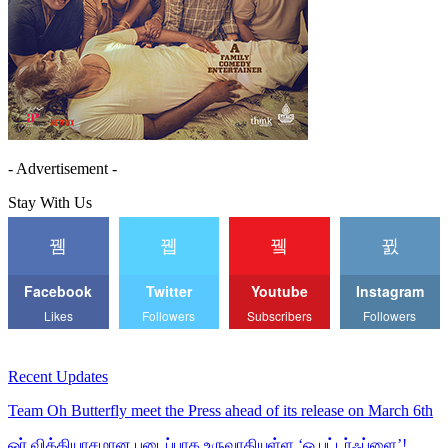
- Advertisement -
Stay With Us
Facebook
Twitter
Youtube
Instagram
Likes
Followers
Subscribers
Followers
Recent Updates
Team Oh Butterfly meet the Press ahead of its release on March 6th
ஓர் வித்தியாசமான படைப்பாக உருவாகியுள்ள ‘ஓ பட்டர்ஃப்ளை’!…