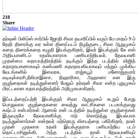
218
Share
தர்ஷன் பிலிம்ஸ் சார்பில் ஜோதி சிவா தயாரிப்பில் வரும் மே மாதம் 9 ம்
தேதி திரைக்கு வர உள்ள திரைப்படம் நிழற்குடை, சிவா ஆறுமுகம்
கதை திரைக்கதை எழுதி இயக்குகிறார், இவர் இயக்குநர் கே எஸ்
அதியமானிடம் உதவியாளராக பணியாற்றியவர். தேவயானி
முதன்மை கதாபாத்திரத்தில் நடிக்கும் இந்த படத்தில் விஜித்
கதாநாயகனாகவும் கண்மணி கதாநாயகியாகவும் மற்றும் முக்கிய
வேடங்களில் இளவரசு, ராஜ்கபூர் மனோஜ்குமார்
வடிவுக்கரசி,நீலிமாஇசை, நிஹாரிகா, அஹானா என இரு
குழந்தைகள் நடித்துள்ளனர் மேலும் தர்ஷன் சிவா என்ற புதுமுகம்
மிரட்டலான கதாபாத்திரத்தில் அறிமுகமாகிறார்,
இப்படத்தைப்பற்றி இயக்குநர் சிவா ஆறுமுகம் கூறும் போது
பொதுவாக குழந்தைகளை வைத்து காட்சிகளை படமாக்குவது
கஷ்டம் என்பார்கள் ஆனால் என் படத்தில் நடித்துள்ள குழந்தைகள்
இருவருமே தேவயானிக்கு ஈடு கொடுத்து இயல்பாக
நடித்துள்ளார்கள் என்றவர் மற்றொரு விசயத்தை பகிர்கிறார், நான்
முதன் முதலாக உதவி இயக்குநராக பனியாற்றிய படம்
தொட்டாசினுங்கி, அந்த படத்தில் தான் தேவயானியும்
கதாநாயகியாக அறிமுகமானார், பல வருடங்களுக்கு பின் நான்