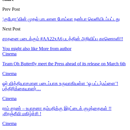
Prev Post
‘குபேரா’வின் முதல் பாடலான போய்வா நண்பா வெளியிடப்பட்டது
Next Post
சாதனை படைக்கும் #AA22xA6 படத்தின் அறிவிப்பு காணொளி!!
You might also like
More from author
Cinema
Team Oh Butterfly meet the Press ahead of its release on March 6th
Cinema
ஓர் வித்தியாசமான படைப்பாக உருவாகியுள்ள ‘ஓ பட்டர்ஃப்ளை’!
பத்திரிக்கையாளர்…
Cinema
ராம் சரண் – உபாசனா தம்பதிக்கு இரட்டைக் குழந்தைகள் !!
-சிரஞ்சீவி மகிழ்ச்சி !
Cinema