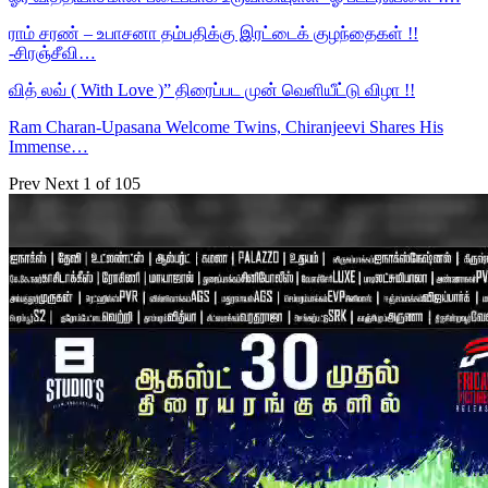
ராம் சரண் – உபாசனா தம்பதிக்கு இரட்டைக் குழந்தைகள் !!
-சிரஞ்சீவி…
வித் லவ் ( With Love )” திரைப்பட முன் வெளியீட்டு விழா !!
Ram Charan-Upasana Welcome Twins, Chiranjeevi Shares His
Immense…
Prev
Next
1 of 105