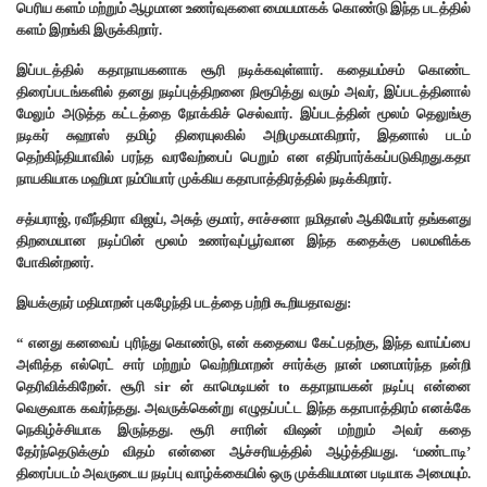
பெரிய களம் மற்றும் ஆழமான உணர்வுகளை மையமாகக் கொண்டு இந்த படத்தில்
களம் இறங்கி இருக்கிறார்.
இப்படத்தில் கதாநாயகனாக சூரி நடிக்கவுள்ளார். கதையம்சம் கொண்ட
திரைப்படங்களில் தனது நடிப்புத்திறனை நிரூபித்து வரும் அவர், இப்படத்தினால்
மேலும் அடுத்த கட்டத்தை நோக்கிச் செல்வார். இப்படத்தின் மூலம் தெலுங்கு
நடிகர் சுஹாஸ் தமிழ் திரையுலகில் அறிமுகமாகிறார், இதனால் படம்
தெற்கிந்தியாவில் பரந்த வரவேற்பைப் பெறும் என எதிர்பார்க்கப்படுகிறது.கதா
நாயகியாக மஹிமா நம்பியார் முக்கிய கதாபாத்திரத்தில் நடிக்கிறார்.
சத்யராஜ், ரவீந்திரா விஜய், அசுத் குமார், சாச்சனா நமிதாஸ் ஆகியோர் தங்களது
திறமையான நடிப்பின் மூலம் உணர்வுப்பூர்வான இந்த கதைக்கு பலமளிக்க
போகின்றனர்.
இயக்குநர் மதிமாறன் புகழேந்தி படத்தை பற்றி கூறியதாவது:
“ எனது கனவைப் புரிந்து கொண்டு, என் கதையை கேட்பதற்கு, இந்த வாய்ப்பை
அளித்த எல்ரெட் சார் மற்றும் வெற்றிமாறன் சார்க்கு நான் மனமார்ந்த நன்றி
தெரிவிக்கிறேன். சூரி sir ன் காமெடியன் to கதாநாயகன் நடிப்பு என்னை
வெகுவாக கவர்ந்தது. அவருக்கென்று எழுதப்பட்ட இந்த கதாபாத்திரம் எனக்கே
நெகிழ்ச்சியாக இருந்தது. சூரி சாரின் விஷன் மற்றும் அவர் கதை
தேர்ந்தெடுக்கும் விதம் என்னை ஆச்சரியத்தில் ஆழ்த்தியது. ‘மண்டாடி’
திரைப்படம் அவருடைய நடிப்பு வாழ்க்கையில் ஒரு முக்கியமான படியாக அமையும்.