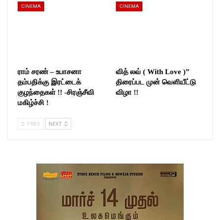
CINEMA
CINEMA
ராம் சரண் – உபாசனா
வித் லவ் ( With Love )”
தம்பதிக்கு இரட்டைக்
திரைப்பட முன் வெளியீட்டு
குழந்தைகள் !! -சிரஞ்சீவி
விழா !!
மகிழ்ச்சி !
PREV
NEXT