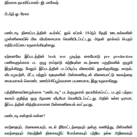
நிர்வாக தயாரிப்பாளர்: ஜி. மாகேஷ்
பி.ஆர்.ஓ: ரேகா
மண்டாடி திரைப்படத்தின் ஃபர்ஸ்ட் லுக் ஏப்ரல் 19ஆம் தேதி ஊடகங்களின்
முன்னிலையில் மிக விமர்சையாக வெளியிடப்பட்டது. அதன் தாக்கம் பெரும்
எதிர்பார்ப்பை உருவாக்கியுள்ளது.
ஏற்கனவே இப்படத்தின் look test முடிந்த கையோடு pre production
பணிகளுக்காக பட குழு ராம்நாடு சுற்றியுள்ள கடற்கரை பகுதிகளில் குழுமி
இருக்கிறது. மேலும் இப்படத்தின் படப்பிடிப்பு விரைவில் துவங்குகிறது. காதல்,
விடாமுயற்சி, மீட்பு மற்றும் உறவுகளின் பின்னணியுடன் விளையாட்டு உலகத்தை
மையமாகக் கொண்ட உணர்ச்சிப்பூர்வமான பயணமாக, இது உருவாகிறது.
பத்திரிகையினருக்காக “மண்டாடி” படக்குழுவால் தயாரிக்கப்பட்ட படகுப் பந்தய
உலகம் குறித்த ஒரு ஆவண வீடியோ வெளியிடப்பட்டது. அதில் உள்ள டிராமா,
இப்படத்தின் வித்தியாசமான பின்னணியைக் காட்டியது.
மண்டாடி என்றால் என்ன?
காற்றையும், அலையையும், கடல் நீரோட்டத்தையும் நன்கு கணித்து, மீன்களின்
வரத்தையும் அவற்றின் திசைவழிப் போக்கையும் பற்றிய நல்ல அறிவையும்