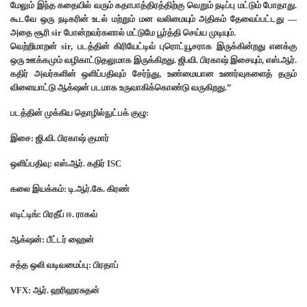
மேலும் இந்த கதையில் வரும் கதாபாத்திரத்திற்கு வெறும் நடிப்பு மட்டும் போதாது.
கூடவே ஒரு நடிகரின் உடல் மற்றும் மன வலிமையும் அதிகம் தேவைப்பட்டது —
அதை சூரி sir போன்றவர்களால் மட்டுமே பூர்த்தி செய்ய முடியும்.
வெற்றிமாறன் sir, படத்தின் கிரியேட்டிவ் புரொட்யூசராக இருக்கின்றது எனக்கு
ஒரு ஊக்கமும் வழிகாட்டுதலுமாக இருக்கிறது. ஜி.வி. பிரகாஷ் இசையும், எஸ்.ஆர்.
கதிர் அவர்களின் ஒளிப்பதிவும் சேர்ந்து, உண்மையான உணர்வுகளைத் தரும்
விளையாட்டு ஆக்‌ஷன் படமாக உருவாகிக்கொண்டு வருகிறது.”
படத்தின் முக்கிய தொழில்நுட்பக் குழு:
இசை: ஜி.வி. பிரகாஷ் குமார்
ஒளிப்பதிவு: எஸ்.ஆர். கதிர் ISC
கலை இயக்கம்: டி.ஆர்.கே. கிரண்
எடிட்டிங்: பிரதீப் ஈ. ராகவ்
ஆக்‌ஷன்: பீட்டர் ஹைன்
சத்த ஒலி வடிவமைப்பு: பிரதாப்
VFX: ஆர். ஹரிஹரசுதன்