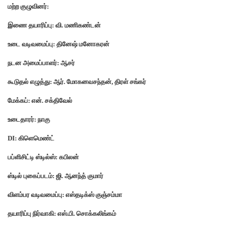
மற்ற குழுவினர்:
இணை தயாரிப்பு: வி. மணிகண்டன்
உடை வடிவமைப்பு: தினேஷ் மனோகரன்
நடன அமைப்பாளர்: ஆசர்
கூடுதல் எழுத்து: ஆர். மோகனவசந்தன், திரள் சங்கர்
மேக்கப்: என். சக்திவேல்
உடைதாரர்: நாகு
DI: கிளெமெண்ட்
பப்ளிசிட்டி ஸ்டில்ஸ்: கபிலன்
ஸ்டில் புகைப்படம்: ஜி. ஆனந்த் குமார்
விளம்பர வடிவமைப்பு: எஸ்தடிக்ஸ் குஞ்சம்மா
தயாரிப்பு நிர்வாகி: எஸ்.பி. சொக்கலிங்கம்