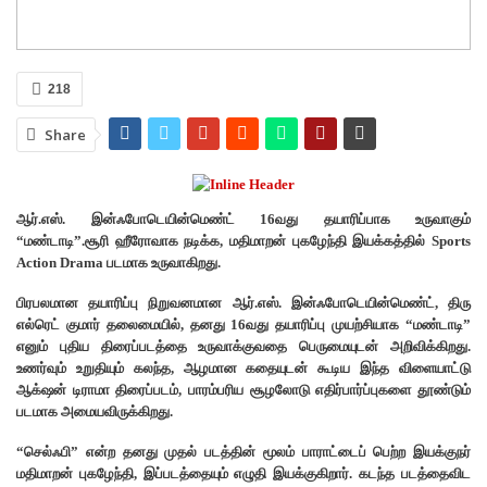
218
Share
ஆர்.எஸ். இன்ஃபோடெயின்மெண்ட் 16வது தயாரிப்பாக உருவாகும்
“மண்டாடி”.சூரி ஹீரோவாக நடிக்க, மதிமாறன் புகழேந்தி இயக்கத்தில் Sports
Action Drama படமாக உருவாகிறது.
பிரபலமான தயாரிப்பு நிறுவனமான ஆர்.எஸ். இன்ஃபோடெயின்மெண்ட், திரு
எல்ரெட் குமார் தலைமையில், தனது 16வது தயாரிப்பு முயற்சியாக “மண்டாடி”
எனும் புதிய திரைப்படத்தை உருவாக்குவதை பெருமையுடன் அறிவிக்கிறது.
உணர்வும் உறுதியும் கலந்த, ஆழமான கதையுடன் கூடிய இந்த விளையாட்டு
ஆக்‌ஷன் டிராமா திரைப்படம், பாரம்பரிய சூழலோடு எதிர்பார்ப்புகளை தூண்டும்
படமாக அமையவிருக்கிறது.
“செல்ஃபி” என்ற தனது முதல் படத்தின் மூலம் பாராட்டைப் பெற்ற இயக்குநர்
மதிமாறன் புகழேந்தி, இப்படத்தையும் எழுதி இயக்குகிறார். கடந்த படத்தைவிட