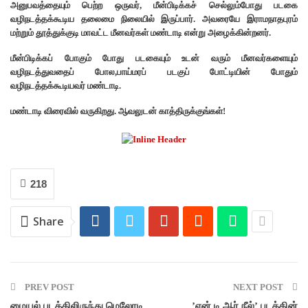
அனுபவத்தையும் பெற்ற ஒருவர், மீன்பிடிக்கச் செல்லும்போது படகை
வழிநடத்தக்கூடிய தலைமை நிலையில் இருப்பார். அவரையே இராமநாதபுரம்
மற்றும் தூத்துக்குடி மாவட்ட மீனவர்கள் மண்டாடி என்று அழைக்கின்றனர்.
மீன்பிடிக்கப் போகும் போது படகையும் உடன் வரும் மீனவர்களையும்
வழிநடத்துவதைப் போல,பாய்மரப் படகுப் போட்டியின் போதும்
வழிநடத்தக்கூடியவர் மண்டாடி.
மண்டாடி விரைவில் வருகிறது. ஆவலுடன் காத்திருக்குங்கள்!
218
Share
PREV POST
NEXT POST
மையல் படத்திலிருந்து மெலோடி
’என்.டி.ஆர்.நீல்’ படத்தின்