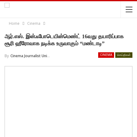
Home
Cinema
ஆர்.எஸ். இன்ஃபோடெயின்மெண்ட் 16வது தயாரிப்பாக
சூரி ஹீரோவாக நடிக்க உருவாகும் “மண்டாடி”
By
Cinema Journalist Union
CINEMA
செய்திகள்