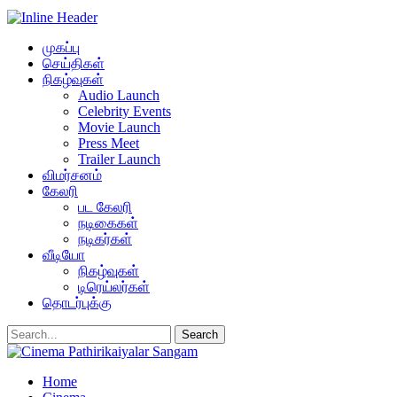
முகப்பு
செய்திகள்
நிகழ்வுகள்
Audio Launch
Celebrity Events
Movie Launch
Press Meet
Trailer Launch
விமர்சனம்
கேலரி
பட கேலரி
நடிகைகள்
நடிகர்கள்
வீடியோ
நிகழ்வுகள்
டிரெய்லர்கள்
தொடர்புக்கு
Home