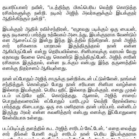
தயாரிப்பாளர் நவீன், ”படத்திற்கு மிகப்பெரிய வெற்றி கொடுத்த
ரசிகர்களுக்கு நன்றி. நடிகர் அஜித் அவர்களுக்கும் இயக்குநர்
ஆதிக்கிற்கும் நன்றி”.
இயக்குநர் ஆதிக் ரவிச்சந்திரன், “ஏழாவது படிக்கும் ஒரு பையன்,
ஒரு நடிகரைப் பார்த்து உத்வேகம் அடைந்து, இயக்குநராக வேண்டும்
என ஆசைப்பட்டு இன்று இந்த இடத்தில் நிற்கிறான். நான் அஜித்
சார் ரசிகனாக மாறாமல் இருந்திருந்தால் நான் என்ன
ஆகியிருப்பேன் என்று தெரியவில்லை. சினிமாவுக்கு வராமல் வேறு
ஏதாவது வேலை செய்து கொண்டு இருந்திருப்பேன். அஜித் சாரின்
ரசிகராக இருந்தால், என்ன நடக்கும் என்பது இந்த தருணத்தில்
எனக்கு நிதர்சனம் ஆகியுள்ளது.
நான் எப்போதும் அஜித் சாருக்கு நன்றிக்கடன் பட்டுள்ளேன். நாங்கள்
சந்தித்துக் கொள்ளும் போது நான் சரியான சினிமா வாழ்க்கை
இல்லாத இயக்குநர். பெரிய ஹிட் இல்லாத இயக்குநர். எனது முதல்
படம் மட்டுமே ஹிட் கொடுத்தது. ஆனால், அஜித் சாரைப்
பொறுத்தவரையில் எப்போதும் யாரிடமும் வெற்றி தோல்வியை
பார்த்தது கிடையாது. ஒரு சக மனிதராக தான் பார்ப்பார். என்னிடம்
இருந்து அவர் என்ன கவனித்தார் என்பது எனக்கு இப்போதுவரை
கேள்வியாக உள்ளது.
படப்பிடிப்புத் தளத்தில் கூட அஜித் சாரிடம் கேட்டேன், ‘ எதை வைத்து
சார் நீங்கள் போனி கபூர் சாரிடம் நான் பெரிய இயக்குநராக