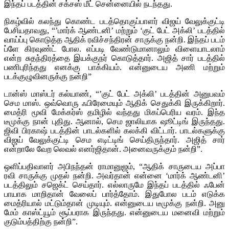
இந்தப் படத்தின் சக்சஸ் மீட் சென்னையில் நடந்தது.
நிகழ்வில் கலந்து கொண்ட படத்தொகுப்பாளர் விஜய் வேலுக்குட்டி
பேசியதாவது, “’மார்க் ஆண்டனி’ மற்றும் ‘குட் பேட் அக்லி’ படத்தில்
வாய்ப்பு கொடுத்த ஆதிக் ரவிச்சந்திரன் சாருக்கு நன்றி. இந்தப் படம்
ப்ளே கிரவுண்ட் போல. எப்படி வேண்டுமானாலும் விளையாடலாம்
என்ற சுதந்திரத்தை இயக்குநர் கொடுத்தார். அஜித் சார் படத்தில்
பணிபுரிந்தது எனக்கு பாக்கியம். என்னுடைய அணி மற்றும்
படக்குழுவினருக்கு நன்றி”
டான்ஸ் மாஸ்டர் கல்யாண், “’குட் பேட் அக்லி’ படத்தின் அனுபவம்
செம மாஸ். ஒவ்வொரு ஃபிரேமையும் ஆதிக் செதுக்கி இருக்கிறார்.
மைத்ரி மூவி மேக்கர்ஸ் தமிழில் வந்தது மிகப்பெரிய வரம். இந்த
டீமுக்கு நான் புதிது. ஆனால், செம ஜாலியாக ஷூட்டிங் இருந்தது.
ஜிவி பிரகாஷ் படத்தின் பாடல்களில் கலக்கி விட்டார். பாடல்களுக்கு
விஜய் வேலுக்குட்டி செம எடிட்டிங் செய்திருந்தார். அஜித் சார்
என்றாலே வேற லெவல் எனர்ஜிதான். அனைவருக்கும் நன்றி”.
ஒளிப்பதிவாளர் அபிநந்தன் ராமானுஜம், “ஆதிக் சாருடைய அப்பா
ரவி சாருக்கு முதல் நன்றி. அவர்தான் என்னை ‘மார்க் ஆண்டனி’
படத்திலும் சஜெக்ட் செய்தார். எல்லாருமே இந்தப் படத்தில் ஃபேன்
பாயாக மாறிதான் வேலைப் பார்த்தோம். இதுபோல படம் எடுக்க
மைத்ரியால் மட்டும்தான் முடியும். என்னுடைய டீமுக்கு நன்றி. அனு
மேம் காஸ்ட்யூம் சூப்பராக இருந்தது. என்னுடைய மனைவி மற்றும்
குடும்பத்திற்கு நன்றி”.