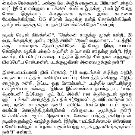
வைக்க ரெக்கமன்ட் பண்ணுங்க. அஜித் சாருடைய பிரியாணி மற்றும்
ரைட் இப்போ என்னுடைய பக்கெட் லிஸ்ட்ல இருக்கு. அவர் இப்போது
ரேஸ்ல இருக்காரு. அவருக்காக நாங்க இங்க கடவுளை
வேண்டிக்கிறோம். OG சிம்ரன் மேமுக்கு நன்றி சொல்லிக்கிறேன்.
தமிழ் மக்களுக்கு ரொம்ப நன்றி சொல்லிக்கிறேன்” என்றார்.
நடிகர் ரெடின் கிங்க்ஸ்லி*, “நெல்சன் சாருக்கு முதல் நன்றி. 28
வருடங்களுக்கு முன்பு அஜித் சாரின் ‘அவள் வருவாளா…’ படத்தில்
க்ரூப் டான்ஸராக ஆடியிருக்கிறேன். இப்போது இந்த வாய்ப்பு
கொடுத்த ஆதிக் மற்றும் அவரின் அப்பா ரவி சாருக்கு நன்றி. இது
எனக்கு மிகப்பெரிய கனவு. படத்தில் இரண்டு சீன் தான் வந்தாலும்
மிகப்பெரிய ரெஸ்பான்ஸ். படக்குழுவினர் அனைவருக்கும் நன்றி”.
இசையமைப்பாளர் ஜிவி பிரகாஷ், “18 வருடங்கள் கழித்து அஜித்
சாருடைய படத்தில் பணிபுரிய வாய்ப்பு கிடைத்திருக்கிறது. அஜித்
சாருக்கு நன்றி. இப்படி ஒரு பிளாக்பஸ்டர் படத்தில் பணிபுரிந்தது
மகிழ்ச்சியாக உள்ளது. ‘த்ரிஷா இல்லைன்னா நயன்தாரா’, ‘மார்க்
ஆண்டனி’ இப்போது ‘குட் பேட் அக்லி’ என ஆதிக்குடன் மூன்று
ஹிட் படங்கள் கொடுத்திருப்பதில் சந்தோஷம். தயாரிப்பாளர்கள் ரவி
சார், நவீன் சாருக்கும் நன்றி. தமிழில் மிகப்பெரிய படம் மூலம்
எண்ட்ரி கொடுத்திருக்கிறீர்கள். என்னுடைய டீமுக்கும் நன்றி.
டெக்னிக்கல் டீமும் அருமையாக வேலை பார்த்திருக்கிறார்கள்.
நடிகர்களுக்கும் வாழ்த்துக்கள். இந்தியா மட்டுமில்லாமல் ஸ்ரீலங்கா,
மலேசியாவிலும் படம் நல்ல வசூல் பெற்று வருகிறது. ரசிகர்களுக்கும்
நன்றி” என்றார்.