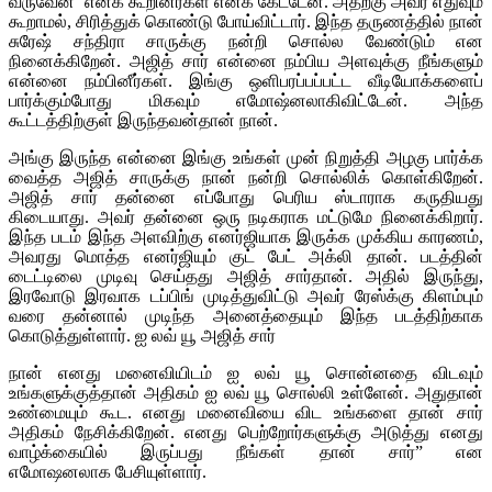
வருவேன்’ எனக் கூறினீர்கள் எனக் கேட்டேன். அதற்கு அவர் எதுவும்
கூறாமல், சிரித்துக் கொண்டு போய்விட்டார். இந்த தருணத்தில் நான்
சுரேஷ் சந்திரா சாருக்கு நன்றி சொல்ல வேண்டும் என
நினைக்கிறேன். அஜித் சார் என்னை நம்பிய அளவுக்கு நீங்களும்
என்னை நம்பினீர்கள். இங்கு ஒளிபரப்பப்பட்ட வீடியோக்களைப்
பார்க்கும்போது மிகவும் எமோஷ்னலாகிவிட்டேன். அந்த
கூட்டத்திற்குள் இருந்தவன்தான் நான்.
அங்கு இருந்த என்னை இங்கு உங்கள் முன் நிறுத்தி அழகு பார்க்க
வைத்த அஜித் சாருக்கு நான் நன்றி சொல்லிக் கொள்கிறேன்.
அஜித் சார் தன்னை எப்போது பெரிய ஸ்டாராக கருதியது
கிடையாது. அவர் தன்னை ஒரு நடிகராக மட்டுமே நினைக்கிறார்.
இந்த படம் இந்த அளவிற்கு எனர்ஜியாக இருக்க முக்கிய காரணம்,
அவரது மொத்த எனர்ஜியும் குட் பேட் அக்லி தான். படத்தின்
டைட்டிலை முடிவு செய்தது அஜித் சார்தான். அதில் இருந்து,
இரவோடு இரவாக டப்பிங் முடித்துவிட்டு அவர் ரேஸ்க்கு கிளம்பும்
வரை தன்னால் முடிந்த அனைத்தையும் இந்த படத்திற்காக
கொடுத்துள்ளார். ஐ லவ் யூ அஜித் சார்
நான் எனது மனைவியிடம் ஐ லவ் யூ சொன்னதை விடவும்
உங்களுக்குத்தான் அதிகம் ஐ லவ் யூ சொல்லி உள்ளேன். அதுதான்
உண்மையும் கூட. எனது மனைவியை விட உங்களை தான் சார்
அதிகம் நேசிக்கிறேன். எனது பெற்றோர்களுக்கு அடுத்து எனது
வாழ்க்கையில் இருப்பது நீங்கள் தான் சார்” என
எமோஷனலாக பேசியுள்ளார்.