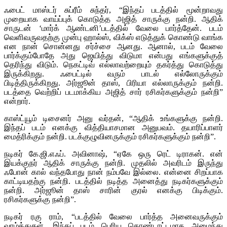
ஃபைட் மாஸ்டர் சுப்ரீம் சுந்தர், “இந்தப் படத்தில் மூன்றாவது
முறையாக வாய்ப்புக் கொடுத்த அஜித் சாருக்கு நன்றி. ஆதிக்
சாருடன் ‘மார்க் ஆண்டனி’படத்தில் வேலை பார்த்தேன். படம்
வெளிவருவதற்கு முன்பு ஹால்ஸ், விக்ஸ் எடுத்துக் கொண்டு வாங்க
என நான் சொன்னது சர்ச்சை ஆனது. ஆனால், படம் வேலை
பார்க்கும்போதே அது ஜெயித்து விடுமா என்பது எங்களுக்குத்
தெரிந்து விடும். நெகட்டிவ் எல்லாவற்றையும் தகர்த்து கொடுத்து
இருக்கிறது. ஃபைட்டில் வரும் பாடல் எல்லோருக்கும்
பிடித்திருக்கிறது. அர்ஜூன் தாஸ், பிரியா எல்லாருக்கும் நன்றி.
படத்தை வெற்றிப் படமாக்கிய அஜித் சார் ரசிகர்களுக்கும் நன்றி”
என்றார்.
காஸ்ட்யூம் டிசைனர் அனு வர்தன், “ஆதிக் உங்களுக்கு நன்றி.
இந்தப் படம் எனக்கு வித்தியாசமான அனுபவம். தயாரிப்பாளர்
மைத்ரிக்கும் நன்றி. படக்குழுவினருக்கும் ரசிகர்களுக்கும் நன்றி”.
நடிகர் கே.ஜி.எஃப். அவினாஷ், “ஏகே ஒரு ரெட் டிராகன். என்
இயக்குநர் ஆதிக் சாருக்கு நன்றி. முதலில் அவரிடம் இருந்து
ஃபோன் கால் வந்தபோது நான் நம்பவே இல்லை. என்னை சிறப்பாக
காட்டியதற்கு நன்றி. படத்தில் நடித்த அனைத்து நடிகர்களுக்கும்
நன்றி. அர்ஜூன் தாஸ் சாரின் குரல் எனக்கு பிடிக்கும்.
ரசிகர்களுக்கு நன்றி”.
நடிகர் ரகு ராம், “படத்தில் வேலை பார்த்த அனைவருக்கும்
வாழ்த்துகள். இந்தப் படம் பெரிய கொண்டாட்டமாக அமைந்து