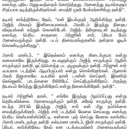
எனக்கு புதிய அனுபவத்தைக் கொடுத்தது. அனைத்து நடிகர்களும்
சிறப்பாக நடித்திருக்கிறார்கள். மைத்ரி மூவி மேக்கர்ஸூக்கு நன்றி”.
நடிகர் கார்த்திகேய தேவ், “என் இயக்குநர் ஆதிக்கிற்கு நன்றி.
அஜித் மிகவும் இனிமையானவர். அவரிடம் இருந்து நிறைய
விஷயங்கள் கற்றுக் கொண்டேன். அஜித்- த்ரிஷாவுடன் நடித்தது
எனக்கு பெரிய சாதனை. அர்ஜூன் சார், ப்ரியா மேம்
அனைவருக்கும் நன்றி. படம் திரையரங்குகளில் நன்றாக ஓடிக்
கொண்டிருக்கிறது”.
அசார் மாஸ்டர், “ இதெல்லாம் எனக்கு கிடைக்குமா என்று
கனவாகவே இருக்கிறது. கடவுளுக்கும் அஜித் சாருக்கும் ஆதிக்
சாருக்கும் நன்றி. ஒட்டுமொத்த பட குழுவுக்கும் நன்றி. அர்ஜுன் சார்
ஃபயராக படத்தில் ஆடியிருப்பார் என்று சொல்கிறார்கள். ஆனால்
அவர் நிஜமாகவே ஃபயரில் தான் டான்ஸ் செய்தார். இரண்டு
லெஜெண்ட் பாடல்களை ரீகிரியேட் செய்திருக்கிறோம். அதற்கு
நியாயம் சேர்த்து இருக்கிறோம் என்று நினைக்கிறேன். நன்றி”.
நடிகர் அர்ஜூன் தாஸ், ” எங்கே இருந்து ஆரம்பிப்பது என்று
தெரியவில்லை. அனைவருக்கும் நன்றி. சுரேஷ் சாருக்கு நன்றி.
கடந்த 2013ல் இருந்து அஜித் சார் என் மீது நம்பிக்கை
வைத்திருக்கிறார். அஜித் சார் படத்தில் வேலை செய்வது எனக்கு
பெரிய ரெஸ்பான்ஸ்பிலிட்டி. என்னை புஷ் செய்து வேலை வாங்கிய
அசார் மாஸ்டருக்கு நன்றி. கல்யாண மாஸ்டர், ஜிவி சாருக்கும் நன்றி.
ப்ரியா, கார்த்திகேய தேவ் என படக்குழுவினர் அனைவருக்கும்