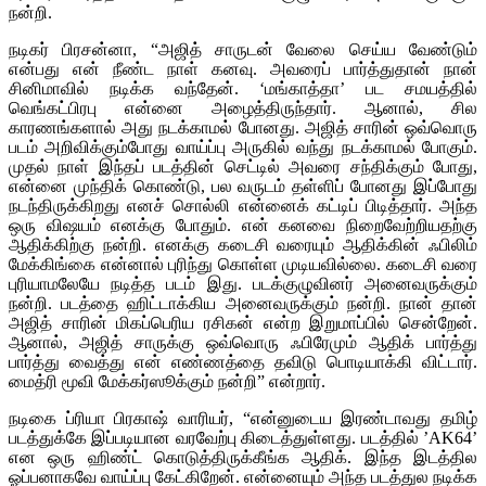
நன்றி.
நடிகர் பிரசன்னா, “அஜித் சாருடன் வேலை செய்ய வேண்டும்
என்பது என் நீண்ட நாள் கனவு. அவரைப் பார்த்துதான் நான்
சினிமாவில் நடிக்க வந்தேன். ‘மங்காத்தா’ பட சமயத்தில்
வெங்கட்பிரபு என்னை அழைத்திருந்தார். ஆனால், சில
காரணங்களால் அது நடக்காமல் போனது. அஜித் சாரின் ஒவ்வொரு
படம் அறிவிக்கும்போது வாய்ப்பு அருகில் வந்து நடக்காமல் போகும்.
முதல் நாள் இந்தப் படத்தின் செட்டில் அவரை சந்திக்கும் போது,
என்னை முந்திக் கொண்டு, பல வருடம் தள்ளிப் போனது இப்போது
நடந்திருக்கிறது எனச் சொல்லி என்னைக் கட்டிப் பிடித்தார். அந்த
ஒரு விஷயம் எனக்கு போதும். என் கனவை நிறைவேற்றியதற்கு
ஆதிக்கிற்கு நன்றி. எனக்கு கடைசி வரையும் ஆதிக்கின் ஃபிலிம்
மேக்கிங்கை என்னால் புரிந்து கொள்ள முடியவில்லை. கடைசி வரை
புரியாமலேயே நடித்த படம் இது. படக்குழுவினர் அனைவருக்கும்
நன்றி. படத்தை ஹிட்டாக்கிய அனைவருக்கும் நன்றி. நான் தான்
அஜித் சாரின் மிகப்பெரிய ரசிகன் என்ற இறுமாப்பில் சென்றேன்.
ஆனால், அஜித் சாருக்கு ஒவ்வொரு ஃபிரேமும் ஆதிக் பார்த்து
பார்த்து வைத்து என் எண்ணத்தை தவிடு பொடியாக்கி விட்டார்.
மைத்ரி மூவி மேக்கர்ஸூக்கும் நன்றி” என்றார்.
நடிகை ப்ரியா பிரகாஷ் வாரியர், “என்னுடைய இரண்டாவது தமிழ்
படத்துக்கே இப்படியான வரவேற்பு கிடைத்துள்ளது. படத்தில் ’AK64’
என ஒரு ஹிண்ட் கொடுத்திருக்கீங்க ஆதிக். இந்த இடத்தில
ஓப்பனாகவே வாய்ப்பு கேட்கிறேன். என்னையும் அந்த படத்துல நடிக்க