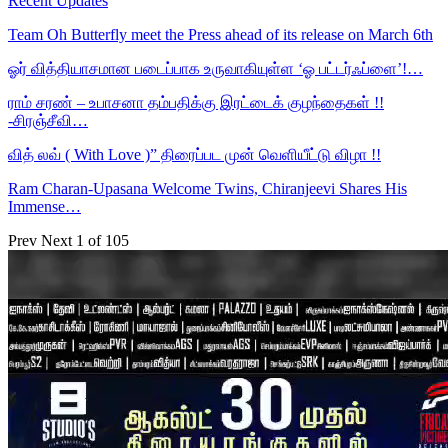
Recent Updates
Team Oh Butterfly meet the Press ahead of its release on March 6th
ஓர் வித்தியாசமான படைப்பாக உருவாகியுள்ள ‘ஓ பட்டர்ஃப்ளை’!…
ராம் சரண் – உபாசனா தம்பதிக்கு இரட்டைக் குழந்தைகள் !!
-சிரஞ்சீவி…
வித் லவ் ( With Love )” திரைப்பட முன் வெளியீட்டு விழா !!
Ram Charan-Upasana Welcome Twins, Chiranjeevi Shares His
Immense…
Prev
Next
1 of 105