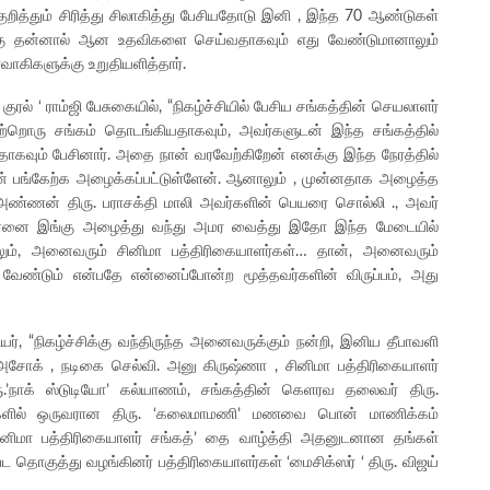
குறித்தும் சிரித்து சிலாகித்து பேசியதோடு இனி , இந்த 70 ஆண்டுகள்
 திற்கு தன்னால் ஆன உதவிகளை செய்வதாகவும் எது வேண்டுமானாலும்
வாகிகளுக்கு உறுதியளித்தார்.
 குரல் ‘ ராம்ஜி பேசுகையில், “நிகழ்ச்சியில் பேசிய சங்கத்தின் செயலாளர்
ள், மற்றொரு சங்கம் தொடங்கியதாகவும், அவர்களுடன் இந்த சங்கத்தில்
ாகவும் பேசினார். அதை நான் வரவேற்கிறேன் எனக்கு இந்த நேரத்தில்
நான் பங்கேற்க அழைக்கப்பட்டுள்ளேன். ஆனாலும் , முன்னதாக அழைத்த
் அண்ணன் திரு. பராசக்தி மாலி அவர்களின் பெயரை சொல்லி ., அவர்
 என்னை இங்கு அழைத்து வந்து அமர வைத்து இதோ இந்த மேடையில்
தாலும், அனைவரும் சினிமா பத்திரிகையாளர்கள்… தான், அனைவரும்
ண்டும் என்பதே என்னைப்போன்ற மூத்தவர்களின் விருப்பம், அது
யர், “நிகழ்ச்சிக்கு வந்திருந்த அனைவருக்கும் நன்றி, இனிய தீபாவளி
ா’ அசோக் , நடிகை செல்வி. அனு கிருஷ்ணா , சினிமா பத்திரிகையாளர்
’நாக் ஸ்டுடியோ’ கல்யாணம், சங்கத்தின் கெளரவ தலைவர் திரு.
்களில் ஒருவரான திரு. ‘கலைமாமணி’ மணவை பொன் மாணிக்கம்
சினிமா பத்திரிகையாளர் சங்கத்’ தை வாழ்த்தி அதனுடனான தங்கள்
ட தொகுத்து வழங்கினர் பத்திரிகையாளர்கள் ‘மைசிக்ஸர் ‘ திரு. விஜய்