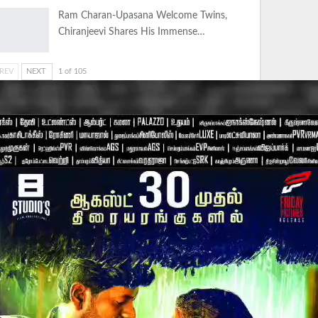
Ram Charan-Upasana Welcome Twins,
Chiranjeevi Shares His Immense…
REV
NEXT
1 of 105