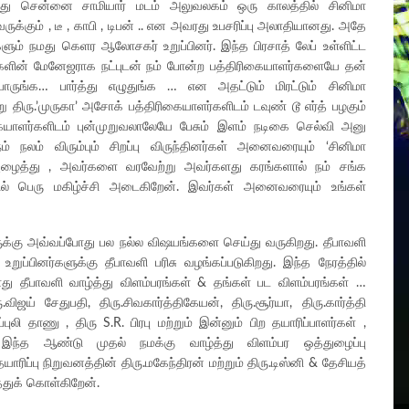
ரது சென்னை சாமியார் மடம் அலுவலகம் ஒரு காலத்தில் சினிமா
க்கும் , டீ , காபி , டிபன் .. என அவரது உபசரிப்பு அலாதியானது. அதே
ும் நமது கெளர ஆலோசகர் உறுப்பினர். இந்த பிரசாத் லேப் உள்ளிட்ட
டர்களின் மேனேஜராக நட்புடன் நம் போன்ற பத்திரிகையாளர்களையே தன்
் பாருங்க… பார்த்து எழுதுங்க … என அதட்டும் மிரட்டும் சினிமா
ு திரு.’முருகா’ அசோக் பத்திரிகையாளர்களிடம் டவுண் டூ எர்த் பழகும்
கையாளர்களிடம் புன்முறுவலாலேயே பேசும் இளம் நடிகை செல்வி அனு
 நலம் விரும்பும் சிறப்பு விருந்தினர்கள் அனைவரையும் ‘சினிமா
கு அழைத்து , அவர்களை வரவேற்று அவர்களது கரங்களால் நம் சங்க
பதில் பெரு மகிழ்ச்சி அடைகிறேன். இவர்கள் அனைவரையும் உங்கள்
களுக்கு அவ்வப்போது பல நல்ல விஷயங்களை செய்து வருகிறது. தீபாவளி
ுப்பினர்களுக்கு தீபாவளி பரிசு வழங்கப்படுகிறது. இந்த நேரத்தில்
ு தீபாவளி வாழ்த்து விளம்பரங்கள் & தங்கள் பட விளம்பரங்கள் …
ய் சேதுபதி, திரு.சிவகார்த்திகேயன், திரு.சூர்யா, திரு.கார்த்தி
்புலி தாணு , திரு S.R. பிரபு மற்றும் இன்னும் பிற தயாரிப்பாளர்கள் ,
் இந்த ஆண்டு முதல் நமக்கு வாழ்த்து விளம்பர ஒத்துழைப்பு
தயாரிப்பு நிறுவனத்தின் திரு.மகேந்திரன் மற்றும் திரு.டிஸ்னி & தேசியத்
த்துக் கொள்கிறேன்.