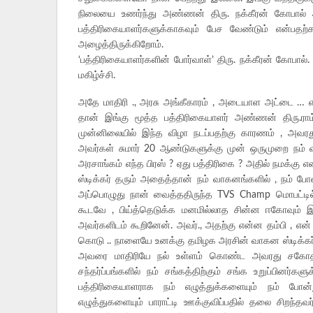
நிலையை உணர்ந்து அண்ணன் திரு. நக்கீரன் கோபால் அ
பத்திரிகையாளர்களுக்காகவும் பேச வேண்டும் என்பத
அழைத்திருக்கிறோம்.
‘பத்திரிகையாளர்களின் போர்வாள்’ திரு. நக்கீரன் கோபால்
மகிழ்ச்சி.
அதே மாதிரி ., அரசு அங்கீகாரம் , அடையாள அட்டை … எ
தான் இங்கு மூத்த பத்திரிகையாளர் அண்ணன் திரு.ராம
முன்னிலையில் இந்த விழா நடப்பதற்கு காரணம் , அவரத
அவர்கள் சுமார் 20 ஆண்டுகளுக்கு முன் ஒருமுறை நம் 
அரசாங்கம் எந்த பிரஸ் ? ஏது பத்திரிகை ? அதில் நமக்கு
ஸ்டிக்கர் தரும் அதைத்தான் நம் வாகனங்களில் , நம் போ
அப்பொழுது நான் வைத்ததிருந்த TVS Champ மொபட்டில்
கூடவே , பிய்த்தெடுக்க மனமில்லாத சின்ன ஈகோவும் இரு
அவர்களிடம் கூறினேன். அவர்., அதற்கு என்ன தம்பி , என் ‘ 
கொடு .. நாளையே உனக்கு தமிழக அரசின் வாகன ஸ்டிக்கர் 
அவரை மாதிரியே நல் உள்ளம் கொண்ட அவரது சகோதரர்
சந்தர்ப்பங்களில் நம் சங்கத்திற்கும் சங்க உறுப்பினர்
பத்திரிகையாளராக நம் எழுத்துக்களையும் நம் போன்ற
எழுத்துகளையும் பாராட்டி ஊக்குவிப்பதில் தலை சிறந்தவ