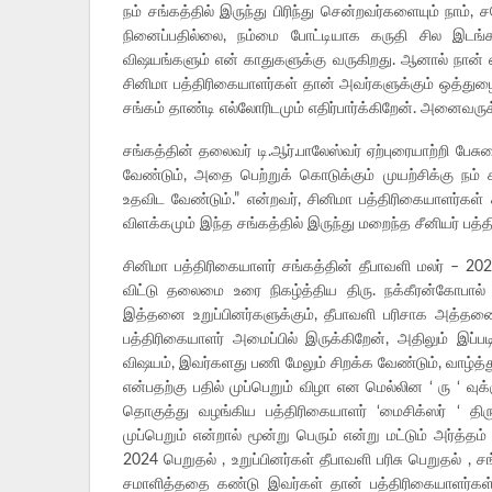
நம் சங்கத்தில் இருந்து பிரிந்து சென்றவர்களையும் நாம
நினைப்பதில்லை, நம்மை போட்டியாக கருதி சில இடங்கள
விஷயங்களும் என் காதுகளுக்கு வருகிறது. ஆனால் நான்
சினிமா பத்திரிகையாளர்கள் தான் அவர்களுக்கும் ஒத்துழ
சங்கம் தாண்டி எல்லோரிடமும் எதிர்பார்க்கிறேன். அனைவருக்க
சங்கத்தின் தலைவர் டி.ஆர்.பாலேஸ்வர் ஏற்புரையாற்றி பேச
வேண்டும், அதை பெற்றுக் கொடுக்கும் முயற்சிக்கு நம
உதவிட வேண்டும்.” என்றவர், சினிமா பத்திரிகையாளர்கள்
விளக்கமும் இந்த சங்கத்தில் இருந்து மறைந்த சீனியர் பத்
சினிமா பத்திரிகையாளர் சங்கத்தின் தீபாவளி மலர் – 202
விட்டு தலைமை உரை நிகழ்த்திய திரு. நக்கீரன்கோபால்
இத்தனை உறுப்பினர்களுக்கும், தீபாவளி பரிசாக அத்த
பத்திரிகையாளர் அமைப்பில் இருக்கிறேன், அதிலும் இப்ப
விஷயம், இவர்களது பணி மேலும் சிறக்க வேண்டும், வாழ்த்துக
என்பதற்கு பதில் முப்பெறும் விழா என மெல்லின ‘ ரு ‘ வு
தொகுத்து வழங்கிய பத்திரிகையாளர் ‘மைசிக்ஸர் ‘ திரு.
முப்பெறும் என்றால் மூன்று பெரும் என்று மட்டும் அர்
2024 பெறுதல் , உறுப்பினர்கள் தீபாவளி பரிசு பெறுதல் ,
சமாளித்ததை கண்டு இவர்கள் தான் பத்திரிகையாளர்