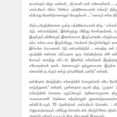
தயாராகும் விழா மலர்கள் , தீபாவளி மலர் களேபரங்கள் … 
பாரம்பரியம் மிக்க ‘சினிமா பத்திரிகையாளர் சங்கத்’
எப்போது வேண்டுமானாலும் கேளுங்கள் …” எனவும் சங்க நிர்
சிறப்பு விருந்தினரான மூத்த பத்திரிகையாளர் திரு. ‘ மக்கள்
ஆர். எஸ்.கார்த்திக், இங்கிருந்து பிரிந்து சென்றவர்க
இருக்கும் எல்லோரும் இணக்கமாக இருப்பதையே விரும்புவத
தர்ம சங்கடமாக இருக்கிறது, அவர்கள் நிகழ்ச்சியிலும் 
இச்சங்க செயலாளர் ஆர். எஸ்.கார்த்திக் ., மறைந்த என
ரூபத்தில் என்னை பார்ப்பதாக ஒரு அஸ்திரத்தை வீசி
பேசவும் வைத்து விட்டார். இரண்டு சங்கங்கள் இருந்
சகோதரர்கள் தான். அனைவரும் ஒற்றுமையாக இருக்க வே
விரைவில் நடக்கும் என்று நம்புகிறேன், நன்றி.” என்றார்.
நன்றியுரை நிகழ்த்திய சங்கத்தின் பொருளாளர் மரிய சேவி
வாழ்த்துகள்.” என்றார். முன்னதாக நடிகர் திரு. ‘முருக
சங்கத்தின் கெளரவ உறுப்பினரும் ஆலோசகருமான திரு.
‘கலைமாமணி’ நெல்லை சுந்தர்ராஜன் துணைத்தலைவர
உள்ளிட்டோரும் 70 ஆண்டுகள் பாரம்பரியம் கொண்ட : 
அனுபவத்தையும் பகிர்ந்து கொண்டனர். நிகழ்ச்சியை திறம்ப
ஆனந்த் மற்றும் யூடியூபர் திரு. சிவபாலன் இருவரும்.