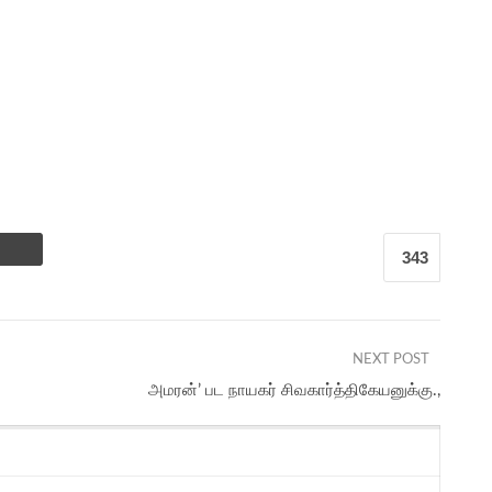
343
NEXT POST
அமரன்’ பட நாயகர் சிவகார்த்திகேயனுக்கு.,