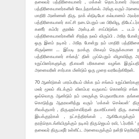
தலைவர் பத்திரிகையாளர் , மக்கள் தொடர்பாளர் அவ
பத்திரிகையாளர்களின் வேடந்தாங்கல். அங்கு வரும் அனைவரு
மாதிரி அண்ணன் திரு. நாக் ஸ்டுடியோ கல்யாணம் அவர்கள
பத்திரிகையாளர் காட்சி நடைபெறும் பல பிரிவியூ தியேட்
கணீர் கம்பீர குரலில் அன்புடன் சாப்பிடுங்க .. படம
பத்திரிகையாளர்களின் சிறந்த நலம் விரும்பி . அதே போன்ற
ஒரு இளம் நடிகர் . அதே போன்று நம் மாதிரி பத்திரி
கிருஷ்ணா … இப்படி நமக்கு மிகவும் நெருக்கமான நம்
பத்திரிகையாளர் சங்கத்’ தின் முப்பெறும் விழாவிற்
உறுப்பினர்களுக்கு தீபாவளி பரிசுகளை வழங்க இருப்
அனைவரின் சார்பாக மீண்டும் ஒரு முறை வரவேற்கிறேன்.
70 ஆண்டுகள் பாரம்பரியம் மிக்க நம் சங்கம் உறுப்பினர்
மலர் மூலம் கிடக்கும் விளம்பர வருவாய் கொண்டு சங்க உற
ஒவ்வொரு ஆண்டும் நம் மலருக்கு பெருவாரியாக தங்களத
கொடுத்து ஆதரவளித்து வரும் ‘மக்கள் செல்வன்’ திரு.விஜ
சிவக்குமார் , திரு.ஹம்சவிர்தன் தயாரிப்பாளர் திரு. கலைப
இயக்குநர்கள் , நட்சத்திரங்கள் , ஆகியோருக்கும
தரத்தொடங்கியிருக்கும் நடிகர் திரு.ஜெயம் ரவி, ‘டர்மரிக் ‘ 
தலைவர் திரு.பஷீர் உள்ளிட்ட அனைவருக்கும் நன்றி தெரிவி