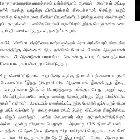
், சகோதர சகோதரிகளாகத்தான் பார்க்கிறோம் ஆனால் , அவர்கள் அப்படி
ில் நமக்கு வாழ்த்து விளம்பரங்கள் கிடைக்காமல் செய்து வரும்
 எனக்கு நெருக்கமான சினிமா பிரபலங்களிடம் இன்று வரை அவர்களும்
ைப்பு தாருங்கள் … என்றே சொல்லி வருகிறேன். இந்த பெருந்தன்மையை
ும் தீபாவளி வாழ்த்துகள், நன்றி.” என்றார்.
ுகையில், “சினிமா பத்திரிகையாளர்களுக்கும் அரசு அங்கீகாரம் கிடைக்க
் சங்கத்திற்கு அண்ணன் திரு. நக்கீரன் கோபால் போன்ற ஆளுமைகள்
 சங்கம் 70 ஆண்டுகள் பாரம்பரியம் கொண்டது எப்படி ?, என்பதற்கான
திரிகையாளர்கள் விவரமும் கொடுத்தார்.
4 ஐ வெளியிட்டு சங்க உறுப்பினர்களுக்கு தீபாவளி பரிசுகளை வழங்கி
 பேசுகையில், “இந்த நிகழ்ச்சி மிக அருமையாக இருக்கிறது. இங்கு
னை பொருட்களை இவர்கள் கொடுத்ததை பார்க்கும் போது, நானும் ஒரு
டி செய்திருக்கலாமே, என்று எனக்கு தோன்றுகிறது. இது மிகப்பெரிய
ள்.” என்றவர்., மேடையில் வைக்கப்பட்டிருந்த பேனரில் முப்பெரும் விழா
க்கு பதில் வல்லின ‘று’ தவறுதலாக இடம் பெற்று விட்டதை நிகழ்ச்சியை
 விஜய் ஆனந்தும் , சங்க செயலாளர் திரு. ஆர்.எஸ்.கார்த்திக்கும்
த்தம் அல்ல… மூன்று விதமான பெறுதல் … அதாவது CPS தீபாவளி மலர் –
 சங்கத்தின் 70 ஆண்டுகள் நிறைவு விழா மகிழ்ச்சி பெறுதல் … என பேசி
கள் … என வியந்ததாக கூறியதோடு இது மாதிரி , அவசர அவசரமாக