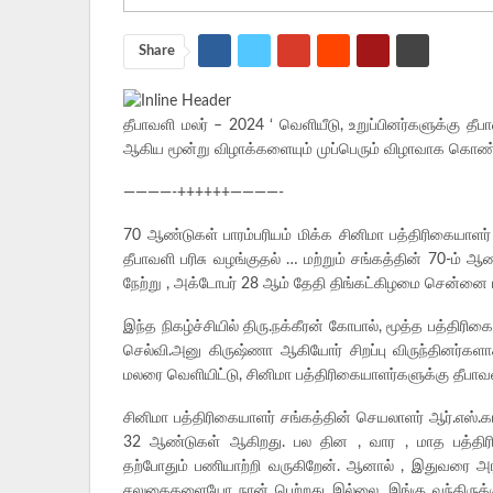
Share
தீபாவளி மலர் – 2024 ‘ வெளியீடு, உறுப்பினர்களுக்கு தீ
ஆகிய மூன்று விழாக்களையும் முப்பெரும் விழாவாக கொண்டா
————-++++++————-
70 ஆண்டுகள் பாரம்பரியம் மிக்க சினிமா பத்திரிகையாளர்
தீபாவளி பரிசு வழங்குதல் … மற்றும் சங்கத்தின் 70-ம் 
நேற்று , அக்டோபர் 28 ஆம் தேதி திங்கட்கிழமை சென்னை
இந்த நிகழ்ச்சியில் திரு.நக்கீரன் கோபால், மூத்த பத்திரிகைய
செல்வி.அனு கிருஷ்ணா ஆகியோர் சிறப்பு விருந்தினர்கள
மலரை வெளியிட்டு, சினிமா பத்திரிகையாளர்களுக்கு தீபாவ
சினிமா பத்திரிகையாளர் சங்கத்தின் செயலாளர் ஆர்.எஸ்.கார
32 ஆண்டுகள் ஆகிறது. பல தின , வார , மாத பத்திரிக
தற்போதும் பணியாற்றி வருகிறேன். ஆனால் , இதுவரை 
சலுகைகளையோ நான் பெற்றது இல்லை. இங்கு வந்திருக்கு