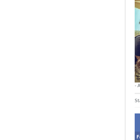
- 
St
F