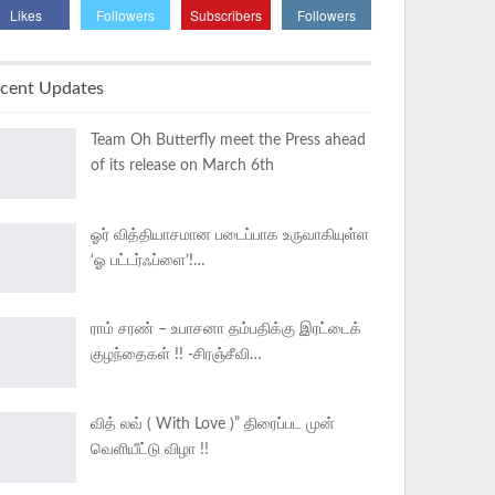
Likes
Followers
Subscribers
Followers
cent Updates
Team Oh Butterfly meet the Press ahead
of its release on March 6th
ஓர் வித்தியாசமான படைப்பாக உருவாகியுள்ள
‘ஓ பட்டர்ஃப்ளை’!…
ராம் சரண் – உபாசனா தம்பதிக்கு இரட்டைக்
குழந்தைகள் !! -சிரஞ்சீவி…
வித் லவ் ( With Love )” திரைப்பட முன்
வெளியீட்டு விழா !!