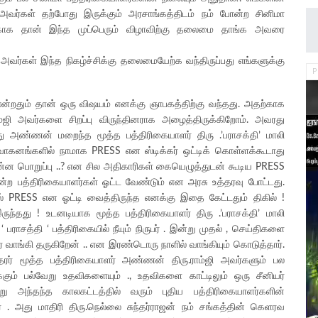
வர்கள் தற்போது இருக்கும் அரசாங்கத்திடம் நம் போன்ற சினிமா
ற்காக தான் இந்த முப்பெரும் விழாவிற்கு தலைமை தாங்க அவரை
. அவர்கள் இந்த நிகழ்ச்சிக்கு தலைமையேற்க வந்திருப்பது எங்களுக்கு
P
ன்றதும் தான் ஒரு விஷயம் எனக்கு ஞாபகத்திற்கு வந்தது. அதற்காக
்ஜி அவர்களை சிறப்பு விருந்தினராக அழைத்திருக்கிறோம். அவரது
ு அண்ணன் மறைந்த மூத்த பத்திரிகையாளர் திரு .’பராசக்தி’ மாலி
வாகனங்களில் நாமாக PRESS என ஸ்டிக்கர் ஒட்டிக் கொள்ளக்கூடாது
 என்ன பொறுப்பு ..? என சில அதிகாரிகள் கையெழுத்துடன் கூடிய PRESS
ன்ற பத்திரிகையாளர்கள் ஓட்ட வேண்டும் என அரசு உத்தரவு போட்டது.
 PRESS என ஓட்டி வைத்திருந்த எனக்கு இதை கேட்டதும் திகில் !
ந்தது ! உடனடியாக மூத்த பத்திரிகையாளர் திரு .’பராசக்தி’ மாலி
பராசத்தி ‘ பத்திரிகையில் நீயும் நிருபர் . இன்று முதல் , செய்திகளை
வாங்கி தருகிறேன் .. என இரண்டொரு நாளில் வாங்கியும் கொடுத்தார்.
 மூத்த பத்திரிகையாளர் அண்ணன் திரு.ராம்ஜி அவர்களும் பல
களுக்கும் பல்வேறு உதவிகளையும் ., உதவிகளை காட்டிலும் ஒரு சீனியர்
ு அந்தந்த காலகட்டத்தில் வரும் புதிய பத்திரிகையாளர்களின்
ர் . அது மாதிரி திரு.நெல்லை சுந்தர்ராஜன் நம் சங்கத்தின் கெளரவ