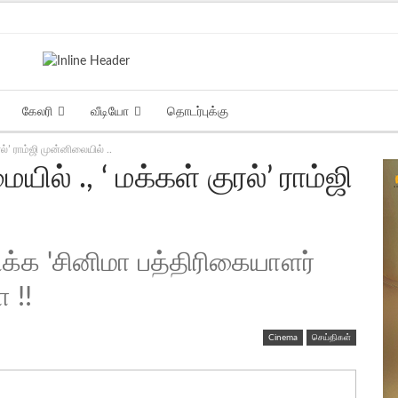
கேலரி
வீடியோ
தொடர்புக்கு
்’ ராம்ஜி முன்னிலையில் ..
ல் ., ‘ மக்கள் குரல்’ ராம்ஜி
ிக்க 'சினிமா பத்திரிகையாளர்
 !!
Cinema
செய்திகள்