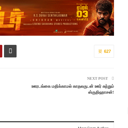
627
NEXT POST
ஊரடங்கை மதிக்காமல் காதலருடன் ஊர் சுற்றும்
ஸ்ருதிஹாசன்!