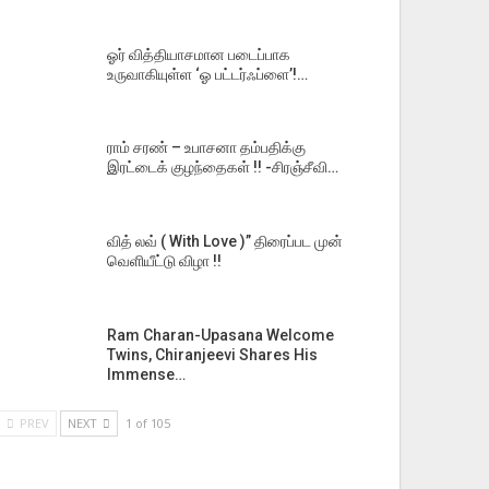
ஓர் வித்தியாசமான படைப்பாக
உருவாகியுள்ள ‘ஓ பட்டர்ஃப்ளை’!…
ராம் சரண் – உபாசனா தம்பதிக்கு
இரட்டைக் குழந்தைகள் !! -சிரஞ்சீவி…
வித் லவ் ( With Love )” திரைப்பட முன்
வெளியீட்டு விழா !!
Ram Charan-Upasana Welcome
Twins, Chiranjeevi Shares His
Immense…
PREV
NEXT
1 of 105