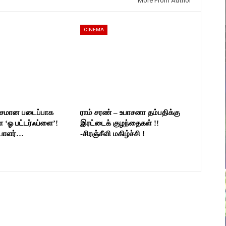
More From Author
CINEMA
யாசமான படைப்பாக
ராம் சரண் – உபாசனா தம்பதிக்கு
ள ‘ஓ பட்டர்ஃப்ளை’!
இரட்டைக் குழந்தைகள் !!
ையாளர்…
-சிரஞ்சீவி மகிழ்ச்சி !