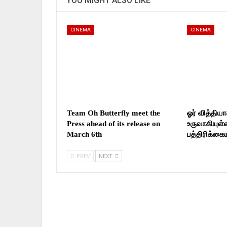
YOU MIGHT ALSO LIKE
CINEMA
CINEMA
Team Oh Butterfly meet the
ஓர் வித்தி
Press ahead of its release on
உருவாகியுள்
March 6th
பத்திரிக்க
PREV
NEXT