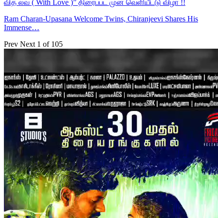
வித் லவ் ( With Love )” திரைப்பட முன் வெளியீட்டு விழா !!
Ram Charan-Upasana Welcome Twins, Chiranjeevi Shares His
Immense…
Prev
Next
1 of 105