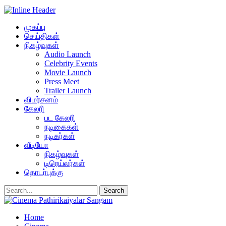
முகப்பு
செய்திகள்
நிகழ்வுகள்
Audio Launch
Celebrity Events
Movie Launch
Press Meet
Trailer Launch
விமர்சனம்
கேலரி
பட கேலரி
நடிகைகள்
நடிகர்கள்
வீடியோ
நிகழ்வுகள்
டிரெய்லர்கள்
தொடர்புக்கு
Home