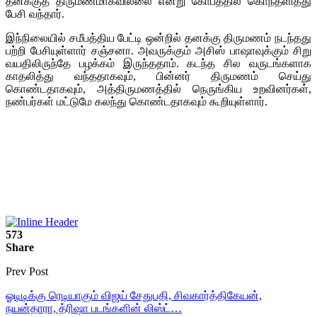
தனக்குத் திருமணமாகவில்லை என்று கோபத்தில் கொந்தளித்து
பேசி வந்தார்.
இந்நிலையில் சமீபத்திய பேட்டி ஒன்றில் தனக்கு திருமணம் நடந்தது
பற்றி பேசியுள்ளார் சஞ்சனா. அவருக்கும் அசிஸ் பாஷாவுக்கும் சிறு
வயதிலிருந்தே பழக்கம் இருந்ததாம். கடந்த சில வருடங்களாக
காதலித்து வந்ததாகவும், பின்னர் திருமணம் செய்து
கொண்டதாகவும், அத்திருமணத்தில் நெருங்கிய உறவினர்கள்,
நண்பர்கள் மட்டுமே கலந்து கொண்டதாகவும் கூறியுள்ளார்.
573
Share
Prev Post
ஓடிடிக்கு ரெடியாகும் விஜய் சேதுபதி, சிவகார்த்திகேயன்,
நயன்தாரா, த்ரிஷா படங்களின் லிஸ்ட்…