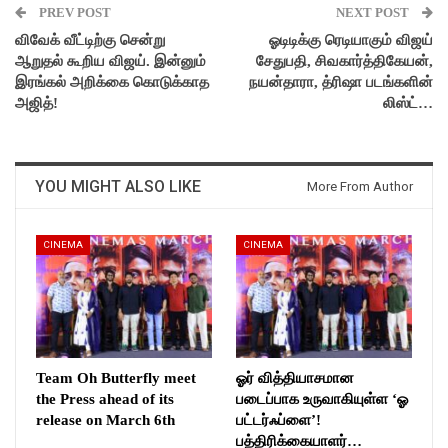
PREV POST
NEXT POST
விவேக் வீட்டிற்கு சென்று
ஓடிடிக்கு ரெடியாகும் விஜய்
ஆறுதல் கூறிய விஜய். இன்னும்
சேதுபதி, சிவகார்த்திகேயன்,
இரங்கல் அறிக்கை கொடுக்காத
நயன்தாரா, த்ரிஷா படங்களின்
அஜித்!
லிஸ்ட்…
YOU MIGHT ALSO LIKE
More From Author
CINEMA
CINEMA
Team Oh Butterfly meet
ஓர் வித்தியாசமான
the Press ahead of its
படைப்பாக உருவாகியுள்ள ‘ஓ
release on March 6th
பட்டர்ஃப்ளை’!
பத்திரிக்கையாளர்…