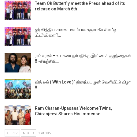
Team Oh Butterfly meet the Press ahead of its
release on March 6th
ஓர் வித்தியாசமான படைப்பாக உருவாகியுள்ள ‘ஓ
பட்டர்ஃப்ளை’!…
ராம் சரண் – உபாசனா தம்பதிக்கு இரட்டைக் குழந்தைகள்
!! -சிரஞ்சீவி…
வித் லவ் ( With Love )” திரைப்பட முன் வெளியீட்டு விழா
!!
Ram Charan-Upasana Welcome Twins,
Chiranjeevi Shares His Immense…
PREV
NEXT
1 of 105