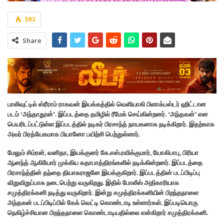
593
Share
பாலிவுட்டில் ஸ்ரீராம் ராகவன் இயக்கத்தில் வெளியாகி பிளாக்பஸ்டர் ஹிட்டான
படம் ‘அந்தாதூன்’. இப்படத்தை தமிழில் ரீமேக் செய்கின்றனர். ‘அந்தகன்’ என
பெயரிடப்பட்டுள்ள இப்படத்தில் நடிகர் பிரசாந்த் நாயகனாக நடிக்கிறார். இதற்காக
அவர் பிரத்யேகமாக பியானோ பயிற்சி பெற்றுள்ளார்.
மேலும் சிம்ரன், வனிதா, இயக்குனர் கே.எஸ்.ரவிக்குமார், யோகிபாபு, பிரியா
ஆனந்த் ஆகியோர் முக்கிய கதாபாத்திரங்களில் நடிக்கின்றனர். இப்படத்தை
பிரசாந்த்தின் தந்தை தியாகராஜனே இயக்குகிறார். இப்படத்தின் படப்பிடிப்பு
விறுவிறுப்பாக நடைபெற்று வருகிறது. இதில் போலீஸ் அதிகாரியாக
சமுத்திரக்கனி நடித்து வருகிறார். இன்று சமுத்திரக்கனியின் பிறந்தநாளை
அந்தகன் படப்பிடிப்பில் கேக் வெட்டி கொண்டாடி உள்ளார்கள். இப்படியொரு
நெகிழ்ச்சியான பிறந்தநாளை கொண்டாடியதில்லை என்கிறார் சமுத்திரக்கனி.