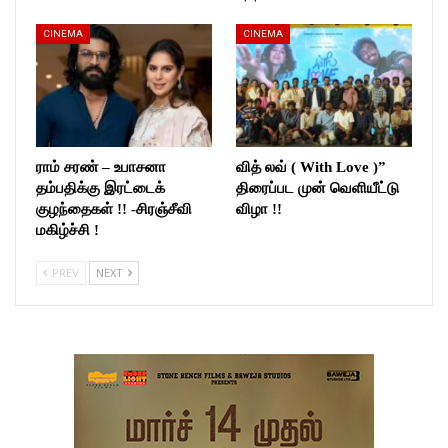
CINEMA
CINEMA
ராம் சரண் – உபாசனா
வித் லவ் ( With Love )”
தம்பதிக்கு இரட்டைக்
திரைப்பட முன் வெளியீட்டு
குழந்தைகள் !! -சிரஞ்சீவி
விழா !!
மகிழ்ச்சி !
PREV
NEXT