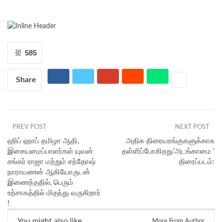
585
Share
PREV POST
NEXT POST
ஹிப் ஹாப் தமிழா ஆதி,
அதிக திரையரங்குகளுக்காக
இசையமைப்பாளர்கள் யுவன்
தள்ளிப்போகிறது’அடங்காமை ‘
சங்கர் ராஜா மற்றும் சந்தோஷ்
திரைப்படம்:
நாராயணன் ஆகியோருடன்
இணைந்ததில், பெரும்
உற்சாகத்தில் மிதந்து வருகிறார்
!
You might also like
More From Author