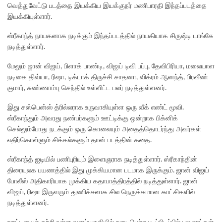
வெத்துவேட்டு படத்தை இயக்கிய இயக்குநர் மணிபாரதி இந்தப்படத்தை
இயக்கியுள்ளார்.
ஸ்ரீகாந்த் நாயகனாக நடிக்கும் இந்தப்படத்தில் நாயகியாக சிருஷ்டி டாங்கே
நடித்துள்ளார்.
மேலும் ஜான் விஜய், பிளாக் பாண்டி, விஜய் டிவி பப்பு, தேவிபிரியா, மலையாள
நடிகை திவ்யா, ரிஷா, டிக்டாக் திருச்சி சாதனா, விக்ரம் ஆனந்த், பிரவீண்
குமார், சுண்ணாம்பு செந்தில் உள்ளிட்ட பலர் நடித்துள்ளனர்.
இது சஸ்பென்ஸ் த்ரில்லராக உருவாகியுள்ள ஒரு வீக் எண்ட் மூவி.
ஸ்ரீகாந்தும் அவரது நண்பர்களும் ஊட்டிக்கு ஒன்றாக பிக்னிக்
செல்லும்போது நடக்கும் ஒரு கொலையும் அதைத்தொடர்ந்து அவர்கள்
எதிர்கொள்ளும் சிக்கல்களும் தான் படத்தின் கதை.
ஸ்ரீகாந்த் ஐடியில் பணிபுரியும் இளைஞராக நடித்துள்ளார். ஸ்ரீகாந்தின்
திரையுலக பயணத்தில் இது முக்கியமான படமாக இருக்கும். ஜான் விஜய்
போலீஸ் அதிகாரியாக முக்கிய கதாபாத்திரத்தில் நடித்துள்ளார். ஜான்
விஜய், ரிஷா இருவரும் துணிச்சலாக சில நெருக்கமான காட்சிகளில்
நடித்துள்ளனர்.