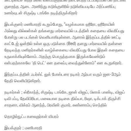
ஊட்டியைச் சுற்றி உள்ள வனப்பகுதியில் நடைபெற்ற படப்பிடிப்பில் பல நாட்கள்
குறைந்த ஆடை அணிந்து கடுங்குளிரில் நடுங்கியபடியே அர்ப்பணிப்பு
உணர்வுடன் சிருஷ்டி டாங்கே நடித்திருக்கிறார்
இயக்குனர் மணிபாரதி கூறும்போது, “வழக்கமாக ஹீரோ, ஹீரோயின்
அல்லது வில்லன்கள் தங்களது பார்வையில் படத்தின் கதையை விவரிப்பது
போன்று பல படங்கள் வெளியாகியுள்ளன. ஆனால் இந்தப்படத்தில் ஊட்டி
காட்டேஜ் ஒன்றில் உள்ள ஒரு படுக்கை (Bed) தனது பார்வையில் தன்னை
தேடிவந்த மனிதர்களின் வாழ்க்கையை விவரிப்பது போல இதன் கதையை
உருவாக்கியுள்ளோம். அதற்கு பொருத்தமாக இருக்கவேண்டும்
என்பதற்காகவே ‘தி பெட்’ என தலைப்பு வைத்துள்ளோம்” என கூறுகிறார்.
இந்தப்படத்தின் ஃபர்ஸ்ட் லுக் போஸ்டரை நடிகர் ஆர்யா வரும் ஜன-3ஆம்
தேதி வெளியிடுகிறார்.
நடிகர்கள் ; ஸ்ரீகாந்த், சிருஷ்டி டாங்கே, ஜான் விஜய், பிளாக் பாண்டி, விஜய்
டிவி பப்பு, தேவிபிரியா, மலையாள நடிகை திவ்யா, ரிஷா, டிக்டாக் திருச்சி
சாதனா, விக்ரம் ஆனந்த், பிரவீண் குமார், சுண்ணாம்பு செந்தில்
தொழில்நுட்ப கலைஞர்கள் விபரம்
இயக்குநர் ; மணிபாரதி