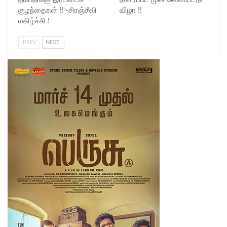
குழந்தைகள் !! -சிரஞ்சீவி
விழா !!
மகிழ்ச்சி !
PREV
NEXT