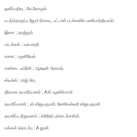
ஒளிப்பதிவு ; கே.கோகுல்
படத்தொகுப்பு ஜே.பி (கொடி, பட்டாஸ் படங்களில் பணியாற்றியவர்)
இசை ; தாஜ்நூர்
பாடல்கள் ; யுகபாரதி
கலை ; பழனிவேல்
சண்டை பயிற்சி ; ஆக்ஷன் பிரகாஷ்
ஸ்டில்ஸ் ; ராஜ் பிரபு
நிர்வாக தயாரிப்பாளர் ; A.V. பழனிச்சாமி
தயாரிப்பாளர் ; வி விஜயகுமார், லோகேஸ்வரி விஜயகுமார்
தயாரிப்பு நிறுவனம் ; ஸ்ரீநிதி புரொடக்சன்ஸ்
மக்கள் தொடர்பு ; A ஜான்