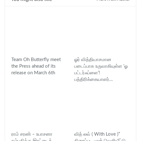
Team Oh Butterfly meet
ஓர் வித்தியாசமான
the Press ahead of its
படைப்பாக உருவாகியுள்ள ‘ஓ
release on March 6th
பட்டர்ஃப்ளை’!
பத்திரிக்கையாளர்…
ராம் சரண் – உபாசனா
வித் லவ் ( With Love )”
தம்பதிக்கு இரட்டைக்
திரைப்பட முன் வெளியீட்டு