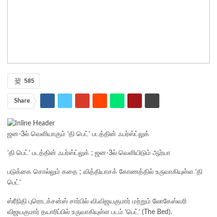
585
Share
ஜன-3ல் வெளியாகும் ‘தி பெட்’ படத்தின் ஃபர்ஸ்ட்லுக்
’தி பெட்’ படத்தின் ஃபர்ஸ்ட்லுக் ; ஜன-3ல் வெளியிடும் ஆர்யா
படுக்கை சொல்லும் கதை ; வித்தியாசக் கோணத்தில் உருவாகியுள்ள ‘தி
பெட்’
ஸ்ரீநிதி புரொடக்சன்ஸ் சார்பில் வி.விஜயகுமார் மற்றும் லோகேஸ்வரி
விஜயகுமார் தயாரிப்பில் உருவாகியுள்ள படம் ‘பெட்’ (The Bed).