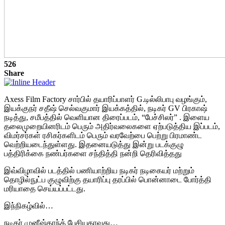
526
Share
Axess Film Factory சார்பில் தயாரிப்பாளர் G.டில்லிபாபு வழங்கும்,
இயக்குநர் சதீஷ் செல்வகுமார் இயக்கத்தில், நடிகர் GV பிரகாஷ்
நடித்து, சமீபத்தில் வெளியான திரைப்படம், “பேச்சிலர்” . இளைய
தலைமுறையினரிடம் பெரும் அதிர்வலைகளை ஏற்படுத்திய இப்படம்,
விமர்சர்கள் ரசிகர்களிடம் பெரும் வரவேற்பை பெற்று பிரமாண்ட
வெற்றியடைந்துள்ளது. இதனையடுத்து இன்று படக்குழு
பத்திரிக்கை நண்பர்களை சந்தித்தி நன்றி தெரிவித்தது
இவ்விழாவில் படத்தில் பணியாற்றிய நடிகர் நடிகையர் மற்றும்
தொழில்நுட்ப குழுவிற்கு தயாரிப்பு தரப்பில் பொன்னாடை போர்த்தி
மரியாதை செய்யப்பட்டது.
இந்நிகழ்வில்…
நடிகர் முனீஷ்காந்த் பேசியதாவது…