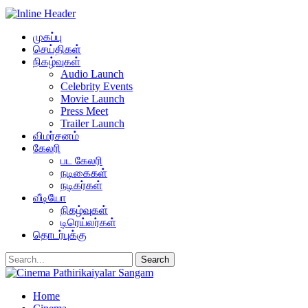
முகப்பு
செய்திகள்
நிகழ்வுகள்
Audio Launch
Celebrity Events
Movie Launch
Press Meet
Trailer Launch
விமர்சனம்
கேலரி
பட கேலரி
நடிகைகள்
நடிகர்கள்
வீடியோ
நிகழ்வுகள்
டிரெய்லர்கள்
தொடர்புக்கு
Home