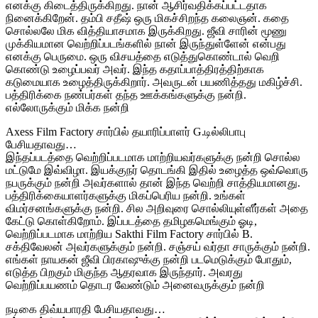
எனக்கு கிடைத்திருக்கிறது. நான் ஆசிர்வதிக்கப்பட்டதாக
நினைக்கிறேன். தம்பி சதீஷ் ஒரு மிகச்சிறந்த கலைஞன். கதை
சொல்லலே மிக வித்தியாசமாக இருக்கிறது. ஜீவி சாரின் மூணு
முக்கியமான வெற்றிப்படங்களில் நான் இருந்துள்ளேன் என்பது
எனக்கு பெருமை. ஒரு விசயத்தை எடுத்துகொண்டால் வெறி
கொண்டு உழைப்பவர் அவர். இந்த கதாப்பாத்திரத்திற்காக
கடுமையாக உழைத்திருக்கிறார். அவருடன் பயணித்தது மகிழ்ச்சி.
பத்திரிக்கை நண்பர்கள் தந்த ஊக்கங்களுக்கு நன்றி.
எல்லோருக்கும் மிக்க நன்றி
Axess Film Factory சார்பில் தயாரிப்பாளர் G.டில்லிபாபு
பேசியதாவது…
இந்தப்படத்தை வெற்றிப்படமாக மாற்றியவர்களுக்கு நன்றி சொல்ல
மட்டுமே இவ்விழா. இயக்குநர் தொடங்கி இதில் உழைத்த ஒவ்வொரு
நபருக்கும் நன்றி அவர்களால் தான் இந்த வெற்றி சாத்தியமானது.
பத்திரிக்கையாளர்களுக்கு மிகப்பெரிய நன்றி. உங்கள்
விமர்சனங்களுக்கு நன்றி. சில அறிவுரை சொல்லியுள்ளீர்கள் அதை
கேட்டு கொள்கிறோம். இப்படத்தை தமிழகமெங்கும் ஓடி,
வெற்றிப்படமாக மாற்றிய Sakthi Film Factory சார்பில் B.
சக்திவேலன் அவர்களுக்கும் நன்றி. சஞ்சய் வர்தா சாருக்கும் நன்றி.
எங்கள் நாயகன் ஜீவி பிரகாஷுக்கு நன்றி படமெடுக்கும் போதும்,
எடுத்த பிறகும் மிகுந்த ஆதரவாக இருந்தார். அவரது
வெற்றிப்பயணம் தொடர வேண்டும் அனைவருக்கும் நன்றி
நடிகை திவ்யபாரதி பேசியதாவது…