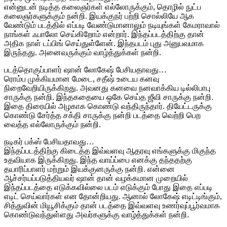
என்னுடன் நடித்த கலைஞர்கள் எல்லோருக்கும், தொழில் நுட்ப
கலைஞர்களுக்கும் நன்றி. இயக்குநர் பற்றி சொல்லியே ஆக
வேண்டும் படத்தில் எப்படி வேண்டுமானாலும் நடியுங்கள் கேமராவால்
நாங்கள் ஃபாலோ செய்கிறோம் என்றார். இந்தப்படத்திற்கு தான்
அதிக நாள் டப்பிங் செய்துள்ளேன். இந்தபடம் புது அனுபவமாக
இருந்தது. அனைவருக்கும் வாழ்த்துக்கள் நன்றி.
படத்தொகுப்பாளர் ஷான் லோகேஷ் பேசியதாவது…
ரொம்ப முக்கியமான மேடை, சதீஷ் உடைய கனவு
நிறைவேறியிருக்கிறது. அவனது கனவை நனவாக்கிய டில்லிபாபு
சாருக்கு நன்றி. இந்தகதையை ஒகே செய்த ஜீவி சாருக்கு நன்றி.
இதை திரையில் அழகாக கொண்டு வந்திருந்தார். தியேட்டருக்கு
கொண்டு சேர்த்த சக்தி சாருக்கு நன்றி படத்தை வெற்றி பெற
வைத்த எல்லோருக்கும் நன்றி.
நடிகர் பக்ஸ் பேசியதாவது…
இந்தப்படத்திற்கு கிடைத்த இவ்வளவு ஆதரவு எங்களுக்கு மிகுந்த
உதவியாக இருக்கிறது. இந்த வாய்ப்பை எனக்கு தந்ததற்கு
தயாரிப்பாளர் மற்றும் இயக்குனருக்கு நன்றி. என்னை
ஆச்சர்யப்படுத்தியவர் ஷான் தான் வழக்கமான முறையில்
இந்தப்படத்தை எடுக்கவில்லை படம் எடுக்கும் போது இதை எப்படி
எடிட் செய்வார்கள் என தோன்றியது. ஆனால் லோகேஷ் எடிட்டிங்கும்,
சித்துவின் மியூசிக்கும் தான் படத்தை இவ்வளவு உணர்வுப்பூர்வமாக
கொண்டுவந்துள்ளது அவர்களுக்கு வாழ்த்துக்கள் நன்றி.