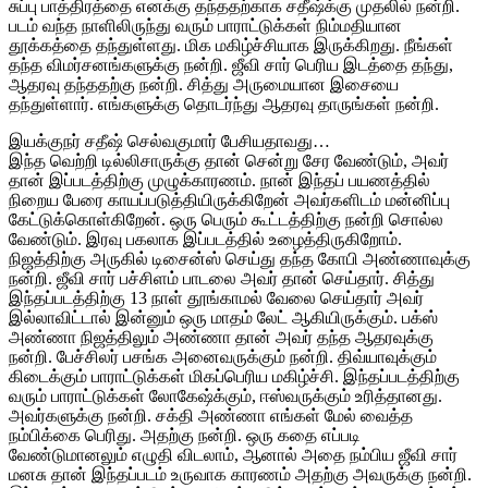
சுப்பு பாத்திரத்தை எனக்கு தந்ததற்காக சதீஷ்க்கு முதலில் நன்றி.
படம் வந்த நாளிலிருந்து வரும் பாராட்டுக்கள் நிம்மதியான
தூக்கத்தை தந்துள்ளது. மிக மகிழ்ச்சியாக இருக்கிறது. நீங்கள்
தந்த விமர்சனங்களுக்கு நன்றி. ஜீவி சார் பெரிய இடத்தை தந்து,
ஆதரவு தந்ததற்கு நன்றி. சித்து அருமையான இசையை
தந்துள்ளார். எங்களுக்கு தொடர்ந்து ஆதரவு தாருங்கள் நன்றி.
இயக்குநர் சதீஷ் செல்வகுமார் பேசியதாவது…
இந்த வெற்றி டில்லிசாருக்கு தான் சென்று சேர வேண்டும், அவர்
தான் இப்படத்திற்கு முழுக்காரணம். நான் இந்தப் பயணத்தில்
நிறைய பேரை காயப்படுத்தியிருக்கிறேன் அவர்களிடம் மன்னிப்பு
கேட்டுக்கொள்கிறேன். ஒரு பெரும் கூட்டத்திற்கு நன்றி சொல்ல
வேண்டும். இரவு பகலாக இப்படத்தில் உழைத்திருகிறோம்.
நிஜத்திற்கு அருகில் டிசைன்ஸ் செய்து தந்த கோபி அண்ணாவுக்கு
நன்றி. ஜீவி சார் பச்சிளம் பாடலை அவர் தான் செய்தார். சித்து
இந்தப்படத்திற்கு 13 நாள் தூங்காமல் வேலை செய்தார் அவர்
இல்லாவிட்டால் இன்னும் ஒரு மாதம் லேட் ஆகியிருக்கும். பக்ஸ்
அண்ணா நிஜத்திலும் அண்ணா தான் அவர் தந்த ஆதரவுக்கு
நன்றி. பேச்சிலர் பசங்க அனைவருக்கும் நன்றி. திவ்யாவுக்கும்
கிடைக்கும் பாராட்டுக்கள் மிகப்பெரிய மகிழ்ச்சி. இந்தப்படத்திற்கு
வரும் பாராட்டுக்கள் லோகேஷ்க்கும், ஈஸ்வருக்கும் உரித்தானது.
அவர்களுக்கு நன்றி. சக்தி அண்ணா எங்கள் மேல் வைத்த
நம்பிக்கை பெரிது. அதற்கு நன்றி. ஒரு கதை எப்படி
வேண்டுமானலும் எழுதி விடலாம், ஆனால் அதை நம்பிய ஜீவி சார்
மனசு தான் இந்தப்படம் உருவாக காரணம் அதற்கு அவருக்கு நன்றி.