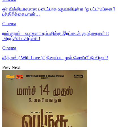
ஓர் வித்தியாசமான படைப்பாக உருவாகியுள்ள ‘ஓ பட்டர்ஃப்ளை’!
பத்திரிக்கையாளர்…
Cinema
ராம் சரண் – உபாசனா தம்பதிக்கு இரட்டைக் குழந்தைகள் !!
-சிரஞ்சீவி மகிழ்ச்சி !
Cinema
வித் லவ் ( With Love )” திரைப்பட முன் வெளியீட்டு விழா !!
Prev
Next