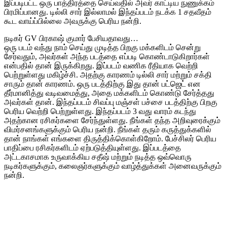
இப்படிபட்ட ஒரு பாத்திரத்தை செய்வதில் அவர் காட்டிய நுணுக்கம்
பிரமிப்பானது. டில்லி சார் இல்லாமல் இந்தப்படம் நடக்க 1 சதவீதம்
கூட வாய்ப்பில்லை அவருக்கு பெரிய நன்றி.
நடிகர் GV பிரகாஷ் குமார் பேசியதாவது…
ஒரு படம் வந்து நாம் செய்து முடித்த பிறகு மக்களிடம் சென்று
சேர்வதும், அவர்கள் அந்த படத்தை எப்படி கொண்டாடுகிறார்கள்
என்பதில் தான் இருக்கிறது. இப்படம் வணிக ரீதியாக வெற்றி
பெற்றுள்ளது மகிழ்ச்சி. அதற்கு காரணம் டில்லி சார் மற்றும் சக்தி
சாரும் தான் காரணம். ஒரு படத்திற்கு இது தான் பட்ஜெட் என
தீர்மானித்து வடிவமைத்து, அதை மக்களிடம் கொண்டு சேர்த்தது
அவர்கள் தான். இந்தப்படம் சிவப்பு மஞ்சள் பச்சை படத்திற்கு பிறகு
பெரிய வெற்றி பெற்றுள்ளது. இந்தப்படம் 3 வது வாரம் கடந்து
அதற்கான ரசிகர்களை சேர்ந்துள்ளது. நீங்கள் தந்த அறிவுரைக்கும்
விமர்சனங்களுக்கும் பெரிய நன்றி. நீங்கள் தரும் கருத்துக்களில்
தான் நாங்கள் எங்களை திருத்திக்கொள்கிறோம். பேச்சிலர் பெரிய
பாதிப்பை ரசிகர்களிடம் ஏற்படுத்தியுள்ளது. இப்படத்தை
அட்டகாசமாக உருவாக்கிய சதீஷ் மற்றும் நடித்த ஒவ்வொரு
நடிகர்களுக்கும், கலைஞர்களுக்கும் வாழ்த்துக்கள் அனைவருக்கும்
நன்றி.