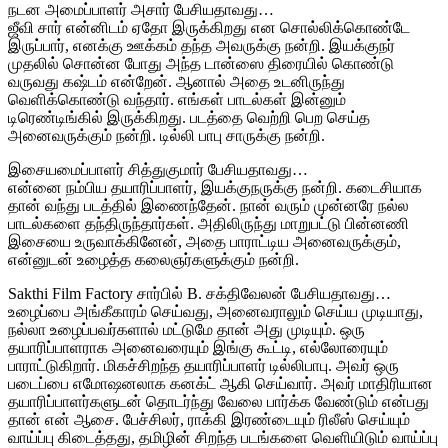
நடன அமைப்பாளர் அசார் பேசியதாவது…
ஜீவி சார் என்னிடம் ஏதோ இருக்கிறது என சொல்லிக்கொண்டே
இருப்பார், எனக்கு ஊக்கம் தந்த அவருக்கு நன்றி. இயக்குநர்
முதலில் சொன்ன போது அந்த டான்ஸை திரையில் கொண்டு
வருவது கஷ்டம் என்றேன். ஆனால் அதை உடனிருந்து
வெளிக்கொண்டு வந்தார். எங்கள் பாடல்கள் இன்னும்
டிரெண்டிங்கில் இருக்கிறது. படத்தை வெற்றி பெற செய்த
அனைவருக்கும் நன்றி. டில்லி பாபு சாருக்கு நன்றி.
இசையமைப்பாளர் சித்துகுமார் பேசியதாவது…
என்னை நம்பிய தயாரிப்பாளர், இயக்குநருக்கு நன்றி. கடைசியாக
தான் வந்து படத்தில் இணைந்தேன். நான் வரும் முன்னரே நல்ல
பாடல்களை தந்திருந்தார்கள். அதிலிருந்து மாறுபட்டு பின்னணி
இசையை உருவாக்கினேன், அதை பாராட்டிய அனைவருக்கும்,
என்னுடன் உழைத்த கலைஞர்களுக்கும் நன்றி.
Sakthi Film Factory சார்பில் B. சக்திவேலன் பேசியதாவது…
உழைப்பை அங்கீகாரம் செய்வது, அனைவராலும் செய்ய முடியாது,
நல்லா உழைப்பவர்களால் மட்டுமே தான் அது முடியும். ஒரு
தயாரிப்பாளராக அனைவரையும் இங்கு கூட்டி, எல்லோரையும்
பாராட்டுகிறார். மிகச்சிறந்த தயாரிப்பாளர் டில்லிபாபு. அவர் ஒரு
படைப்பை எமோஷனலாக கனக்ட் ஆகி செய்வார். அவர் மாதிரியான
தயாரிப்பாளர்களுடன் தொடர்ந்து வேலை பார்க்க வேண்டும் என்பது
தான் என் ஆசை. பேச்சிலர், ராக்கி இரண்டையும் ரிலீஸ் செய்யும்
வாய்ப்பு கிடைத்தது, தமிழின் சிறந்த படங்களை வெளியிடும் வாய்ப்பு