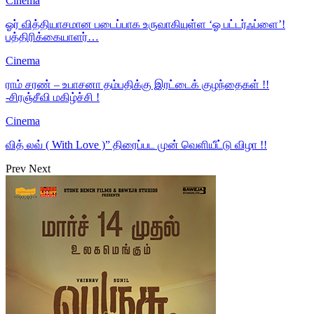
Cinema
ஓர் வித்தியாசமான படைப்பாக உருவாகியுள்ள ‘ஓ பட்டர்ஃப்ளை’!
பத்திரிக்கையாளர்…
Cinema
ராம் சரண் – உபாசனா தம்பதிக்கு இரட்டைக் குழந்தைகள் !!
-சிரஞ்சீவி மகிழ்ச்சி !
Cinema
வித் லவ் ( With Love )” திரைப்பட முன் வெளியீட்டு விழா !!
Prev
Next