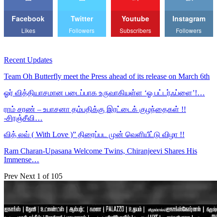
Facebook
Twitter
Youtube
Instagram
Likes
Followers
Subscribers
Followers
Recent Updates
Team Oh Butterfly meet the Press ahead of its release on March 6th
ஓர் வித்தியாசமான படைப்பாக உருவாகியுள்ள ‘ஓ பட்டர்ஃப்ளை’!…
ராம் சரண் – உபாசனா தம்பதிக்கு இரட்டைக் குழந்தைகள் !!
-சிரஞ்சீவி…
வித் லவ் ( With Love )” திரைப்பட முன் வெளியீட்டு விழா !!
Ram Charan-Upasana Welcome Twins, Chiranjeevi Shares His
Immense…
Prev
Next
1 of 105