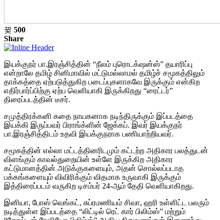
500
Share
இயக்குநர் பா.இரஞ்சித்தின் “நீலம் புரொடக்‌ஷன்ஸ்” தயாரிப்பு
என்றாலே தமிழ் சினிமாவில் மட்டுமல்லாமல் தமிழ்ச் சமூகத்திலும்
தாக்கத்தை ஏற்படுத்துகிற படைப்புகளாகவே இருக்கும் என்கிற
எதிர்பார்ப்பிற்கு ஏற்ப வெளியாகி இருக்கிறது “ரைட்டர்”
திரைப்படத்தின் டீசர்.
சமுத்திரக்கனி கதை நாயகனாக நடிந்திருக்கும் இப்படத்தை
இயக்கி இருப்பவர் பிராங்க்ளின் ஜேக்கப். இவர் இயக்குநர்
பா.இரஞ்சித்திடம் உதவி இயக்குநராக பணியாற்றியவர்.
சமூகத்தின் எல்லா மட்டத்தினரிடமும் கட்டற்ற அதிகார பலத்துடன்
விளங்கும் காவல்துறையின் உள்ளே இருக்கிற அதிகார
கட்டுமானத்தின் அடுக்குகளையும், அதன் சொல்லப்படாத
பக்கங்களையும் விவிரிக்கும் விதமாக உருவாகி இருக்கும்
இத்திரைப்படம் வருகிற டிசம்பர் 24-ஆம் தேதி வெளியாகிறது.
இனியா, போஸ் வெங்கட், சுப்ரமணியம் சிவா, ஹரி உள்ளிட்ட பலரும்
நடித்துள்ள இப்படத்தை “லிட்டில் ரெட் கார் பிலிம்ஸ்” மற்றும்