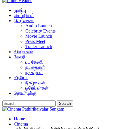
முகப்பு
செய்திகள்
நிகழ்வுகள்
Audio Launch
Celebrity Events
Movie Launch
Press Meet
Trailer Launch
விமர்சனம்
கேலரி
பட கேலரி
நடிகைகள்
நடிகர்கள்
வீடியோ
நிகழ்வுகள்
டிரெய்லர்கள்
தொடர்புக்கு
Home
Cinema