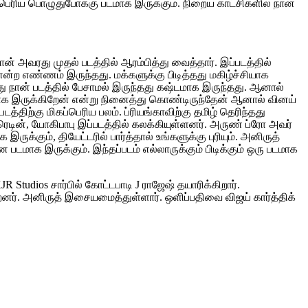
ப்பெரிய பொழுதுபோக்கு படமாக இருக்கும். நிறைய காட்சிகளில் நான்
ன் அவரது முதல் படத்தில் ஆரம்பித்து வைத்தார். இப்படத்தில்
ன்ற எண்ணம் இருந்தது. மக்களுக்கு பிடித்தது மகிழ்ச்சியாக
ு நான் படத்தில் பேசாமல் இருந்தது கஷ்டமாக இருந்தது. ஆனால்
யரமாக இருக்கிறேன் என்று நினைத்து கொண்டிருந்தேன் ஆனால் வினய்
த்திற்கு மிகப்பெரிய பலம். ப்ரியங்காவிற்கு தமிழ் தெரிந்தது
. ரெடின், யோகிபாபு இப்படத்தில் கலக்கியுள்ளனர். அருண் ப்ரோ அவர்
ுக்கும், தியேட்டரில் பார்த்தால் உங்களுக்கு புரியும். அனிருத்
ாக இருக்கும். இந்தப்படம் எல்லாருக்கும் பிடிக்கும் ஒரு படமாக
 Studios சார்பில் கோட்டபாடி J ராஜேஷ் தயாரிக்கிறார்.
்றனர். அனிருத் இசையமைத்துள்ளார். ஒளிப்பதிவை விஜய் கார்த்திக்