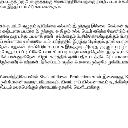
தப்படத்திற்கு அழைத்ததற்கு சிவகார்த்திகேயனுக்கு நன்றி. படம் மிக
ளை இந்தப்படம் சிரிக்க வைக்கும்.
்கு பாட்டு எழுதும் நம்பிக்கை எல்லாம் இருந்தது இல்லை. நெல்சன் தா
 கஷ்டமாக பயமாக இருந்தது. அதிலும் நல்ல பெயர் எடுக்க வேண்டும் எ
வே ஒரு பத்து டயலாக் தான். எல்லோரும் பேசிக்கொண்டிருக்கும் போத
் உன்னாலே உன்னாலே படம் பார்த்ததில் இருந்து பிடிக்கும். நான் உ
ன். மனுஷன் மிகப்பெரிய உயரமாக இருந்தார். அவரது குரலும் பாடியும் பட
 போது, படப்பிடிப்பிலேயே காட்சி எப்படி வரும் என்ற தெளிவு இருக்கும்
் பண்ணுகிறேன். விஜய் கார்த்திக் ஒளிப்பதிவு படத்தில் அட்டகாசமாக இர
்தவரே அவர்தான். இந்தப்படம் நடித்த அனைவருக்குமே முக்கியமான படம
 சிவகார்த்திகேயனின் Sivakarthikeyan Productions உடன் இணைந்து, KJR
அருள் மோகன் கதாநாயகியாகவும், வினய் ராய் வில்லனாகவும் நடிக்கின
ேதி இப்படம் உலகமெங்கும் திரையரங்குகளில் வெளியாகிறது.