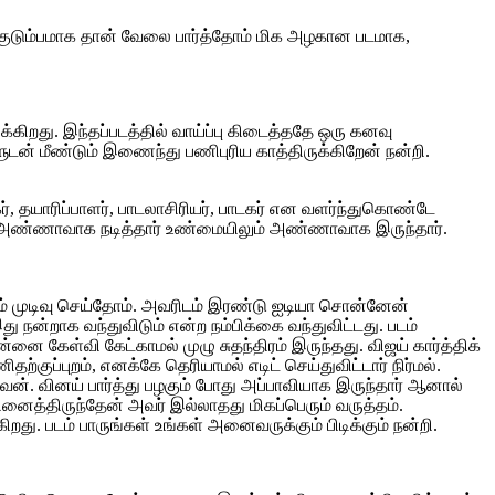
ு குடும்பமாக தான் வேலை பார்த்தோம் மிக அழகான படமாக,
்கிறது. இந்தப்படத்தில் வாய்ப்பு கிடைத்ததே ஒரு கனவு
ன் மீண்டும் இணைந்து பணிபுரிய காத்திருக்கிறேன் நன்றி.
, தயாரிப்பாளர், பாடலாசிரியர், பாடகர் என வளர்ந்துகொண்டே
ு அண்ணாவாக நடித்தார் உண்மையிலும் அண்ணாவாக இருந்தார்.
ாம் முடிவு செய்தோம். அவரிடம் இரண்டு ஐடியா சொன்னேன்
 நன்றாக வந்துவிடும் என்ற நம்பிக்கை வந்துவிட்டது. படம்
 கேள்வி கேட்காமல் முழு சுதந்திரம் இருந்தது. விஜய் கார்த்திக்
குப்புறம், எனக்கே தெரியாமல் எடிட் செய்துவிட்டார் நிர்மல்.
வேன். வினய் பார்த்து பழகும் போது அப்பாவியாக இருந்தார் ஆனால்
ைத்திருந்தேன் அவர் இல்லாதது மிகப்பெரும் வருத்தம்.
. படம் பாருங்கள் உங்கள் அனைவருக்கும் பிடிக்கும் நன்றி.