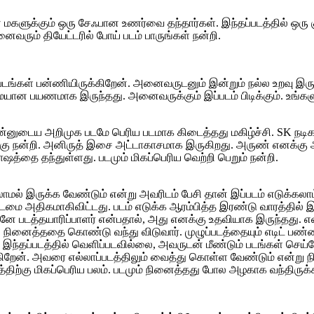
 மகளுக்கும் ஒரு சேஃபான உணர்வை தந்தார்கள். இந்தப்படத்தில் ஒர
ைவரும் தியேட்டரில் போய் படம் பாருங்கள் நன்றி.
5 படங்கள் பன்ணியிருக்கிறேன். அனைவருடனும் இன்றும் நல்ல உறவு இருக
ான பயணமாக இருந்தது. அனைவருக்கும் இப்படம் பிடிக்கும். உங்களுட
்னுடைய அறிமுக படமே பெரிய படமாக கிடைத்தது மகிழ்ச்சி. SK நடிகர்
ுக்கு நன்றி. அனிருத் இசை அட்டாகாசமாக இருகிறது. அருண் எனக்க
ோஷத்தை தந்துள்ளது. படமும் மிகப்பெரிய வெற்றி பெறும் நன்றி.
ாமல் இருக்க வேண்டும் என்று அவரிடம் பேசி தான் இப்படம் எடுக்கல
டமை அதிகமாகிவிட்டது. படம் எடுக்க ஆரம்பித்த இரண்டு வாரத்தில் இது
படத்தயாரிப்பாளர் என்பதால், அது எனக்கு உதவியாக இருந்தது. என்னை
ினைத்ததை கொண்டு வந்து விடுவார். முழுப்படத்தையும் எடிட் பண்ணிதற்
ை இந்தப்படத்தில் வெளிப்படவில்லை, அவருடன் மீண்டும் படங்கள் செய்
றேன். அவரை எல்லாப்படத்திலும் வைத்து கொள்ள வேண்டும் என்று நின
்கு மிகப்பெரிய பலம். படமும் நினைத்தது போல அழகாக வந்திருக்கிறது