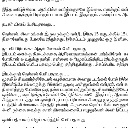
இந்த மகிழ்ச்சியை தெரிவிக்க வார்த்தைகளே இல்லை. எனக்கும் என்
அனைவருக்கும் பிடிக்கும் படமாக இப்படம் இருக்கும். கண்டிப்பாக அன
நடிகர் வினய் பேசியதாவது….
நெல்சன், சிவா உங்கள் இருவருக்கும் நன்றி. இந்த 15 வருடத்தில் 1
நிறைவேறியது போலவே இருந்தது. இந்தப்படம் முழுதுமே ஒரு இனிமைய
நாயகி பிரியங்கா அருள் மோகன் பேசியதாவது ….
இப்படம் எனக்கு கிடைத்ததை ஆசிர்வாதமாகத்தான் பார்க்கிறேன். என
போகிறார் அவருக்கு நன்றி. என்னை அறிமுகப்படுத்திய இயக்குநர
இப்படம் மிகப்பெரிய புகழை பெற்று தந்திருக்கிறது. மிகப்பெரிய சந்த
இயக்குநர் நெல்சன் பேசியதாவது….
முதலில் சிவகார்த்திகேயன் வழக்காமாக அவரது படங்கள் போல் இல்ல
இரண்டுமே நல்லாருக்கு நீங்களே முடிவு பண்ணுங்கள் என்றார். என் க
நினைத்தது போலவே ஒரு நல்ல படமாக வந்துள்ளது. சிவகார்த்திகேயனே 
ஒவ்வொரு ஷாட்டுக்கும் கேள்வி கேட்டுக்கொண்டே இருப்பார். ஆனால் ந
அந்தளவு படத்துடன் ஒன்றியிருப்பார். ப்ரியங்கா அவரது முழுத்திறம
படத்தில் வில்லனாக அசத்தியுள்ளார். அருணை ரொம்ப மிஸ் பண்ணுகி
அனிருத்தை வைத்து தான் திரைக்கதையே எழுதுவேன் அவர் இப்படத்திற
ஒளிப்பதிவாளர் விஜய் கார்த்திக் பேசியதாவது