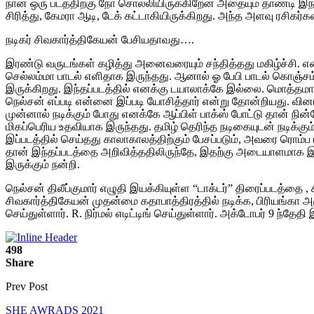
நான் ஒரு படத்திற்கு நோ சொல்லியிருக்கிறேன் அதையும் தாண்டி இந்
சிரித்து, கேமரா ஆடி, டேக் கட்டாகியிருக்கிறது. அந்த அளவு ரசிகர்க
நடிகர் சிவகார்த்திகேயன் பேசியதாவது….
இரண்டு வருடங்கள் கழித்து அனைவரையும் சந்தித்தது மகிழ்ச்சி. எனக
செல்லம்மா பாடல் எளிதாக இருந்தது. ஆனால் ஓ பேபி பாடல் கொஞ்சம்
இருக்கிறது. இந்தப்படத்தில் எனக்கு டயாலாக்கே இல்லை. மொத்தமாக
நெல்சன் எப்படி என்னை இப்படி யோசித்தார் என்று தோன்றியது. வினய
முன்னால் நடிக்கும் போது எனக்கே ஆப்பிள் பாக்ஸ் போட்டு தான் நின்றே
மிகப்பெரிய உதவியாக இருந்தது. தமிழ் தெரிந்த நடிகையுடன் நடிக்கும்
இப்படத்தில் செய்தது காலாகாலத்திற்கும் பேசப்படும், அவரை ரொம்ப மிஸ
தான் இந்தப்படத்தை அறிவித்ததிலிருந்தே, இதற்கு அடையாளமாக இருந
இருக்கும் நன்றி.
நெல்சன் திலீப்குமார் எழுதி இயக்கியுள்ள “டாக்டர்” திரைப்படத்தை ,
சிவகார்த்திகேயன் முதன்மை கதாபாத்திரத்தில் நடிக்க, பிரியங்கா 
செய்துள்ளார். R. நிர்மல் எடிட்டிங் செய்துள்ளார். அக்டோபர் 9 ந்த
498
Share
Prev Post
SHE AWRADS 2021