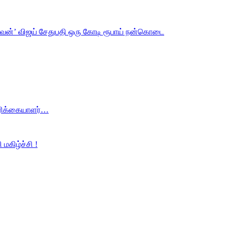
ெல்வன்’ விஜய் சேதுபதி ஒரு கோடி ரூபாய் நன்கொடை
திரிக்கையாளர்…
மகிழ்ச்சி !