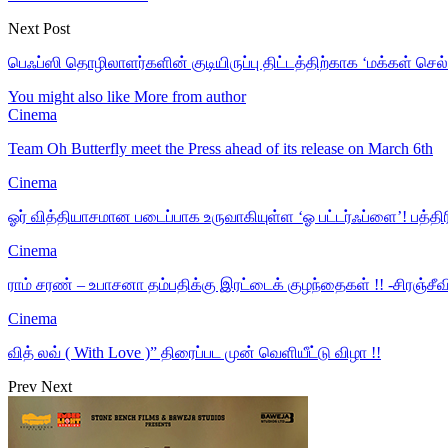
Next Post
பெஃப்ஸி தொழிலாளர்களின் குடியிருப்பு திட்டத்திற்காக ‘மக்கள் ச
You might also like
More from author
Cinema
Team Oh Butterfly meet the Press ahead of its release on March 6th
Cinema
ஓர் வித்தியாசமான படைப்பாக உருவாகியுள்ள ‘ஓ பட்டர்ஃப்ளை’! பத்
Cinema
ராம் சரண் – உபாசனா தம்பதிக்கு இரட்டைக் குழந்தைகள் !! -சிரஞ்சீவி 
Cinema
வித் லவ் ( With Love )” திரைப்பட முன் வெளியீட்டு விழா !!
Prev
Next