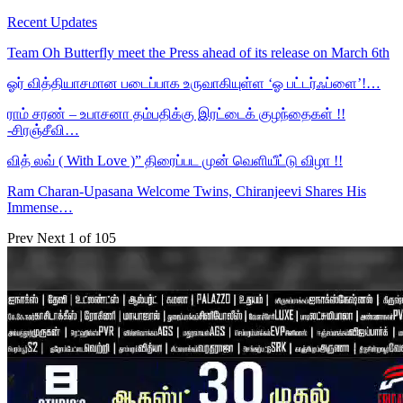
Recent Updates
Team Oh Butterfly meet the Press ahead of its release on March 6th
ஓர் வித்தியாசமான படைப்பாக உருவாகியுள்ள ‘ஓ பட்டர்ஃப்ளை’!…
ராம் சரண் – உபாசனா தம்பதிக்கு இரட்டைக் குழந்தைகள் !!
-சிரஞ்சீவி…
வித் லவ் ( With Love )” திரைப்பட முன் வெளியீட்டு விழா !!
Ram Charan-Upasana Welcome Twins, Chiranjeevi Shares His
Immense…
Prev
Next
1 of 105