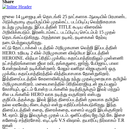
Share
ஜுலை 14 பூஜையுடன் தொடங்கி 25 நாட்களாக ஆவடியில் பிரமாண்ட
அடுக்குமாடி குடியிருப்பில் முதல்கட்ட படப்பிடிப்பு வெற்றிகரமாக
நடந்து முடிந்தது. இப்படத்தின் TITLE கூடிய விரைவில்
அறிவிக்கபடும். இரண்டாம்கட்ட படப்பிடிப்பு செப்டம்பர் 15 முதல்
தொடங்கப்படுகிறது. அதற்கான நடிகர், நடிகைகள் தேர்வு
நடைபெற்றுவருகிறது.
எட்டு தோட்டாக்கள் படத்தில் அறிமுகமான வெற்றி இப்படத்தின்
HERO. உறியடி 2 வில் அறிமுகமான விஷ்மியா இப்படத்தின்
HEROINE. வித்யா ப்ரிதிப் முக்கிய கதாப்பாத்திரதிலும் முன்னணி
நட்சத்திரங்களான ஜீவா ரவி, தங்கதுரை, ஜார்ஜ், பேபிஜாய், பாலா
போன்றவர்கள் நடிக்கின்றனர். மேலும் வனிதா விஜயகுமார் ஒரு
முக்கிய கதாப்பாத்திரத்தில் வித்தியாசமாக தோன்றுகிறார்.
இத்திரைப்படத்தில் கேரளாவிலிருந்து நந்து முதல்முறையாக தமிழில்
அறிமுகமாகிறார். மலையாளத்தில் பிரிதிவ்ராஜியுடன் ஐயப்பனும்
கோசியும், ஓட்டம் போன்ற படங்களில் நடித்திருக்கும் இவர் மற்றும்
சில படங்களில் HERO வாக நடித்து வருகிறார் என்பது
குறிப்பிடத்தக்கது. இவர் இந்த திரைப்படத்தின் மூலமாக தமிழில்
நல்ல வரவேற்பு கிடைக்கும் என்று எதிர்ப்பார்க்கபடுகிறது. இந்த
திரைப்படத்தின் கதை, திரைக்கதை, வசனம் எழுதி இயக்குகிறார்
M. ஷாம். இது இவருக்கு முதல் படம். ஒளிப்பதிவு ஜே.ஆர்.கே. இசை
கணேஷ் சந்திரசேகர். எடிட்டிங் V.S விஷால். தயாரிப்பு நிர்வாகம் T.R
ஜகன்