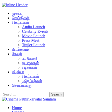
முகப்பு
செய்திகள்
நிகழ்வுகள்
Audio Launch
Celebrity Events
Movie Launch
Press Meet
Trailer Launch
விமர்சனம்
கேலரி
பட கேலரி
நடிகைகள்
நடிகர்கள்
வீடியோ
நிகழ்வுகள்
டிரெய்லர்கள்
தொடர்புக்கு
Home