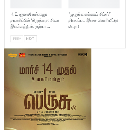
K.E. ஞானவேல்ராஜா
“முருங்கைக்காய் சிப்ஸ்”
தயாரிப்பில் ‘சிறுத்தை’ சிவா
திரைப்பட இசை வெளியீட்டு
இயக்கத்தில், சூர்யா…
விழா!
PREV
NEXT