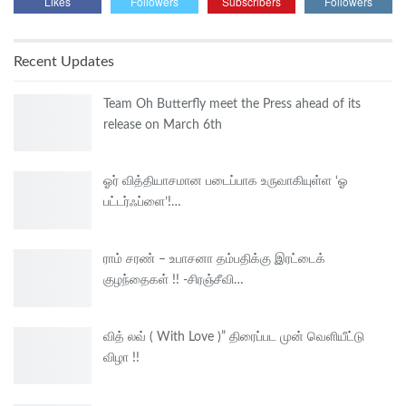
Likes
Followers
Subscribers
Followers
Recent Updates
Team Oh Butterfly meet the Press ahead of its
release on March 6th
ஓர் வித்தியாசமான படைப்பாக உருவாகியுள்ள ‘ஓ
பட்டர்ஃப்ளை’!…
ராம் சரண் – உபாசனா தம்பதிக்கு இரட்டைக்
குழந்தைகள் !! -சிரஞ்சீவி…
வித் லவ் ( With Love )” திரைப்பட முன் வெளியீட்டு
விழா !!