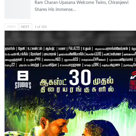
Ram Charan-Upasana Welcome Twins, Chiranjeevi
Shares His Immense…
PREV
NEXT
1 of 105