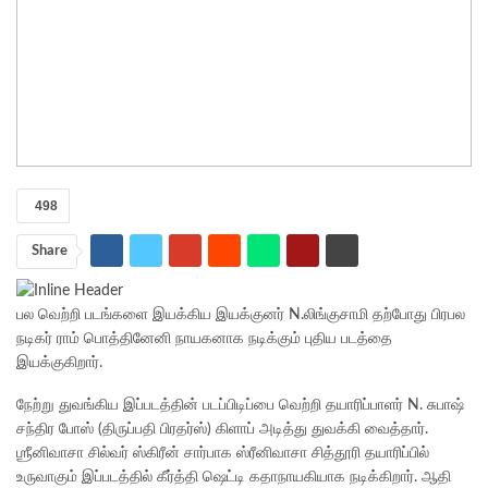
498
Share
பல வெற்றி படங்களை இயக்கிய இயக்குனர் N.லிங்குசாமி தற்போது பிரபல
நடிகர் ராம் பொத்தினேனி நாயகனாக நடிக்கும் புதிய படத்தை
இயக்குகிறார்.
நேற்று துவங்கிய இப்படத்தின் படப்பிடிப்பை வெற்றி தயாரிப்பாளர் N. சுபாஷ்
சந்திர போஸ் (திருப்பதி பிரதர்ஸ்) கிளாப் அடித்து துவக்கி வைத்தார்.
ஶ்ரீனிவாசா சில்வர் ஸ்கிரீன் சார்பாக ஸ்ரீனிவாசா சித்தூரி தயாரிப்பில்
உருவாகும் இப்படத்தில் கீர்த்தி ஷெட்டி கதாநாயகியாக நடிக்கிறார். ஆதி