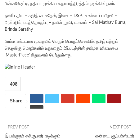
பின்னிஷெட்டி, நதியா முக்கிய கதாபாத்திரத்தில் நடிக்கின்றனர்.
ஒளிப்பதிவு – சுஜித் வாசுதேவ், இசை – DSP, சண்டைப்பயிற்சி –
அன்பறிவ், படத்தொகுப்பு – நவீன் நூலி, வசனம் – Sai Mathav Burra,
Brinda Sarathy
பிரம்மாண்டமான முறையில் பெரும் பொருட்செலவில், தமிழ் மற்றும்
தெலுங்கு மொழிகளில் உருவாகும் இப்படத்தின் தமிழக உரிமையை
‘MasterPiece’ நிறுவனம் பெற்றுள்ளது.
498
Share
PREV POST
NEXT POST
இயக்குநர் சசிகுமார் நடிக்கும்
கன்னட சூப்பர்ஸ்டார்