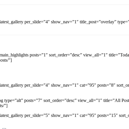
latest_gallery per_slide=”4″ show_nav=”1″ title_post=”overlay” type=”
main_highlights posts=”1″ sort_order=”desc” view_all=”1″ title=”Toda
osts/”]
latest_gallery per_slide=”4″ show_nav=”1″ cat=”95″ posts=”8″ sort_o
og type=”alt” posts=”7″ sort_order=”desc” view_all=”1″ title=”All Pos
ts/”]
latest_gallery per_slide=”5″ show_nav=”1″ cat=”95″ posts=”15″ sort_