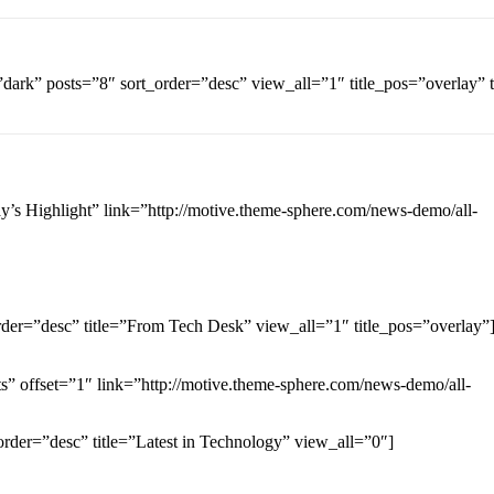
dark” posts=”8″ sort_order=”desc” view_all=”1″ title_pos=”overlay” tit
y’s Highlight” link=”http://motive.theme-sphere.com/news-demo/all-
rder=”desc” title=”From Tech Desk” view_all=”1″ title_pos=”overlay”
ts” offset=”1″ link=”http://motive.theme-sphere.com/news-demo/all-
order=”desc” title=”Latest in Technology” view_all=”0″]