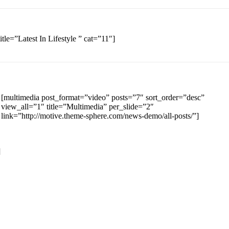
le=”Latest In Lifestyle ” cat=”11″]
[multimedia post_format=”video” posts=”7″ sort_order=”desc”
view_all=”1″ title=”Multimedia” per_slide=”2″
link=”http://motive.theme-sphere.com/news-demo/all-posts/”]
]