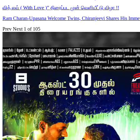
வித் லவ் ( With Love )” திரைப்பட முன் வெளியீட்டு விழா !!
Ram Charan-Upasana Welcome Twins, Chiranjeevi Shares His Imm
Prev
Next
1 of 105