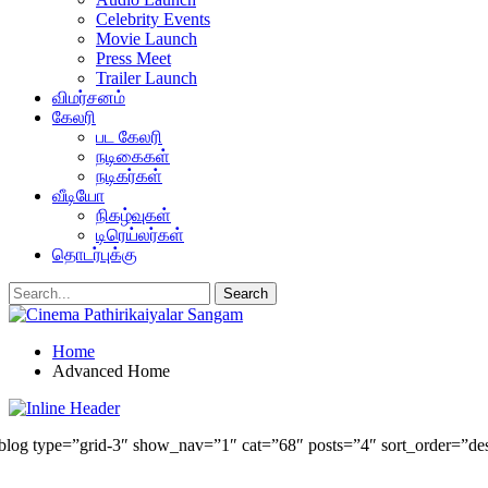
Celebrity Events
Movie Launch
Press Meet
Trailer Launch
விமர்சனம்
கேலரி
பட கேலரி
நடிகைகள்
நடிகர்கள்
வீடியோ
நிகழ்வுகள்
டிரெய்லர்கள்
தொடர்புக்கு
Home
Advanced Home
blog type=”grid-3″ show_nav=”1″ cat=”68″ posts=”4″ sort_order=”desc