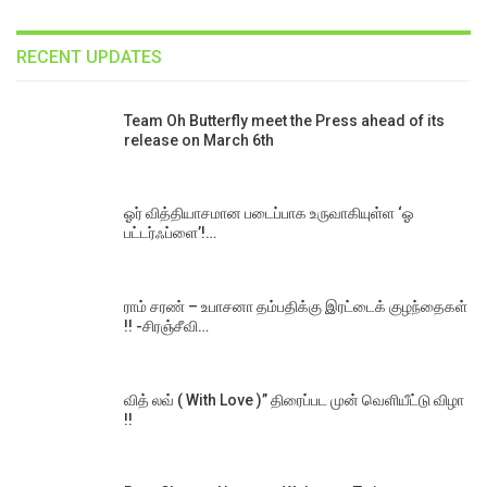
RECENT UPDATES
Team Oh Butterfly meet the Press ahead of its
release on March 6th
ஓர் வித்தியாசமான படைப்பாக உருவாகியுள்ள ‘ஓ
பட்டர்ஃப்ளை’!…
ராம் சரண் – உபாசனா தம்பதிக்கு இரட்டைக் குழந்தைகள்
!! -சிரஞ்சீவி…
வித் லவ் ( With Love )” திரைப்பட முன் வெளியீட்டு விழா
!!