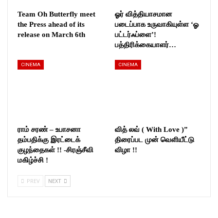
Team Oh Butterfly meet
ஓர் வித்தியாசமான
the Press ahead of its
படைப்பாக உருவாகியுள்ள ‘ஓ
release on March 6th
பட்டர்ஃப்ளை’!
பத்திரிக்கையாளர்…
CINEMA
CINEMA
ராம் சரண் – உபாசனா
வித் லவ் ( With Love )”
தம்பதிக்கு இரட்டைக்
திரைப்பட முன் வெளியீட்டு
குழந்தைகள் !! -சிரஞ்சீவி
விழா !!
மகிழ்ச்சி !
PREV
NEXT