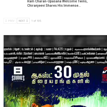
Ram Charan-Upasana Welcome Twins,
Chiranjeevi Shares His Immense…
PREV
NEXT
1 of 105