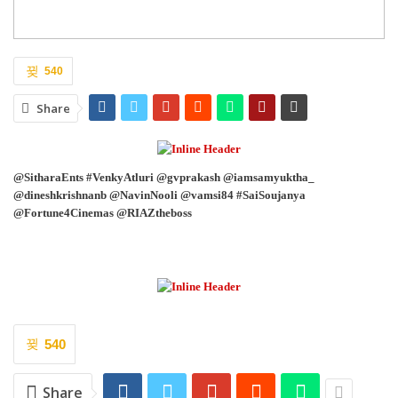
540
Share
@SitharaEnts #VenkyAtluri @gvprakash @iamsamyuktha_
@dineshkrishnanb @NavinNooli @vamsi84 #SaiSoujanya
@Fortune4Cinemas @RIAZtheboss
540
Share